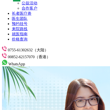
公益活动
合作客户
长者医疗劵
医生团队
预约挂号
来院路线
就医指南
价格查询
0755-61302632（大陆）
00852-62157070（香港）
WhatsApp