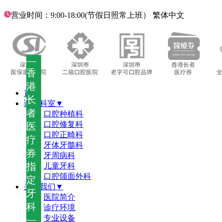
营业时间：9:00-18:00(节假日照常上班）
繁体中文
—
香
港
首页
长
诊疗科室▼
者
口腔种植科
口腔修复科
医
口腔正畸科
疗
牙体牙髓科
券
牙周病科
指
儿童牙科
口腔颌面外科
定
关于我们▼
牙
医院简介
科
诊疗环境
—
专业设备