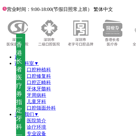
营业时间：9:00-18:00(节假日照常上班）
繁体中文
—
香
港
首页
长
诊疗科室▼
者
口腔种植科
口腔修复科
医
口腔正畸科
疗
牙体牙髓科
券
牙周病科
指
儿童牙科
口腔颌面外科
定
关于我们▼
牙
医院简介
科
诊疗环境
—
专业设备