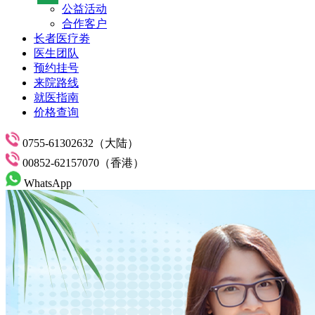
公益活动
合作客户
长者医疗劵
医生团队
预约挂号
来院路线
就医指南
价格查询
0755-61302632（大陆）
00852-62157070（香港）
WhatsApp