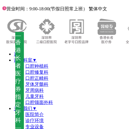
营业时间：9:00-18:00(节假日照常上班）
繁体中文
—
香
港
首页
长
诊疗科室▼
者
口腔种植科
口腔修复科
医
口腔正畸科
疗
牙体牙髓科
券
牙周病科
指
儿童牙科
口腔颌面外科
定
关于我们▼
牙
医院简介
科
诊疗环境
—
专业设备