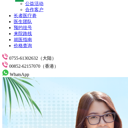
公益活动
合作客户
长者医疗劵
医生团队
预约挂号
来院路线
就医指南
价格查询
0755-61302632（大陆）
00852-62157070（香港）
WhatsApp