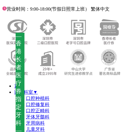
营业时间：9:00-18:00(节假日照常上班）
繁体中文
—
香
港
长
者
医
疗
首页
券
诊疗科室▼
指
口腔种植科
口腔修复科
定
口腔正畸科
牙
牙体牙髓科
科
牙周病科
儿童牙科
—