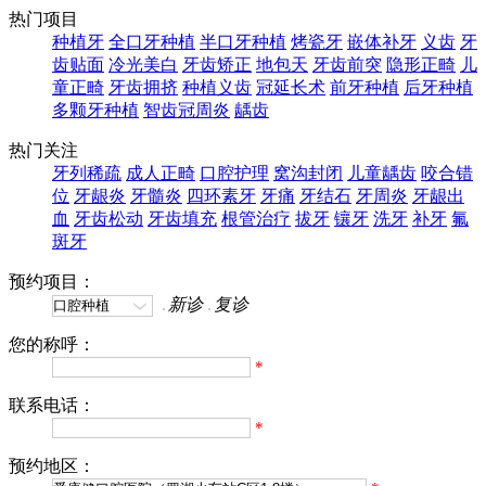
热门项目
种植牙
全口牙种植
半口牙种植
烤瓷牙
嵌体补牙
义齿
牙
齿贴面
冷光美白
牙齿矫正
地包天
牙齿前突
隐形正畸
儿
童正畸
牙齿拥挤
种植义齿
冠延长术
前牙种植
后牙种植
多颗牙种植
智齿冠周炎
龋齿
热门关注
牙列稀疏
成人正畸
口腔护理
窝沟封闭
儿童龋齿
咬合错
位
牙龈炎
牙髓炎
四环素牙
牙痛
牙结石
牙周炎
牙龈出
血
牙齿松动
牙齿填充
根管治疗
拔牙
镶牙
洗牙
补牙
氟
斑牙
预约项目：
新诊
复诊
您的称呼：
*
联系电话：
*
预约地区：