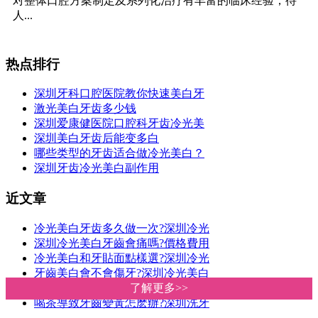
对整体口腔方案制定及系列化治疗有丰富的临床经验，待
人...
热点排行
深圳牙科口腔医院教你快速美白牙
激光美白牙齿多少钱
深圳爱康健医院口腔科牙齿冷光美
深圳美白牙齿后能变多白
哪些类型的牙齿适合做冷光美白？
深圳牙齿冷光美白副作用
近文章
冷光美白牙齿多久做一次?深圳冷光
深圳冷光美白牙齒會痛嗎?價格費用
冷光美白和牙貼面點樣選?深圳冷光
牙齒美白會不會傷牙?深圳冷光美白
你的牙齒適合做冷光美白嗎?深圳愛
了解更多>>
了解更多>>
喝茶導致牙齒變黃怎麽辦?深圳洗牙