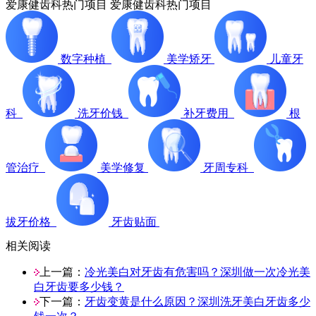
爱康健齿科热门项目
爱康健齿科热门项目
数字种植
美学矫牙
儿童牙
科
洗牙价钱
补牙费用
根
管治疗
美学修复
牙周专科
拔牙价格
牙齿贴面
相关阅读
上一篇：
冷光美白对牙齿有危害吗？深圳做一次冷光美
白牙齿要多少钱？
下一篇：
牙齿变黄是什么原因？深圳洗牙美白牙齿多少