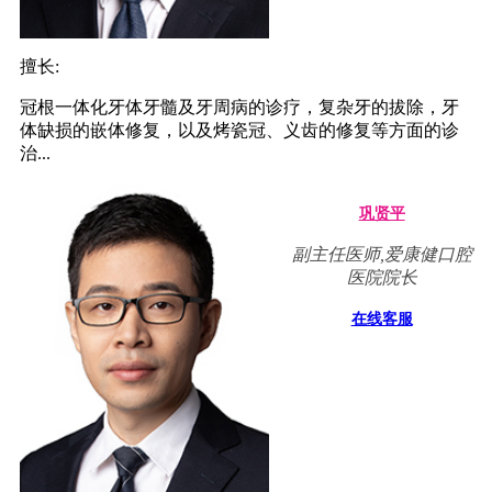
擅长:
冠根一体化牙体牙髓及牙周病的诊疗，复杂牙的拔除，牙
体缺损的嵌体修复，以及烤瓷冠、义齿的修复等方面的诊
治...
巩贤平
副主任医师,爱康健口腔
医院院长
在线客服