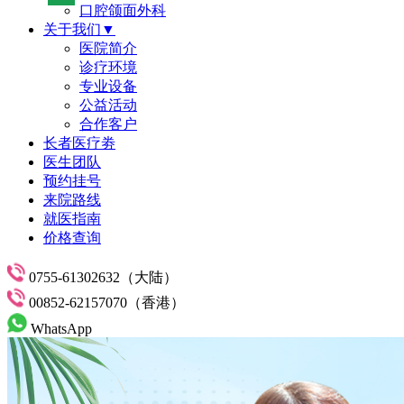
口腔颌面外科
关于我们▼
医院简介
诊疗环境
专业设备
公益活动
合作客户
长者医疗劵
医生团队
预约挂号
来院路线
就医指南
价格查询
0755-61302632（大陆）
00852-62157070（香港）
WhatsApp