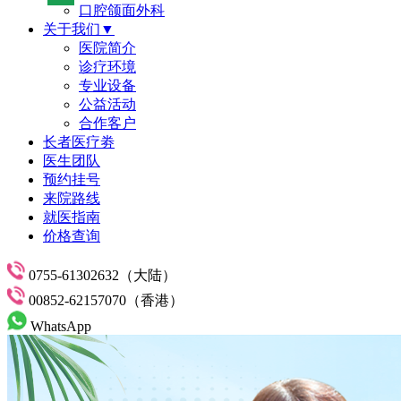
口腔颌面外科
关于我们▼
医院简介
诊疗环境
专业设备
公益活动
合作客户
长者医疗劵
医生团队
预约挂号
来院路线
就医指南
价格查询
0755-61302632（大陆）
00852-62157070（香港）
WhatsApp