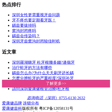
热点排行
深圳女性更需重视牙齿问题
牙不疼也要定期看牙医！
龋齿要拔掉吗
窝沟封闭疼吗
龋齿会传染吗？
深圳牙齿窝沟封闭较佳时机
近文章
深圳羅湖睇牙 杜牙根幾多錢?邊個牙
治疗蛀牙的方法有哪些
龋齿怎么办?为什么天天刷牙还长龋
怎麽分辨蛀牙的严重程度?深圳补牙
繼發齲是什麼原因造成的?深圳補牙
了解更多>>
了解更多>>
請問深圳愛康健根管治療(杜牙根
咨询电话（深圳）
0755-6130 2632
爱康健品牌
连锁分布
爱康健齿科
版权所有 粤ICP备12058131号