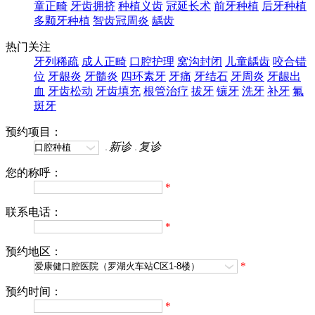
童正畸
牙齿拥挤
种植义齿
冠延长术
前牙种植
后牙种植
多颗牙种植
智齿冠周炎
龋齿
热门关注
牙列稀疏
成人正畸
口腔护理
窝沟封闭
儿童龋齿
咬合错
位
牙龈炎
牙髓炎
四环素牙
牙痛
牙结石
牙周炎
牙龈出
血
牙齿松动
牙齿填充
根管治疗
拔牙
镶牙
洗牙
补牙
氟
斑牙
预约项目：
新诊
复诊
您的称呼：
*
联系电话：
*
预约地区：
*
预约时间：
*