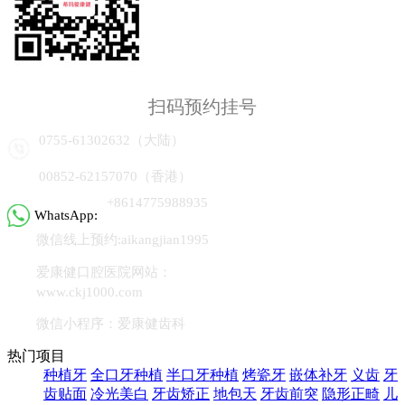
扫码预约挂号
0755-61302632（大陆）
00852-62157070（香港）
+8614775988935
WhatsApp:
微信线上预约:aikangjian1995
爱康健口腔医院网站：
www.ckj1000.com
微信小程序：爱康健齿科
热门项目
种植牙
全口牙种植
半口牙种植
烤瓷牙
嵌体补牙
义齿
牙
齿贴面
冷光美白
牙齿矫正
地包天
牙齿前突
隐形正畸
儿