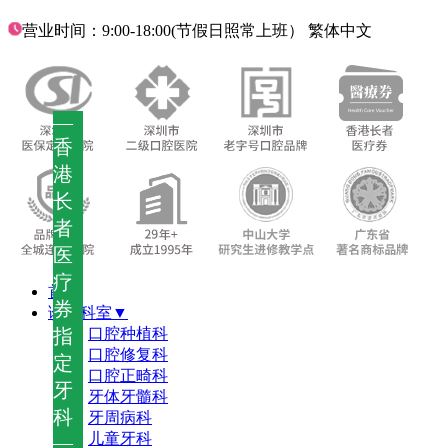
营业时间：9:00-18:00(节假日照常上班）
繁体中文
—
香
港
长
者
医
疗
首页
券
诊疗科室▼
指
口腔种植科
口腔修复科
定
口腔正畸科
牙
牙体牙髓科
科
牙周病科
儿童牙科
—