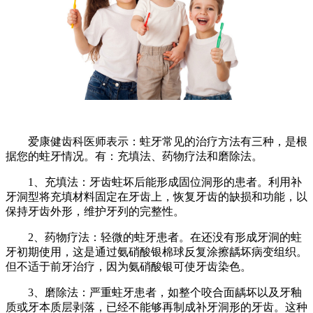
爱康健齿科医师表示：蛀牙常见的治疗方法有三种，是根
据您的蛀牙情况。有：充填法、药物疗法和磨除法。
1、充填法：牙齿蛀坏后能形成固位洞形的患者。利用补
牙洞型将充填材料固定在牙齿上，恢复牙齿的缺损和功能，以
保持牙齿外形，维护牙列的完整性。
2、药物疗法：轻微的蛀牙患者。在还没有形成牙洞的蛀
牙初期使用，这是通过氨硝酸银棉球反复涂擦龋坏病变组织。
但不适于前牙治疗，因为氨硝酸银可使牙齿染色。
3、磨除法：严重蛀牙患者，如整个咬合面龋坏以及牙釉
质或牙本质层剥落，已经不能够再制成补牙洞形的牙齿。这种