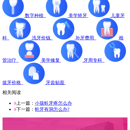
数字种植
美学矫牙
儿童牙
科
洗牙价钱
补牙费用
根
管治疗
美学修复
牙周专科
拔牙价格
牙齿贴面
相关阅读
上一篇：
小孩蛀牙疼怎么办
下一篇：
蛀牙有洞怎么办?