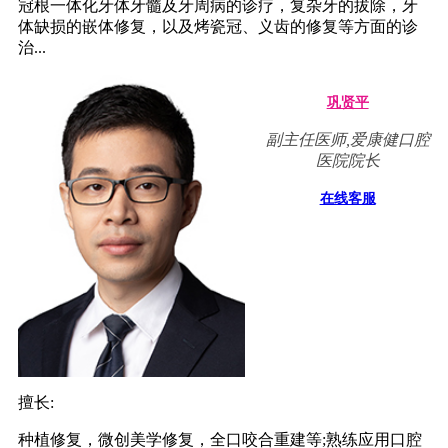
冠根一体化牙体牙髓及牙周病的诊疗，复杂牙的拔除，牙
体缺损的嵌体修复，以及烤瓷冠、义齿的修复等方面的诊
治...
巩贤平
副主任医师,爱康健口腔
医院院长
在线客服
擅长:
种植修复，微创美学修复，全口咬合重建等;熟练应用口腔