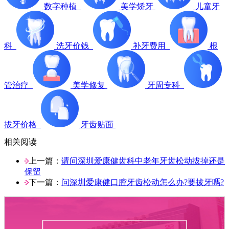
数字种植
美学矫牙
儿童牙
科
洗牙价钱
补牙费用
根
管治疗
美学修复
牙周专科
拔牙价格
牙齿贴面
相关阅读
上一篇：
请问深圳爱康健齿科中老年牙齿松动拔掉还是
保留
下一篇：
问深圳爱康健口腔牙齿松动怎么办?要拔牙嗎?