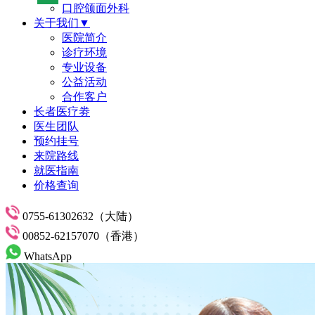
口腔颌面外科
关于我们▼
医院简介
诊疗环境
专业设备
公益活动
合作客户
长者医疗劵
医生团队
预约挂号
来院路线
就医指南
价格查询
0755-61302632（大陆）
00852-62157070（香港）
WhatsApp