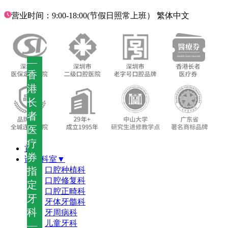
营业时间：9:00-18:00(节假日照常上班）
繁体中文
—
香
港
长
者
医
疗
首页
券
诊疗科室▼
指
口腔种植科
口腔修复科
定
口腔正畸科
牙
牙体牙髓科
科
牙周病科
儿童牙科
—