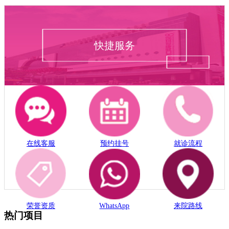
温馨提示
爱康健齿科打造粤港澳大湾区口腔连锁品牌，为市民朋友提供
问诊/就诊一站式服务， 点击在线咨询即获得一对一的咨询服
务， 我们将对您提出的问题作出专业回答并保护您的隐私!
电话：0755-61302632
在线客服
爱康健齿科热门项目
爱康健齿科热门项目
数字种植
美学矫牙
儿童牙科
洗牙价钱
补牙费用
根管治
疗
美学修复
牙周专科
拔牙价格
牙齿贴面
相关阅读
上一篇：
深圳牙周治療推介邊間好?愛康健口腔醫院老人
牙周治療9折!