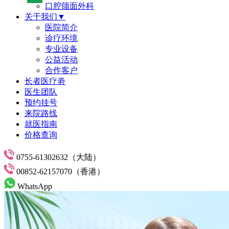
口腔颌面外科
关于我们▼
医院简介
诊疗环境
专业设备
公益活动
合作客户
长者医疗劵
医生团队
预约挂号
来院路线
就医指南
价格查询
0755-61302632（大陆）
00852-62157070（香港）
WhatsApp