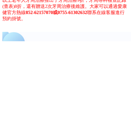
以上老年人牙周治療推出了牙周治療9折，牙周專科檢查記錄
(查表)8折，還有贈送2次牙周治療後維護。大家可以通過愛康
健官方熱線
852-62157070或0755-61302632
聯系在線客服進行
預約掛號。