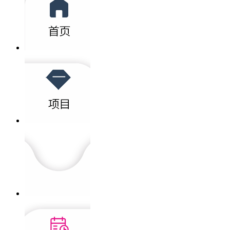
全口牙周治疗要多少钱
如何预防牙周炎？
孕妇牙周炎怎么治疗
深圳治疗牙周炎几钱?不同阶段治疗
牙周炎怎么治
孕妇牙周炎是否真的会导致早产
近文章
牙龈红肿是牙周病吗?牙周病早期症
为什么成年人是牙周炎高发人群?牙
牙周炎到底是什么病?怎么治疗?深圳
龈下刮治痛不痛?深圳龈下刮治费用
牙周刮治后如何科学护理?深圳爱康
了解更多>>
了解更多>>
深圳治疗牙周炎几钱?不同阶段治疗
咨询电话（深圳）
0755-6130 2632
爱康健品牌
连锁分布
爱康健齿科
版权所有 粤ICP备12058131号
粤（B）广【2021】第10-16-65号