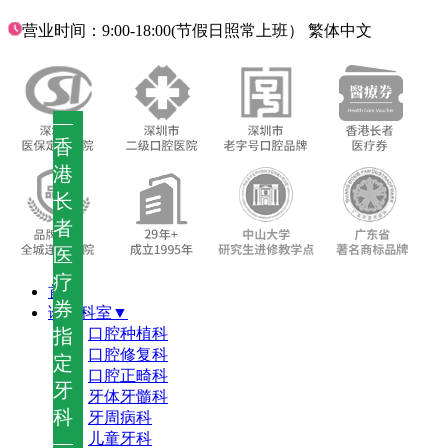
营业时间：9:00-18:00(节假日照常上班）
繁体中文
—
香
港
长
者
医
疗
首页
券
诊疗科室▼
指
口腔种植科
口腔修复科
定
口腔正畸科
牙
牙体牙髓科
科
牙周病科
儿童牙科
—