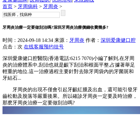
首页
>
牙周病科
>
牙周炎
>
牙周炎治療一定要做刮治嗎?深圳牙周炎治療價錢收費幾多?
时间：2024-09-18 14:34 来源：
牙周炎
作者：
深圳爱康健口腔
点击：
次
在线客服
预约挂号
深圳愛康健口腔醫院(香港電話:6215 7070)小編了解到,在牙周
炎的治療體系中,刮治也就是齦下刮治和根面平整,占據著舉足
輕重的地位.這一治療過程主要針對去除牙周袋內的牙菌斑和
牙結石...
牙周炎的出現不僅會引起牙齦紅腫及出血，還可能引發牙
齒松動及脫落等嚴重後果。所以確診牙周炎一定要及時治療，
那麽牙周炎治療一定要做刮治嗎?