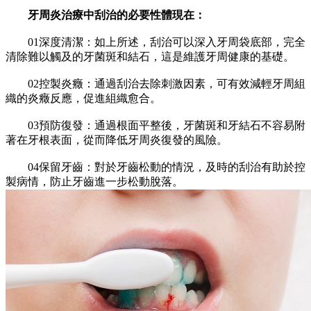
牙周炎治療中刮治的必要性體現在：
01深度清潔：如上所述，刮治可以深入牙周袋底部，完全
清除難以觸及的牙菌斑和結石，這是維護牙周健康的基礎。
02控製炎癥：通過刮治去除刺激因素，可有效減輕牙周組
織的炎癥反應，促進組織愈合。
03預防復發：通過根面平整後，牙菌斑和牙結石不容易附
著在牙根表面，從而降低牙周炎復發的風險。
04保留牙齒：對於牙齒松動的情況，及時的刮治有助於控
製病情，防止牙齒進一步松動脫落。