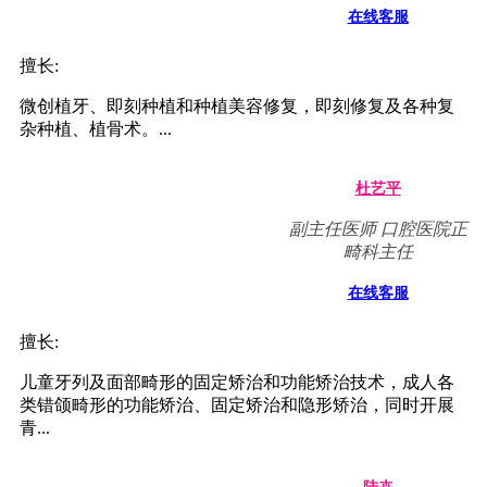
擅长:
种植修复，微创美学修复，全口咬合重建等;熟练应用口腔
显微镜并在显微放大设备下进行种植手术、牙周美学手术
及...
卢勇辉
主治医师 口腔医院副院
长 集团种植学科带头人
在线客服
擅长:
微创植牙、即刻种植和种植美容修复、半口/全口牙缺失种
植修复、All-on-4技术，即刻修复及各种复杂种植、植骨
术。...
代堂华