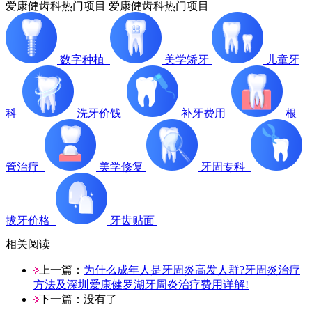
爱康健齿科热门项目
爱康健齿科热门项目
数字种植
美学矫牙
儿童牙
科
洗牙价钱
补牙费用
根
管治疗
美学修复
牙周专科
拔牙价格
牙齿贴面
相关阅读
上一篇：
为什么成年人是牙周炎高发人群?牙周炎治疗
方法及深圳爱康健罗湖牙周炎治疗费用详解!
下一篇：没有了