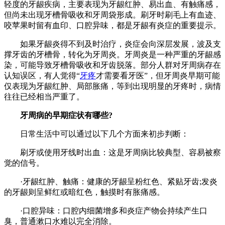
轻度的牙龈疾病，主要表现为牙龈红肿、易出血、有触痛感，
但尚未出现牙槽骨吸收和牙周袋形成。刷牙时刷毛上有血迹、
咬苹果时留有血印、口腔异味，都是牙龈有炎症的重要提示。
如果牙龈炎得不到及时治疗，炎症会向深层发展，波及支
撑牙齿的牙槽骨，转化为牙周炎。牙周炎是一种严重的牙龈感
染，可能导致牙槽骨吸收和牙齿脱落。部分人群对牙周病存在
认知误区，有人觉得“
牙疼
才需要看牙医”，但牙周炎早期可能
仅表现为牙龈红肿、局部胀痛，等到出现明显的牙疼时，病情
往往已经相当严重了。
牙周病的早期症状有哪些?
日常生活中可以通过以下几个方面来初步判断：
刷牙或使用牙线时出血：这是牙周病比较典型、容易被察
觉的信号。
·牙龈红肿、触痛：健康的牙龈呈粉红色、紧贴牙齿;发炎
的牙龈则呈鲜红或暗红色，触摸时有胀痛感。
·口腔异味：口腔内细菌增多和炎症产物会持续产生口
臭，普通漱口水难以完全消除。