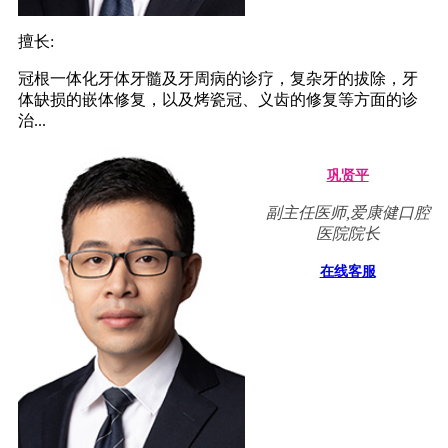
擅长:
冠根一体化牙体牙髓及牙周病的诊疗，复杂牙的拔除，牙
体缺损的嵌体修复，以及烤瓷冠、义齿的修复等方面的诊
治...
巩贤平
副主任医师,爱康健口腔
医院院长
在线客服