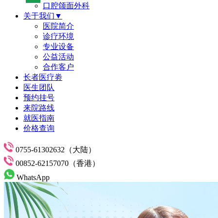
口腔颌面外科
关于我们▼
医院简介
诊疗环境
专业设备
公益活动
合作客户
长者医疗劵
医生团队
预约挂号
来院路线
就医指南
价格查询
0755-61302632（大陆）
00852-62157070（香港）
WhatsApp