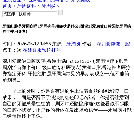
首页
>
牙周病科
>
牙周炎
>
牙龈红肿是牙周病吗?牙周病早期症状是什么?附深圳爱康健口腔医院牙周病
治疗费用参考!
时间：2026-06-12 14:55 来源：
牙周炎
作者：
深圳爱康健口腔
点击：
次
在线客服
预约挂号
深圳爱康健口腔医院(香港电话852-62157070)牙周治疗8折,牙
周刮治首颗半价!二级口腔专科医院,近罗湖口岸,香港长者医疗
券指定牙科.牙龈红肿是牙周病常见的早期表现之一,但不能简
单划等...
早上刷牙时，你是否有过刷毛上沾着血丝的经历?咬一口
苹果，上面是否留下了淡淡的红色印记?或者，你是否注意到
自己的牙龈总是红红的，刷牙时还隐隐作痛?这些看似不起眼
的口腔小状况，正是你的身体在发出求救信号——牙周病可能
已经悄悄找上了你。