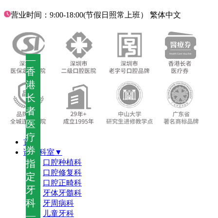
营业时间：9:00-18:00(节假日照常上班）
繁体中文
—
香
港
长
者
医
疗
首页
券
诊疗科室▼
指
口腔种植科
口腔修复科
定
口腔正畸科
牙
牙体牙髓科
科
牙周病科
儿童牙科
—