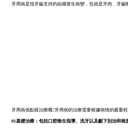
牙周病是指牙齒支持的組織發生病變，也就是牙肉、牙齒附
牙周病係點樣治療嘅?牙周病的治療需要根據病情的嚴重程
01基礎治療：包括口腔衛生指導、洗牙以及齦下刮治和根