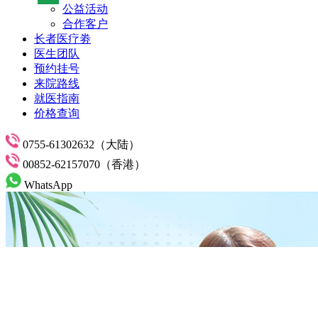
公益活动
合作客户
长者医疗劵
医生团队
预约挂号
来院路线
就医指南
价格查询
0755-61302632（大陆）
00852-62157070（香港）
WhatsApp