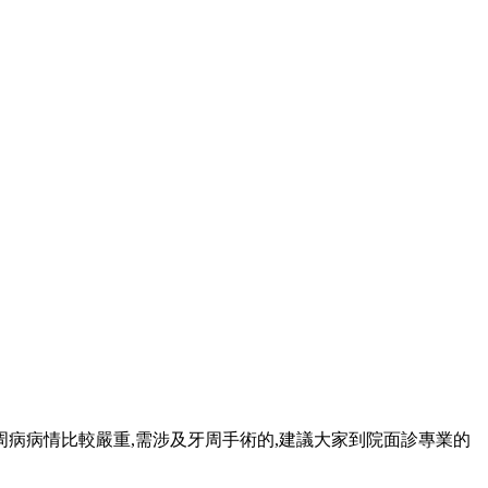
果牙周病病情比較嚴重,需涉及牙周手術的,建議大家到院面診專業的