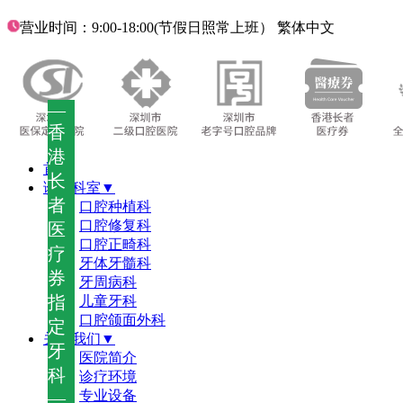
营业时间：9:00-18:00(节假日照常上班）
繁体中文
—
香
港
首页
长
诊疗科室▼
者
口腔种植科
口腔修复科
医
口腔正畸科
疗
牙体牙髓科
券
牙周病科
指
儿童牙科
口腔颌面外科
定
关于我们▼
牙
医院简介
科
诊疗环境
—
专业设备