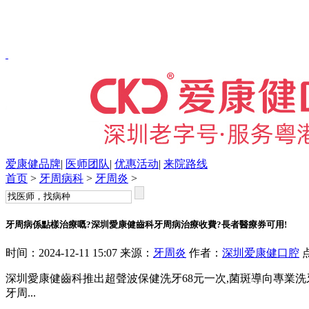
爱康健品牌
|
医师团队
|
优惠活动
|
来院路线
首页
>
牙周病科
>
牙周炎
>
牙周病係點樣治療嘅?深圳愛康健齒科牙周病治療收費?長者醫療券可用!
时间：2024-12-11 15:07 来源：
牙周炎
作者：
深圳爱康健口腔
深圳愛康健齒科推出超聲波保健洗牙68元一次,菌斑導向專業洗牙1
牙周...