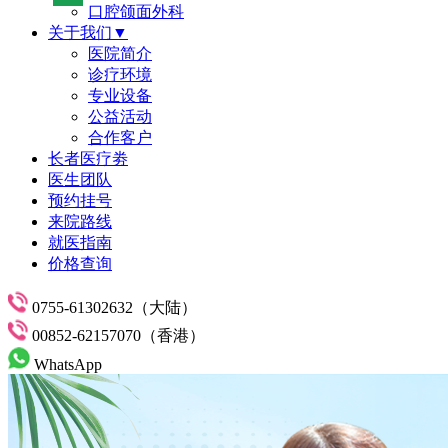
口腔颌面外科
关于我们▼
医院简介
诊疗环境
专业设备
公益活动
合作客户
长者医疗劵
医生团队
预约挂号
来院路线
就医指南
价格查询
0755-61302632（大陆）
00852-62157070（香港）
WhatsApp