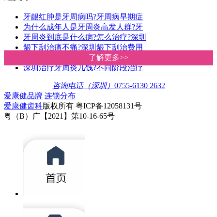
牙龈红肿是牙周病吗?牙周病早期症
为什么成年人是牙周炎高发人群?牙
牙周炎到底是什么病?怎么治疗?深圳
龈下刮治痛不痛?深圳龈下刮治费用
牙周刮治后如何科学护理?深圳爱康
了解更多>>
了解更多>>
深圳治疗牙周炎几钱?不同阶段治疗
咨询电话（深圳）
0755-6130 2632
爱康健品牌
连锁分布
爱康健齿科
版权所有 粤ICP备12058131号
粤（B）广【2021】第10-16-65号