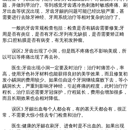
题，并做到早治疗。等到感觉牙齿遇冷热刺激时敏感疼痛、刷
牙出血等状况出现， 牙齿牙龈的问题可能已经比较严重，甚
需要进行去除牙神经、牙周系统治疗等相对复杂的治疗了。
一般的牙齿常规检查包括：检查是否有龋齿需要修复;牙
周是否有炎症，是否有牙石;牙列有无缺损，是否需要矫正畸
形;口腔粘膜是否有病变，有无初发肿瘤。
误区2 牙齿出现了小洞，但是既不疼痛也不影响美观，所
以可以等疼痛出现了再去补。
医生:牙齿出现小洞一定要及时治疗：治疗时痛苦小，率
高，使用牙色补牙材料也能获得良好的美学效果，而且修复初
发小龋洞的费用较少。如果任由这个牙洞继续腐败下去，等小
龋洞长大，严重到影响牙神经，引起疼痛的程度，此时治疗疗
程长，治疗后还需要牙冠保护，疗程延长，费用会增加很多，
而且长期效果也会相对降低。
误区3 牙龈出血每个人都会有，有的甚天天都会有，很正
常，不需要大惊小怪去专门检查和治疗。
医生:健康的牙龈在刷牙、进食时是不出血的。如果出现