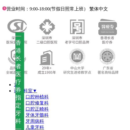
营业时间：9:00-18:00(节假日照常上班）
繁体中文
—
香
港
长
者
医
疗
首页
券
诊疗科室▼
指
口腔种植科
口腔修复科
定
口腔正畸科
牙
牙体牙髓科
科
牙周病科
儿童牙科
—