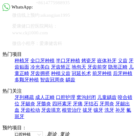
+8614775988935
WhatsApp:
微信线上预约:aikangjian1995
爱康健口腔医院网站：
www.ckj1000.com
微信小程序：爱康健齿科
热门项目
种植牙
全口牙种植
半口牙种植
烤瓷牙
嵌体补牙
义齿
牙
齿贴面
冷光美白
牙齿矫正
地包天
牙齿前突
隐形正畸
儿
童正畸
牙齿拥挤
种植义齿
冠延长术
前牙种植
后牙种植
多颗牙种植
智齿冠周炎
龋齿
热门关注
牙列稀疏
成人正畸
口腔护理
窝沟封闭
儿童龋齿
咬合错
位
牙龈炎
牙髓炎
四环素牙
牙痛
牙结石
牙周炎
牙龈出
血
牙齿松动
牙齿填充
根管治疗
拔牙
镶牙
洗牙
补牙
氟
斑牙
预约项目：
新诊
复诊