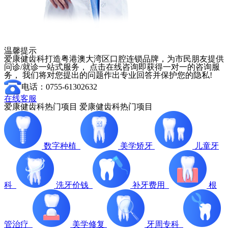
温馨提示
爱康健齿科打造粤港澳大湾区口腔连锁品牌，为市民朋友提供
问诊/就诊一站式服务， 点击在线咨询即获得一对一的咨询服
务， 我们将对您提出的问题作出专业回答并保护您的隐私!
电话：0755-61302632
在线客服
爱康健齿科热门项目
爱康健齿科热门项目
数字种植
美学矫牙
儿童牙
科
洗牙价钱
补牙费用
根
管治疗
美学修复
牙周专科