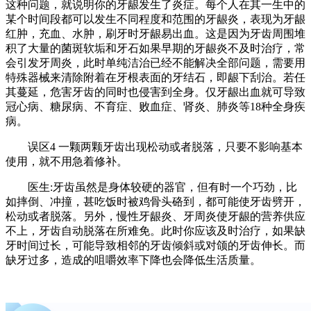
这种问题，就说明你的牙龈发生了炎症。每个人在其一生中的
某个时间段都可以发生不同程度和范围的牙龈炎，表现为牙龈
红肿，充血、水肿，刷牙时牙龈易出血。这是因为牙齿周围堆
积了大量的菌斑软垢和牙石如果早期的牙龈炎不及时治疗，常
会引发牙周炎，此时单纯洁治已经不能解决全部问题，需要用
特殊器械来清除附着在牙根表面的牙结石，即龈下刮治。若任
其蔓延，危害牙齿的同时也侵害到全身。仅牙龈出血就可导致
冠心病、糖尿病、不育症、败血症、肾炎、肺炎等18种全身疾
病。
误区4 一颗两颗牙齿出现松动或者脱落，只要不影响基本
使用，就不用急着修补。
医生:牙齿虽然是身体较硬的器官，但有时一个巧劲，比
如摔倒、冲撞，甚吃饭时被鸡骨头硌到，都可能使牙齿劈开，
松动或者脱落。另外，慢性牙龈炎、牙周炎使牙龈的营养供应
不上，牙齿自动脱落在所难免。此时你应该及时治疗，如果缺
牙时间过长，可能导致相邻的牙齿倾斜或对颌的牙齿伸长。而
缺牙过多，造成的咀嚼效率下降也会降低生活质量。