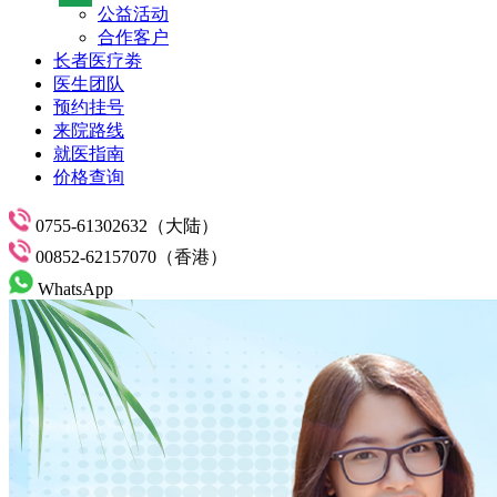
公益活动
合作客户
长者医疗劵
医生团队
预约挂号
来院路线
就医指南
价格查询
0755-61302632（大陆）
00852-62157070（香港）
WhatsApp