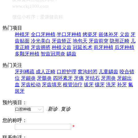
www.ckj1000.com
微信小程序：爱康健齿科
热门项目
种植牙
全口牙种植
半口牙种植
烤瓷牙
嵌体补牙
义齿
牙
齿贴面
冷光美白
牙齿矫正
地包天
牙齿前突
隐形正畸
儿
童正畸
牙齿拥挤
种植义齿
冠延长术
前牙种植
后牙种植
多颗牙种植
智齿冠周炎
龋齿
热门关注
牙列稀疏
成人正畸
口腔护理
窝沟封闭
儿童龋齿
咬合错
位
牙龈炎
牙髓炎
四环素牙
牙痛
牙结石
牙周炎
牙龈出
血
牙齿松动
牙齿填充
根管治疗
拔牙
镶牙
洗牙
补牙
氟
斑牙
预约项目：
新诊
复诊
您的称呼：
*
联系电话：