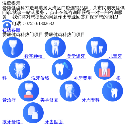
温馨提示
爱康健齿科打造粤港澳大湾区口腔连锁品牌，为市民朋友提供
问诊/就诊一站式服务， 点击在线咨询即获得一对一的咨询服
务， 我们将对您提出的问题作出专业回答并保护您的隐私!
电话：0755-61302632
在线客服
爱康健齿科热门项目
爱康健齿科热门项目
数字种植
美学矫牙
儿童牙
科
洗牙价钱
补牙费用
根
管治疗
美学修复
牙周专科
拔牙价格
牙齿贴面