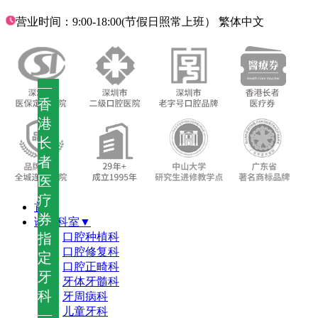
营业时间：9:00-18:00(节假日照常上班）
繁体中文
—
香
港
长
者
医
疗
首页
券
诊疗科室▼
指
口腔种植科
口腔修复科
定
口腔正畸科
牙
牙体牙髓科
科
牙周病科
儿童牙科
—