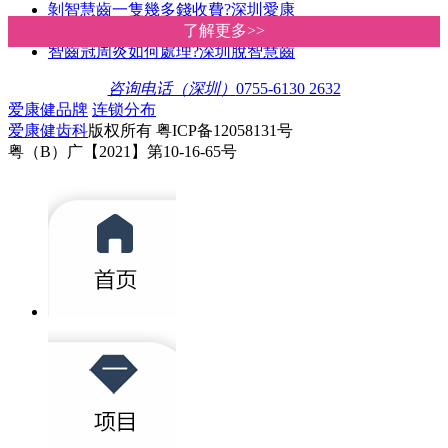
剝智慧齒一隻幾多錢收費?深圳愛康
智慧齒發炎好痛點算?深圳剝脫智慧
了解更多>>
了解更多>>
智齒冠周炎如何處理?深圳脫智慧齒
咨询电话（深圳）
0755-6130 2632
爱康健品牌
连锁分布
爱康健齿科
版权所有 粤ICP备12058131号
粤（B）广【2021】第10-16-65号