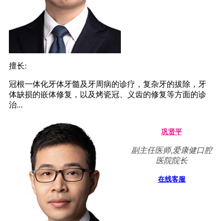
擅长:
冠根一体化牙体牙髓及牙周病的诊疗，复杂牙的拔除，牙
体缺损的嵌体修复，以及烤瓷冠、义齿的修复等方面的诊
治...
巩贤平
副主任医师,爱康健口腔
医院院长
在线客服