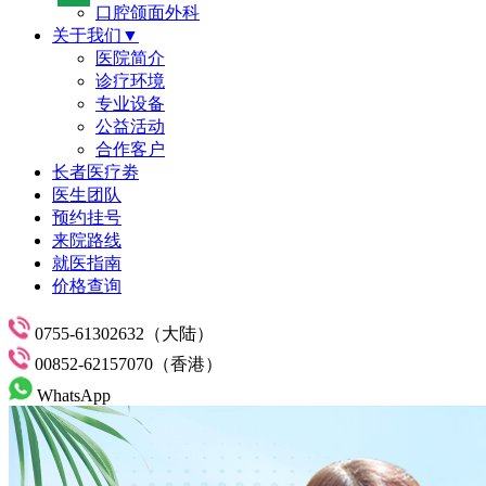
口腔颌面外科
关于我们▼
医院简介
诊疗环境
专业设备
公益活动
合作客户
长者医疗劵
医生团队
预约挂号
来院路线
就医指南
价格查询
0755-61302632（大陆）
00852-62157070（香港）
WhatsApp