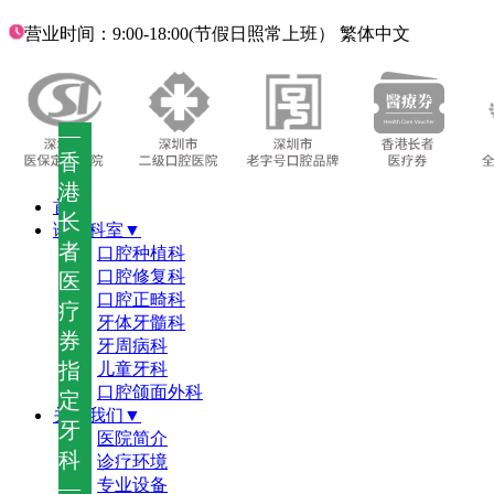
营业时间：9:00-18:00(节假日照常上班）
繁体中文
—
香
港
首页
长
诊疗科室▼
者
口腔种植科
口腔修复科
医
口腔正畸科
疗
牙体牙髓科
券
牙周病科
指
儿童牙科
口腔颌面外科
定
关于我们▼
牙
医院简介
科
诊疗环境
—
专业设备