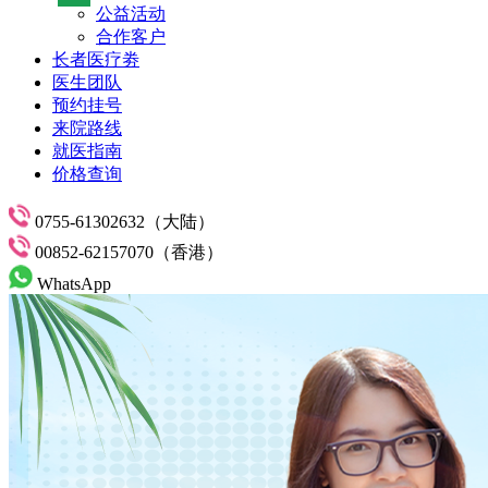
公益活动
合作客户
长者医疗劵
医生团队
预约挂号
来院路线
就医指南
价格查询
0755-61302632（大陆）
00852-62157070（香港）
WhatsApp