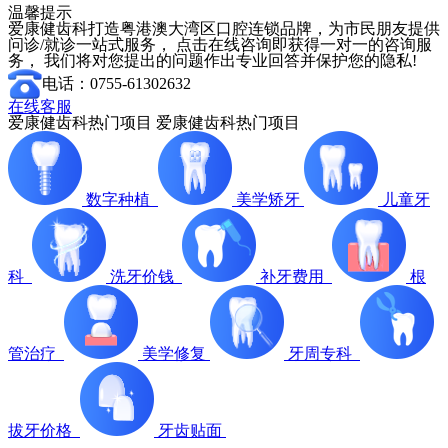
温馨提示
爱康健齿科打造粤港澳大湾区口腔连锁品牌，为市民朋友提供
问诊/就诊一站式服务， 点击在线咨询即获得一对一的咨询服
务， 我们将对您提出的问题作出专业回答并保护您的隐私!
电话：0755-61302632
在线客服
爱康健齿科热门项目
爱康健齿科热门项目
数字种植
美学矫牙
儿童牙
科
洗牙价钱
补牙费用
根
管治疗
美学修复
牙周专科
拔牙价格
牙齿贴面