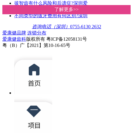
拔智齿有什么风险和后遗症?深圳爱
深圳罗湖牙科诊所拔牙收费贵唔贵
了解更多>>
了解更多>>
不同类型的拔牙费用有何区别?深圳
咨询电话（深圳）
0755-6130 2632
爱康健品牌
连锁分布
爱康健齿科
版权所有 粤ICP备12058131号
粤（B）广【2021】第10-16-65号