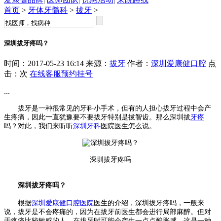
首页
>
牙体牙髓科
>
拔牙
>
深圳拔牙疼吗？
时间：2017-05-23 16:14 来源：
拔牙
作者：
深圳爱康健口腔
点
击：
次
在线客服
预约挂号
...
拔牙是一种很常见的牙科小手术，但有的人担心拔牙过程中会产
生疼痛，因此一直犹豫要不要拔牙特别是拔智齿。那么深圳拔
牙疼
吗？对此，我们来听听
深圳牙科
医院
医生怎么说。
深圳拔牙疼吗
深圳拔牙疼吗？
根据
深圳爱康健口腔医院
医生的介绍，深圳拔牙疼吗，一般来
说，拔牙是不会疼痛的，因为在拔牙前医生都会进行局部麻醉。但对
于疼痛比较敏感的人，在拔牙时可能会产生一点点酸胀感，这是一种