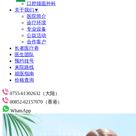
口腔颌面外科
关于我们▼
医院简介
诊疗环境
专业设备
公益活动
合作客户
长者医疗劵
医生团队
预约挂号
来院路线
就医指南
价格查询
0755-61302632（大陆）
00852-62157070（香港）
WhatsApp