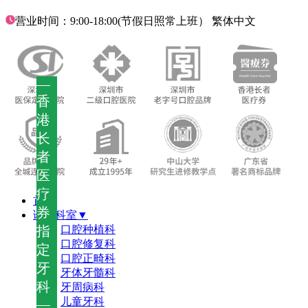
营业时间：9:00-18:00(节假日照常上班）
繁体中文
—
香
港
长
者
医
疗
首页
券
诊疗科室▼
指
口腔种植科
口腔修复科
定
口腔正畸科
牙
牙体牙髓科
科
牙周病科
儿童牙科
—