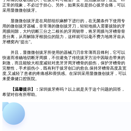
正常的现象，不必过于担心。另外，如果实在是担心拔牙会痛，可以
采用显微微创拔牙。
显微微创拔牙是在局部组织麻醉下进行的，在无菌条件下使用专
用的微创拔牙器械，非常薄的微创拔牙刀，轻轻地插入需要拔除的牙
周膜间隙，大约切断三分之二根长的牙周韧带，将牙周膜与牙槽骨骨
质分离，从而解除牙根脱位的阻力，这样就可以毫不费力地将牙齿从
牙槽窝内“提出”。
并且，显微微创拔牙所使用的器械刀刃非常薄而且锋利，它可以
快速而准确地切断牙周膜，不但避免了传统拔牙方法中因敲击带来的
刺激，而且能较大程度减轻对患牙牙周牙槽骨的损伤，保护牙槽骨的
完整性，手术损伤小，既有利于拔牙创口的愈合,保持牙槽骨高度及宽
度,又减轻了患者的疼痛感和畏惧感。在深圳采用显微微创拔牙，可以
来爱康健口腔医院。
【温馨提示】：
深圳拔牙疼吗？以上就是关于这个问题的回答，
希望对你有所帮助。