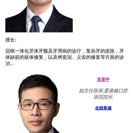
擅长:
冠根一体化牙体牙髓及牙周病的诊疗，复杂牙的拔除，牙
体缺损的嵌体修复，以及烤瓷冠、义齿的修复等方面的诊
治...
巩贤平
副主任医师,爱康健口腔
医院院长
在线客服