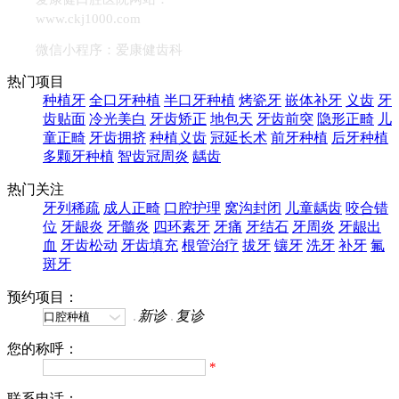
www.ckj1000.com
微信小程序：爱康健齿科
热门项目
种植牙
全口牙种植
半口牙种植
烤瓷牙
嵌体补牙
义齿
牙
齿贴面
冷光美白
牙齿矫正
地包天
牙齿前突
隐形正畸
儿
童正畸
牙齿拥挤
种植义齿
冠延长术
前牙种植
后牙种植
多颗牙种植
智齿冠周炎
龋齿
热门关注
牙列稀疏
成人正畸
口腔护理
窝沟封闭
儿童龋齿
咬合错
位
牙龈炎
牙髓炎
四环素牙
牙痛
牙结石
牙周炎
牙龈出
血
牙齿松动
牙齿填充
根管治疗
拔牙
镶牙
洗牙
补牙
氟
斑牙
预约项目：
新诊
复诊
您的称呼：
*
联系电话：