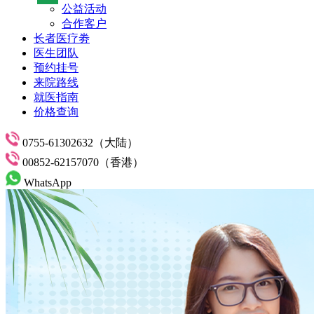
公益活动
合作客户
长者医疗劵
医生团队
预约挂号
来院路线
就医指南
价格查询
0755-61302632（大陆）
00852-62157070（香港）
WhatsApp