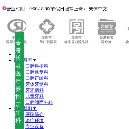
营业时间：9:00-18:00(节假日照常上班）
繁体中文
—
香
港
首页
长
诊疗科室▼
者
口腔种植科
口腔修复科
医
口腔正畸科
疗
牙体牙髓科
券
牙周病科
指
儿童牙科
口腔颌面外科
定
关于我们▼
牙
医院简介
科
诊疗环境
—
专业设备