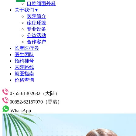
口腔颌面外科
关于我们▼
医院简介
诊疗环境
专业设备
公益活动
合作客户
长者医疗劵
医生团队
预约挂号
来院路线
就医指南
价格查询
0755-61302632（大陆）
00852-62157070（香港）
WhatsApp