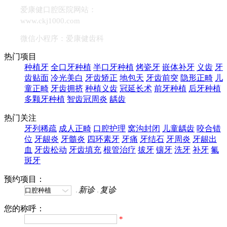
爱康健口腔医院网站：
www.ckj1000.com
微信小程序：爱康健齿科
热门项目
种植牙
全口牙种植
半口牙种植
烤瓷牙
嵌体补牙
义齿
牙
齿贴面
冷光美白
牙齿矫正
地包天
牙齿前突
隐形正畸
儿
童正畸
牙齿拥挤
种植义齿
冠延长术
前牙种植
后牙种植
多颗牙种植
智齿冠周炎
龋齿
热门关注
牙列稀疏
成人正畸
口腔护理
窝沟封闭
儿童龋齿
咬合错
位
牙龈炎
牙髓炎
四环素牙
牙痛
牙结石
牙周炎
牙龈出
血
牙齿松动
牙齿填充
根管治疗
拔牙
镶牙
洗牙
补牙
氟
斑牙
预约项目：
新诊
复诊
您的称呼：
*