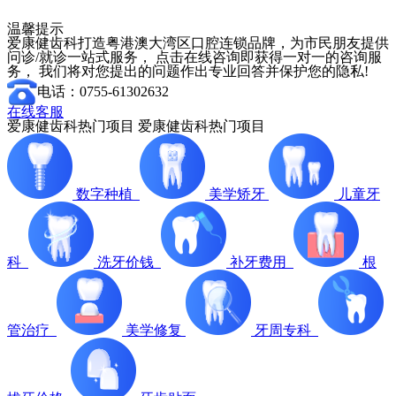
温馨提示
爱康健齿科打造粤港澳大湾区口腔连锁品牌，为市民朋友提供
问诊/就诊一站式服务， 点击在线咨询即获得一对一的咨询服
务， 我们将对您提出的问题作出专业回答并保护您的隐私!
电话：0755-61302632
在线客服
爱康健齿科热门项目
爱康健齿科热门项目
数字种植
美学矫牙
儿童牙
科
洗牙价钱
补牙费用
根
管治疗
美学修复
牙周专科