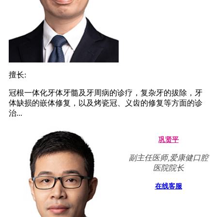
擅长:
冠根一体化牙体牙髓及牙周病的诊疗，复杂牙的拔除，牙
体缺损的嵌体修复，以及烤瓷冠、义齿的修复等方面的诊
治...
巩贤平
副主任医师,爱康健口腔
医院院长
在线客服