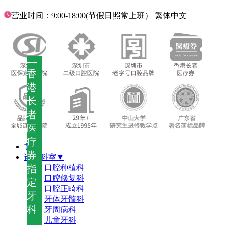
营业时间：9:00-18:00(节假日照常上班）
繁体中文
—
香
港
长
者
医
疗
首页
券
诊疗科室▼
指
口腔种植科
口腔修复科
定
口腔正畸科
牙
牙体牙髓科
科
牙周病科
儿童牙科
—