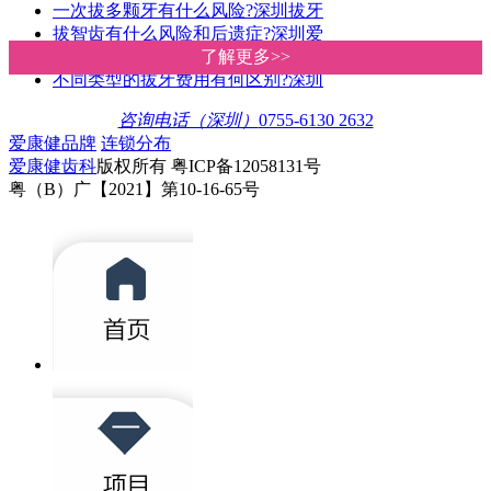
一次拔多颗牙有什么风险?深圳拔牙
拔智齿有什么风险和后遗症?深圳爱
深圳罗湖牙科诊所拔牙收费贵唔贵
了解更多>>
了解更多>>
不同类型的拔牙费用有何区别?深圳
咨询电话（深圳）
0755-6130 2632
爱康健品牌
连锁分布
爱康健齿科
版权所有 粤ICP备12058131号
粤（B）广【2021】第10-16-65号