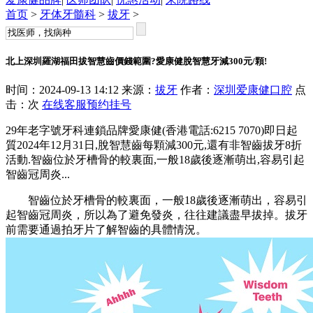
首页
>
牙体牙髓科
>
拔牙
>
北上深圳羅湖福田拔智慧齒價錢範圍?愛康健脫智慧牙減300元/顆!
时间：2024-09-13 14:12 来源：
拔牙
作者：
深圳爱康健口腔
点
击：
次
在线客服
预约挂号
29年老字號牙科連鎖品牌愛康健(香港電話:6215 7070)即日起
質2024年12月31日,脫智慧齒每顆減300元,還有非智齒拔牙8折
活動.智齒位於牙槽骨的較裏面,一般18歲後逐漸萌出,容易引起
智齒冠周炎...
智齒位於牙槽骨的較裏面，一般18歲後逐漸萌出，容易引
起智齒冠周炎，所以為了避免發炎，往往建議盡早拔掉。拔牙
前需要通過拍牙片了解智齒的具體情況。