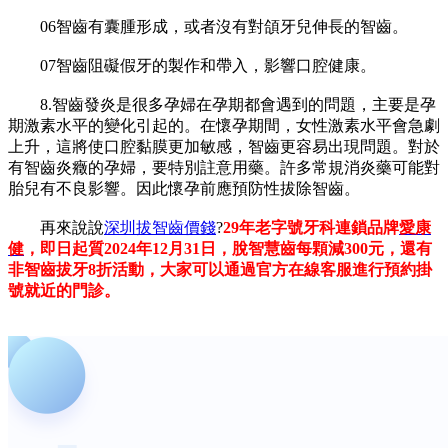
06智齒有囊腫形成，或者沒有對頜牙兒伸長的智齒。
07智齒阻礙假牙的製作和帶入，影響口腔健康。
8.智齒發炎是很多孕婦在孕期都會遇到的問題，主要是孕
期激素水平的變化引起的。在懷孕期間，女性激素水平會急劇
上升，這將使口腔黏膜更加敏感，智齒更容易出現問題。對於
有智齒炎癥的孕婦，要特別註意用藥。許多常規消炎藥可能對
胎兒有不良影響。因此懷孕前應預防性拔除智齒。
再來說說
深圳拔智齒價錢
?
29年老字號牙科連鎖品牌
愛康
健
，即日起質2024年12月31日，脫智慧齒每顆減300元，還有
非智齒拔牙8折活動，大家可以通過官方在線客服進行預約掛
號就近的門診。