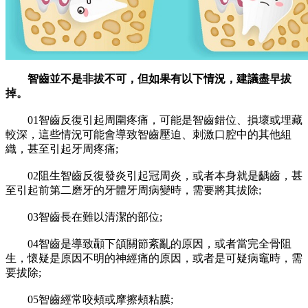
智齒並不是非拔不可，但如果有以下情況，建議盡早拔
掉。
01智齒反復引起周圍疼痛，可能是智齒錯位、損壞或埋藏
較深，這些情況可能會導致智齒壓迫、刺激口腔中的其他組
織，甚至引起牙周疼痛;
02阻生智齒反復發炎引起冠周炎，或者本身就是齲齒，甚
至引起前第二磨牙的牙體牙周病變時，需要將其拔除;
03智齒長在難以清潔的部位;
04智齒是導致顳下頜關節紊亂的原因，或者當完全骨阻
生，懷疑是原因不明的神經痛的原因，或者是可疑病竈時，需
要拔除;
05智齒經常咬頰或摩擦頰粘膜;