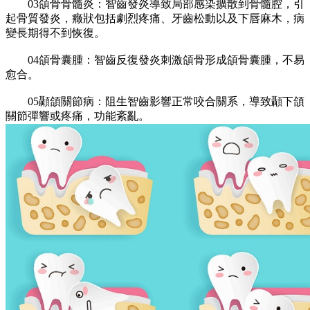
03頜骨骨髓炎：智齒發炎導致局部感染擴散到骨髓腔，引
起骨質發炎，癥狀包括劇烈疼痛、牙齒松動以及下唇麻木，病
變長期得不到恢復。
04頜骨囊腫：智齒反復發炎刺激頜骨形成頜骨囊腫，不易
愈合。
05顳頜關節病：阻生智齒影響正常咬合關系，導致顳下頜
關節彈響或疼痛，功能紊亂。