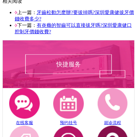
相关阅读
上一篇：
牙齒松動怎麽辦?要拔掉嗎?深圳愛康健拔牙價
錢收費多少?
下一篇：
有炎癥的智齒可以直接拔牙嗎?深圳愛康健口
腔剝牙價錢收費?
快捷服务
在线客服
预约挂号
就诊流程