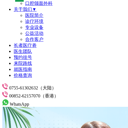
口腔颌面外科
关于我们▼
医院简介
诊疗环境
专业设备
公益活动
合作客户
长者医疗劵
医生团队
预约挂号
来院路线
就医指南
价格查询
0755-61302632（大陆）
00852-62157070（香港）
WhatsApp