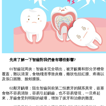
先來了解一下智齒對我們會有哪些影響?
01智齒冠周炎：智齒未完全萌出，被牙齦瓣和部分牙槽骨
覆蓋，難以清潔，食物殘渣導致炎癥，癥狀包括紅腫、疼痛以
及張口困難、臉頰腫脹。
02鄰牙齲壞：阻生智齒與前第二恒磨牙的關系異常，嵌塞
食物不容易清除，容易引起齲齒，也不容易發現，一旦疼起
來，牙齒會受到明顯的破壞，增加了拔牙和治療的難度。