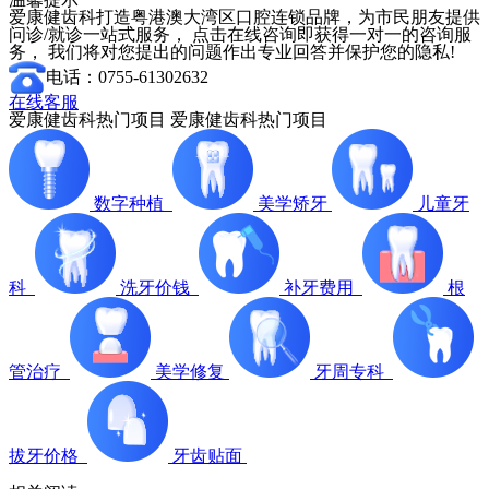
爱康健齿科打造粤港澳大湾区口腔连锁品牌，为市民朋友提供
问诊/就诊一站式服务， 点击在线咨询即获得一对一的咨询服
务， 我们将对您提出的问题作出专业回答并保护您的隐私!
电话：0755-61302632
在线客服
爱康健齿科热门项目
爱康健齿科热门项目
数字种植
美学矫牙
儿童牙
科
洗牙价钱
补牙费用
根
管治疗
美学修复
牙周专科
拔牙价格
牙齿贴面