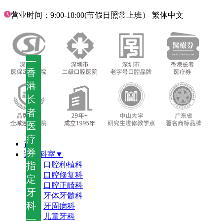
营业时间：9:00-18:00(节假日照常上班）
繁体中文
—
香
港
长
者
医
疗
首页
券
诊疗科室▼
指
口腔种植科
口腔修复科
定
口腔正畸科
牙
牙体牙髓科
科
牙周病科
儿童牙科
—