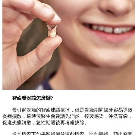
智齒發炎該怎麽辦?
會引起炎癥的智齒建議拔掉，但是炎癥期間拔牙容易導致
炎癥擴散，這時候醫生會建議先消炎，控製感染，沖洗盲袋，
促進炎癥消散，急性期過後再考慮拔除。
通常情況下如果智齒屬於這些情況，比如齲齒、萌出空間