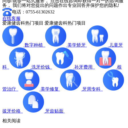
问诊/就诊一站式服务， 点击在线咨询即获得一对一的咨询服
务， 我们将对您提出的问题作出专业回答并保护您的隐私!
电话：0755-61302632
在线客服
爱康健齿科热门项目
爱康健齿科热门项目
数字种植
美学矫牙
儿童牙
科
洗牙价钱
补牙费用
根
管治疗
美学修复
牙周专科
拔牙价格
牙齿贴面
相关阅读