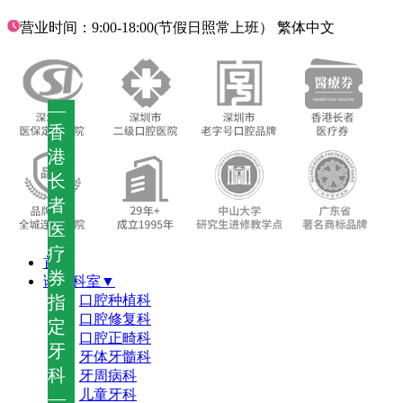
营业时间：9:00-18:00(节假日照常上班）
繁体中文
—
香
港
长
者
医
疗
首页
券
诊疗科室▼
指
口腔种植科
口腔修复科
定
口腔正畸科
牙
牙体牙髓科
科
牙周病科
儿童牙科
—