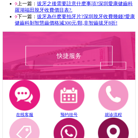
上一篇：
拔牙之後需要註意什麽事項?深圳愛康健齒科
羅湖福田脫牙收費價目表?.
下一篇：
拔牙為什麽要拍牙片?深圳脫牙收費幾錢?愛康
健齒科剝智慧齒價格減300元/顆,非智齒拔牙8折!
快捷服务
在线客服
预约挂号
就诊流程