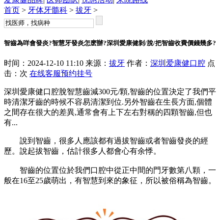
首页
>
牙体牙髓科
>
拔牙
>
智齒為咩會發炎?智慧牙發炎怎麽辦?深圳愛康健剝/脫/把智齒收費價錢幾多?
时间：2024-12-10 11:10 来源：
拔牙
作者：
深圳爱康健口腔
点
击：
次
在线客服
预约挂号
深圳愛康健口腔脫智慧齒減300元/顆,智齒的位置決定了我們平
時清潔牙齒的時候不容易清潔到位.另外智齒在生長方面,個體
之間存在很大的差異,通常會有上下左右對稱的四顆智齒,但也
有...
說到智齒，很多人應該都有過拔智齒或者智齒發炎的經
歷。說起拔智齒，估計很多人都會心有余悸。
智齒的位置位於我們口腔中從正中間的門牙數第八顆，一
般在16至25歲萌出，有智慧到來的象征，所以被俗稱為智齒。