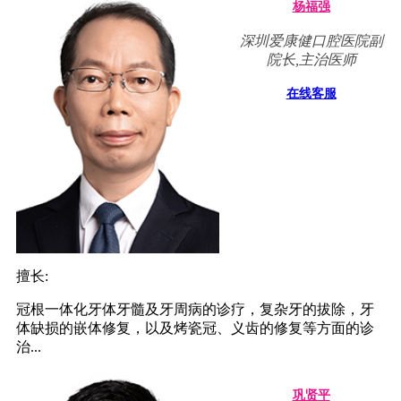
杨福强
深圳爱康健口腔医院副
院长,主治医师
在线客服
擅长:
冠根一体化牙体牙髓及牙周病的诊疗，复杂牙的拔除，牙
体缺损的嵌体修复，以及烤瓷冠、义齿的修复等方面的诊
治...
巩贤平