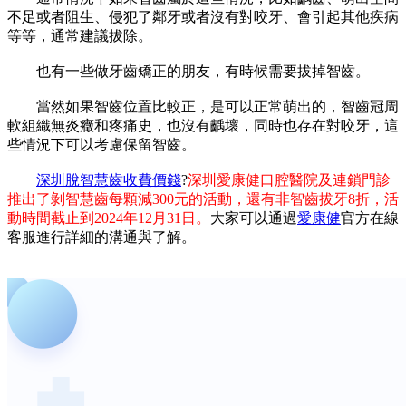
不足或者阻生、侵犯了鄰牙或者沒有對咬牙、會引起其他疾病
等等，通常建議拔除。
也有一些做牙齒矯正的朋友，有時候需要拔掉智齒。
當然如果智齒位置比較正，是可以正常萌出的，智齒冠周
軟組織無炎癥和疼痛史，也沒有齲壞，同時也存在對咬牙，這
些情況下可以考慮保留智齒。
深圳脫智慧齒收費價錢
?
深圳愛康健口腔醫院及連鎖門診
推出了剝智慧齒每顆減300元的活動，還有非智齒拔牙8折，活
動時間截止到2024年12月31日。
大家可以通過
愛康健
官方在線
客服進行詳細的溝通與了解。