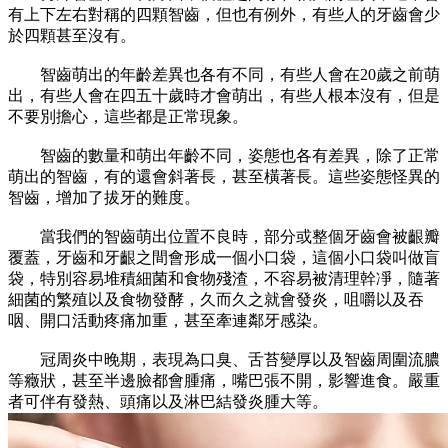
有上下左右對稱的四顆智齒，但也有例外，有些人的牙齒會少
於四顆甚至沒有。
智齒萌出的年齡差異也各有不同，有些人會在20歲之前萌
出，有些人會在四五十歲時才會萌出，有些人根本沒有，但是
不要別擔心，這些都是正常現象。
智齒的數量和萌出年齡不同，姿態也各有差異，除了正常
萌出的智齒，有的還會斜著長，甚至橫著長。這些姿態怪異的
智齒，增加了拔牙的難度。
當我們的智齒萌出位置不良時，部分或整個牙齒會被齦瓣
覆蓋，牙齒和牙齦之間會形成一個小口袋，這個小口袋叫做盲
袋，特別容易堆積細菌和食物殘渣，不容易被清理幹凈，隨著
細菌的繁殖以及食物發酵，久而久之就會發炎，咀嚼以及吞
咽、開口活動疼痛加重，甚至牽連鄰牙感染。
冠周炎中晚期，表現為口臭、舌苔變厚以及智齒周圍流膿
等癥狀，甚至半邊臉都會腫痛，嘴巴張不開，影響進食。嚴重
者可伴有發熱、頭痛以及淋巴結發炎腫大等。