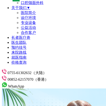
口腔颌面外科
关于我们▼
医院简介
诊疗环境
专业设备
公益活动
合作客户
长者医疗劵
医生团队
预约挂号
来院路线
就医指南
价格查询
0755-61302632（大陆）
00852-62157070（香港）
WhatsApp