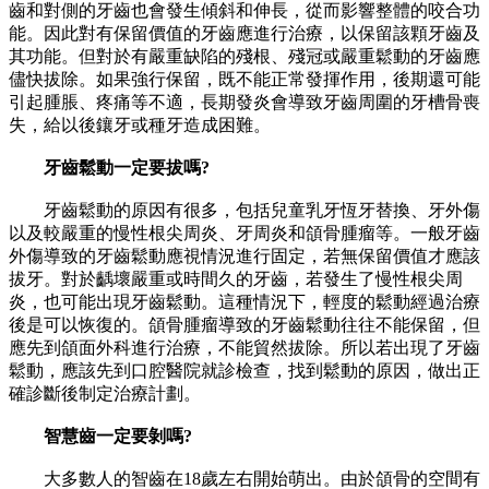
齒和對側的牙齒也會發生傾斜和伸長，從而影響整體的咬合功
能。因此對有保留價值的牙齒應進行治療，以保留該顆牙齒及
其功能。但對於有嚴重缺陷的殘根、殘冠或嚴重鬆動的牙齒應
儘快拔除。如果強行保留，既不能正常發揮作用，後期還可能
引起腫脹、疼痛等不適，長期發炎會導致牙齒周圍的牙槽骨喪
失，給以後鑲牙或種牙造成困難。
牙齒鬆動一定要拔嗎?
牙齒鬆動的原因有很多，包括兒童乳牙恆牙替換、牙外傷
以及較嚴重的慢性根尖周炎、牙周炎和頜骨腫瘤等。一般牙齒
外傷導致的牙齒鬆動應視情況進行固定，若無保留價值才應該
拔牙。對於齲壞嚴重或時間久的牙齒，若發生了慢性根尖周
炎，也可能出現牙齒鬆動。這種情況下，輕度的鬆動經過治療
後是可以恢復的。頜骨腫瘤導致的牙齒鬆動往往不能保留，但
應先到頜面外科進行治療，不能貿然拔除。所以若出現了牙齒
鬆動，應該先到口腔醫院就診檢查，找到鬆動的原因，做出正
確診斷後制定治療計劃。
智慧齒一定要剝嗎?
大多數人的智齒在18歲左右開始萌出。由於頜骨的空間有