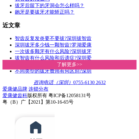
拔牙后留下的牙洞会怎么样吗？
龅牙是要拔牙才能矫正吗？
近文章
智齿反复发炎要不要拔?深圳拔智齿
深圳拔牙多少钱一颗智齿?罗湖爱康
一次拔多颗牙有什么风险?深圳拔牙
拔智齿有什么风险和后遗症?深圳爱
深圳罗湖牙科诊所拔牙收费贵唔贵
了解更多>>
了解更多>>
不同类型的拔牙费用有何区别?深圳
咨询电话（深圳）
0755-6130 2632
爱康健品牌
连锁分布
爱康健齿科
版权所有 粤ICP备12058131号
粤（B）广【2021】第10-16-65号