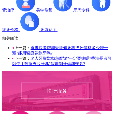
管治疗
美学修复
牙周专科
拔牙价格
牙齿贴面
相关阅读
上一篇：
香港長者羅湖愛康健牙科拔牙價格多少錢一
顆?能用醫療券剝牙嗎?
下一篇：
老人牙齒鬆動怎麼辦?一定要拔嗎?香港長者可
以使用醫療券脫牙嗎?深圳剝牙價錢幾多?
快捷服务