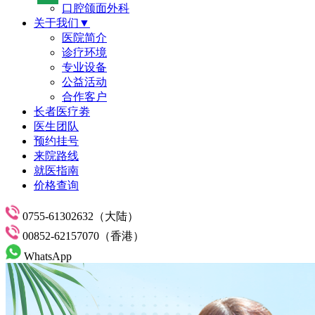
口腔颌面外科
关于我们▼
医院简介
诊疗环境
专业设备
公益活动
合作客户
长者医疗劵
医生团队
预约挂号
来院路线
就医指南
价格查询
0755-61302632（大陆）
00852-62157070（香港）
WhatsApp