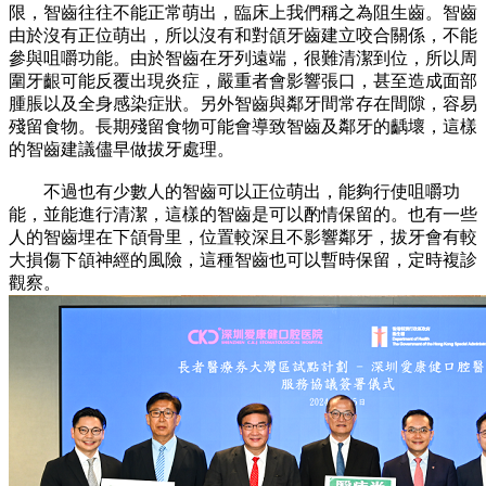
限，智齒往往不能正常萌出，臨床上我們稱之為阻生齒。智齒
由於沒有正位萌出，所以沒有和對頜牙齒建立咬合關係，不能
參與咀嚼功能。由於智齒在牙列遠端，很難清潔到位，所以周
圍牙齦可能反覆出現炎症，嚴重者會影響張口，甚至造成面部
腫脹以及全身感染症狀。另外智齒與鄰牙間常存在間隙，容易
殘留食物。長期殘留食物可能會導致智齒及鄰牙的齲壞，這樣
的智齒建議儘早做拔牙處理。
不過也有少數人的智齒可以正位萌出，能夠行使咀嚼功
能，並能進行清潔，這樣的智齒是可以酌情保留的。也有一些
人的智齒埋在下頜骨里，位置較深且不影響鄰牙，拔牙會有較
大損傷下頜神經的風險，這種智齒也可以暫時保留，定時複診
觀察。