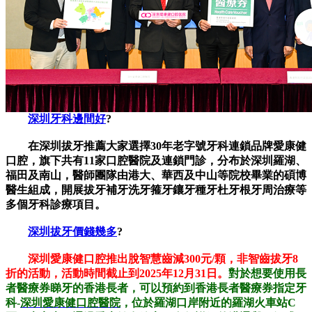
深圳牙科邊間好
?
在深圳拔牙推薦大家選擇30年老字號牙科連鎖品牌愛康健
口腔，旗下共有11家口腔醫院及連鎖門診，分布於深圳羅湖、
福田及南山，醫師團隊由港大、華西及中山等院校畢業的碩博
醫生組成，開展拔牙補牙洗牙箍牙鑲牙種牙杜牙根牙周治療等
多個牙科診療項目。
深圳拔牙價錢幾多
?
深圳愛康健口腔推出脫智慧齒減300元/顆，非智齒拔牙8
折的活動，活動時間截止到2025年12月31日。
對於想要使用長
者醫療券睇牙的香港長者，可以預約到香港長者醫療券指定牙
科-
深圳愛康健口腔醫院
，位於羅湖口岸附近的羅湖火車站C