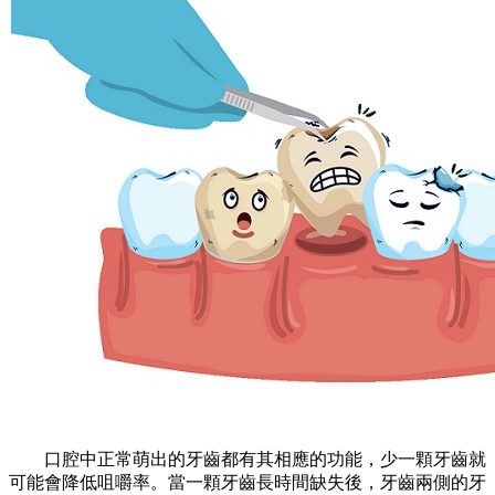
口腔中正常萌出的牙齒都有其相應的功能，少一顆牙齒就
可能會降低咀嚼率。當一顆牙齒長時間缺失後，牙齒兩側的牙