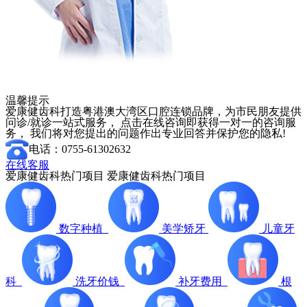
温馨提示
爱康健齿科打造粤港澳大湾区口腔连锁品牌，为市民朋友提供
问诊/就诊一站式服务， 点击在线咨询即获得一对一的咨询服
务， 我们将对您提出的问题作出专业回答并保护您的隐私!
电话：0755-61302632
在线客服
爱康健齿科热门项目
爱康健齿科热门项目
数字种植
美学矫牙
儿童牙
科
洗牙价钱
补牙费用
根