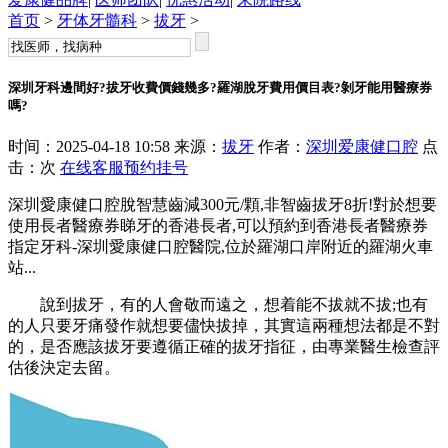
首页
>
牙体牙髓科
>
拔牙
>
深圳牙科邊間好?拔牙收費價錢幾多?羅湖脫牙費用價目表?剝牙能用醫療券
嗎?
时间：2025-04-18 10:58 来源：
拔牙
作者：
深圳爱康健口腔
点
击：
次
在线客服
预约挂号
深圳愛康健口腔脫智慧齒減300元/顆,非智齒拔牙8折!對於想要
使用長者醫療券睇牙的香港長者,可以預約到香港長者醫療券
指定牙科-深圳愛康健口腔醫院,位於羅湖口岸附近的羅湖火車
站...
說到拔牙，有的人會敬而遠之，想着能不拔就不拔;也有
的人只要牙痛發作就想要儘快拔掉，其實這兩種想法都是不對
的，是否應該拔牙要遵循正確的拔牙指征，由專業醫生檢查評
估後決定去留。