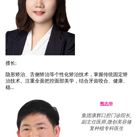
擅长:
隐形矫治、舌侧矫治等个性化矫治技术，掌握传统固定矫
治技术。注重全面把控面部美学，结合牙齿咬合、健康、
稳...
熊志华
集团康辉口腔门诊院长,
副主任医师,微创美容修
复种植专科医生