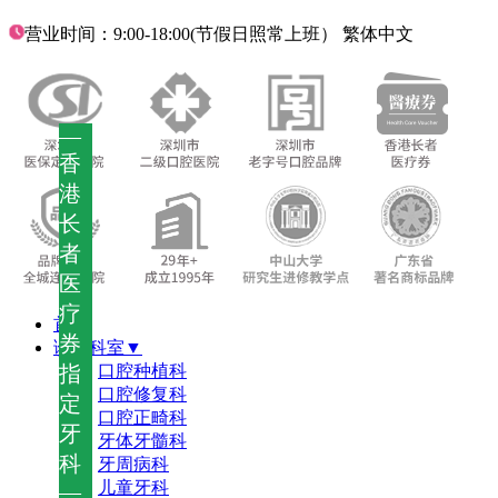
营业时间：9:00-18:00(节假日照常上班）
繁体中文
—
香
港
长
者
医
疗
首页
券
诊疗科室▼
指
口腔种植科
口腔修复科
定
口腔正畸科
牙
牙体牙髓科
科
牙周病科
儿童牙科
—