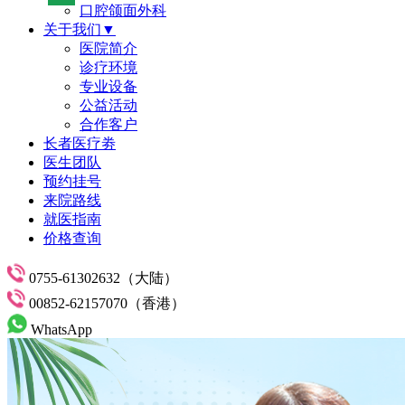
口腔颌面外科
关于我们▼
医院简介
诊疗环境
专业设备
公益活动
合作客户
长者医疗劵
医生团队
预约挂号
来院路线
就医指南
价格查询
0755-61302632（大陆）
00852-62157070（香港）
WhatsApp