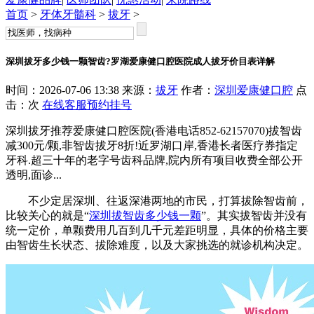
首页
>
牙体牙髓科
>
拔牙
>
深圳拔牙多少钱一颗智齿?罗湖爱康健口腔医院成人拔牙价目表详解
时间：2026-07-06 13:38 来源：
拔牙
作者：
深圳爱康健口腔
点
击：
次
在线客服
预约挂号
深圳拔牙推荐爱康健口腔医院(香港电话852-62157070)拔智齿
减300元/颗,非智齿拔牙8折!近罗湖口岸,香港长者医疗券指定
牙科.超三十年的老字号齿科品牌,院内所有项目收费全部公开
透明,面诊...
不少定居深圳、往返深港两地的市民，打算拔除智齿前，
比较关心的就是“
深圳拔智齿多少钱一颗
”。其实拔智齿并没有
统一定价，单颗费用几百到几千元差距明显，具体的价格主要
由智齿生长状态、拔除难度，以及大家挑选的就诊机构决定。