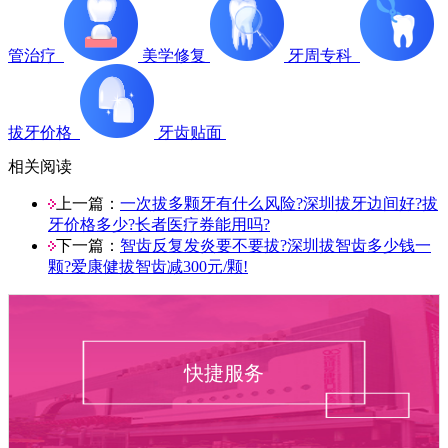
管治疗
美学修复
牙周专科
拔牙价格
牙齿贴面
相关阅读
上一篇：
一次拔多颗牙有什么风险?深圳拔牙边间好?拔
牙价格多少?长者医疗券能用吗?
下一篇：
智齿反复发炎要不要拔?深圳拔智齿多少钱一
颗?爱康健拔智齿减300元/颗!
快捷服务