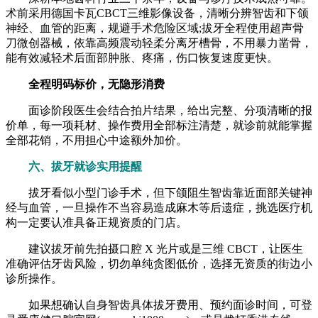
术前采用德国卡瓦CBCT三维影像设备，清晰分辨智齿和下颌
神经、血管的距离，规避手术危险区域;拔牙全程使用超声骨
刀微创器械，依靠高频震动轻柔分离牙槽骨，不用暴力凿骨，
能有效减轻术后面部肿胀、疼痛，伤口恢复速度更快。
全程明码标价，无隐形消费
面诊阶段医生会结合拍片结果，给出完整、分项清晰的报
价单，每一项耗材、操作费用全部标注清楚，就诊前就能掌握
全部花销，不用担心中途额外加价。
六、拔牙就诊实用提醒
拔牙看似小型门诊手术，但下颌阻生智齿靠近面部关键神
经与血管，一旦操作不当容易造成麻木等后遗症，挑选医疗机
构一定要认准具备正规资质的门店。
建议拔牙前先拍摄口腔 X 光片或是三维 CBCT，让医生
准确评估牙齿风险，切勿单纯贪图低价，选择无资质的街边小
诊所操作。
如果想确认自身智齿具体拔牙费用、预约面诊时间，可登