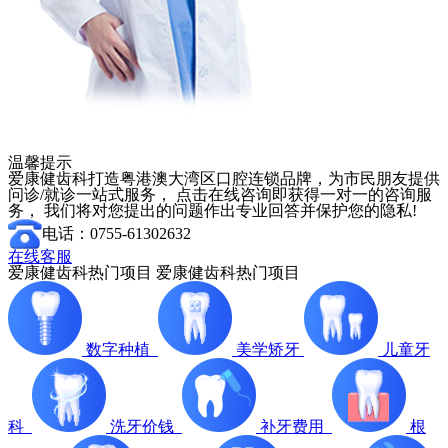
温馨提示
爱康健齿科打造粤港澳大湾区口腔连锁品牌，为市民朋友提供
问诊/就诊一站式服务， 点击在线咨询即获得一对一的咨询服
务， 我们将对您提出的问题作出专业回答并保护您的隐私!
电话：0755-61302632
在线客服
爱康健齿科热门项目
爱康健齿科热门项目
数字种植
美学矫牙
儿童牙
科
洗牙价钱
补牙费用
根