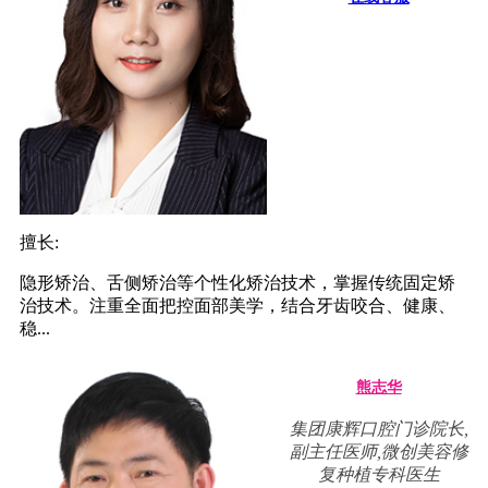
擅长:
隐形矫治、舌侧矫治等个性化矫治技术，掌握传统固定矫
治技术。注重全面把控面部美学，结合牙齿咬合、健康、
稳...
熊志华
集团康辉口腔门诊院长,
副主任医师,微创美容修
复种植专科医生