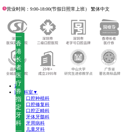
营业时间：9:00-18:00(节假日照常上班）
繁体中文
—
香
港
长
者
医
疗
首页
券
诊疗科室▼
指
口腔种植科
口腔修复科
定
口腔正畸科
牙
牙体牙髓科
科
牙周病科
儿童牙科
—