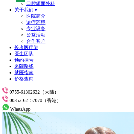
口腔颌面外科
关于我们▼
医院简介
诊疗环境
专业设备
公益活动
合作客户
长者医疗劵
医生团队
预约挂号
来院路线
就医指南
价格查询
0755-61302632（大陆）
00852-62157070（香港）
WhatsApp