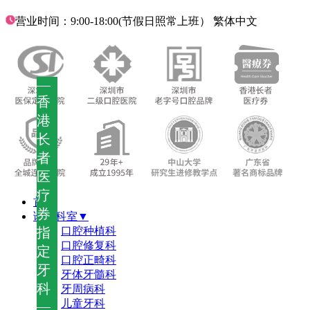
营业时间：9:00-18:00(节假日照常上班）
繁体中文
—
香
港
长
者
医
疗
首页
券
诊疗科室▼
指
口腔种植科
口腔修复科
定
口腔正畸科
牙
牙体牙髓科
科
牙周病科
儿童牙科
—