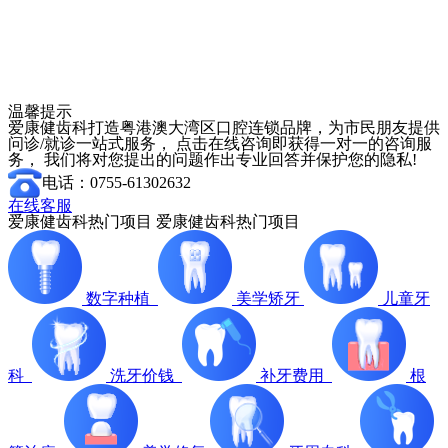
温馨提示
爱康健齿科打造粤港澳大湾区口腔连锁品牌，为市民朋友提供
问诊/就诊一站式服务， 点击在线咨询即获得一对一的咨询服
务， 我们将对您提出的问题作出专业回答并保护您的隐私!
电话：0755-61302632
在线客服
爱康健齿科热门项目
爱康健齿科热门项目
数字种植
美学矫牙
儿童牙
科
洗牙价钱
补牙费用
根