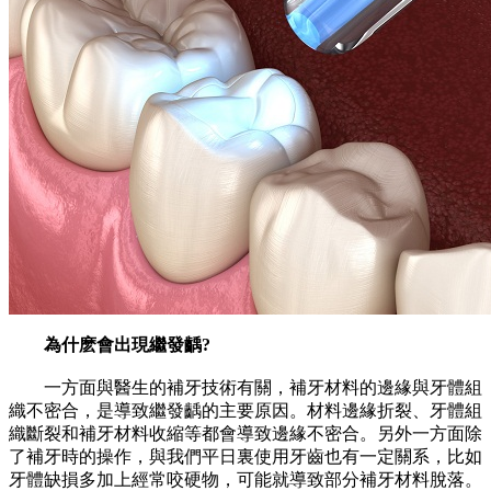
為什麽會出現繼發齲?
一方面與醫生的補牙技術有關，補牙材料的邊緣與牙體組
織不密合，是導致繼發齲的主要原因。材料邊緣折裂、牙體組
織斷裂和補牙材料收縮等都會導致邊緣不密合。另外一方面除
了補牙時的操作，與我們平日裏使用牙齒也有一定關系，比如
牙體缺損多加上經常咬硬物，可能就導致部分補牙材料脫落。