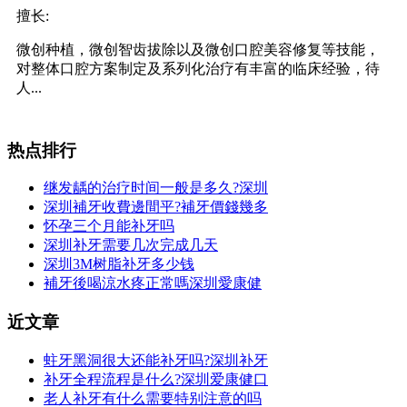
擅长:
微创种植，微创智齿拔除以及微创口腔美容修复等技能，
对整体口腔方案制定及系列化治疗有丰富的临床经验，待
人...
热点排行
继发龋的治疗时间一般是多久?深圳
深圳補牙收費邊間平?補牙價錢幾多
怀孕三个月能补牙吗
深圳补牙需要几次完成几天
深圳3M树脂补牙多少钱
補牙後喝涼水疼正常嗎深圳愛康健
近文章
蛀牙黑洞很大还能补牙吗?深圳补牙
补牙全程流程是什么?深圳爱康健口
老人补牙有什么需要特别注意的吗