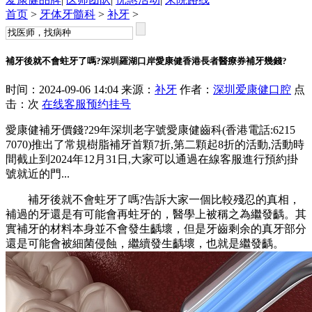
首页
>
牙体牙髓科
>
补牙
>
補牙後就不會蛀牙了嗎?深圳羅湖口岸愛康健香港長者醫療券補牙幾錢?
时间：2024-09-06 14:04 来源：
补牙
作者：
深圳爱康健口腔
点
击：
次
在线客服
预约挂号
愛康健補牙價錢?29年深圳老字號愛康健齒科(香港電話:6215
7070)推出了常規樹脂補牙首顆7折,第二顆起8折的活動,活動時
間截止到2024年12月31日,大家可以通過在線客服進行預約掛
號就近的門...
補牙後就不會蛀牙了嗎?告訴大家一個比較殘忍的真相，
補過的牙還是有可能會再蛀牙的，醫學上被稱之為繼發齲。其
實補牙的材料本身並不會發生齲壞，但是牙齒剩余的真牙部分
還是可能會被細菌侵蝕，繼續發生齲壞，也就是繼發齲。