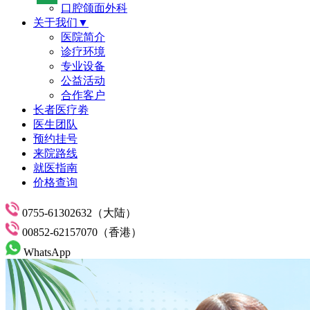
口腔颌面外科
关于我们▼
医院简介
诊疗环境
专业设备
公益活动
合作客户
长者医疗劵
医生团队
预约挂号
来院路线
就医指南
价格查询
0755-61302632（大陆）
00852-62157070（香港）
WhatsApp