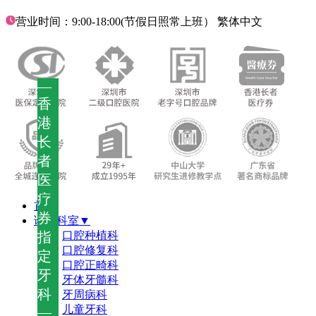
营业时间：9:00-18:00(节假日照常上班）
繁体中文
—
香
港
长
者
医
疗
首页
券
诊疗科室▼
指
口腔种植科
口腔修复科
定
口腔正畸科
牙
牙体牙髓科
科
牙周病科
儿童牙科
—