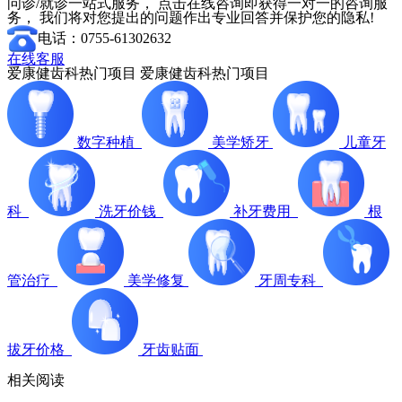
问诊/就诊一站式服务， 点击在线咨询即获得一对一的咨询服
务， 我们将对您提出的问题作出专业回答并保护您的隐私!
电话：0755-61302632
在线客服
爱康健齿科热门项目
爱康健齿科热门项目
数字种植
美学矫牙
儿童牙
科
洗牙价钱
补牙费用
根
管治疗
美学修复
牙周专科
拔牙价格
牙齿贴面
相关阅读