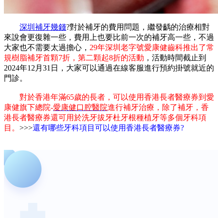
深圳補牙幾錢
?對於補牙的費用問題，繼發齲的治療相對
來說會更復雜一些，費用上也要比前一次的補牙高一些，不過
大家也不需要太過擔心，
29年深圳老字號愛康健齒科推出了常
規樹脂補牙首顆7折，第二顆起8折的活動
，活動時間截止到
2024年12月31日，大家可以通過在線客服進行預約掛號就近的
門診。
對於香港年滿65歲的長者，可以使用香港長者醫療券到愛
康健旗下總院-
愛康健口腔醫院
進行補牙治療，除了補牙，香
港長者醫療券還可用於洗牙拔牙杜牙根種植牙等多個牙科項
目。
>>>
還有哪些牙科項目可以使用香港長者醫療券?