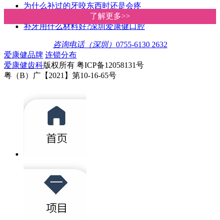
为什么补过的牙咬东西时还是会疼
蛀牙治疗方法有哪些?深圳爱康健口
了解更多>>
了解更多>>
补牙用什么材料好?深圳爱康健口腔
咨询电话（深圳）
0755-6130 2632
爱康健品牌
连锁分布
爱康健齿科
版权所有 粤ICP备12058131号
粤（B）广【2021】第10-16-65号