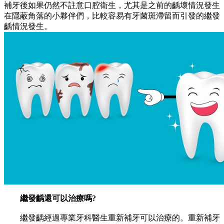
補牙後如果仍然不註意口腔衛生，尤其是之前的齲壞情況發生
在隱蔽角落的小夥伴們，比較容易有牙菌斑滯留而引發的繼發
齲情況發生。
繼發齲還可以治療嗎?
繼發齲經過專業牙科醫生重新補牙可以治療的。重新補牙