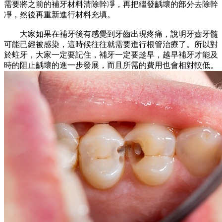
需要將之前的補牙材料清除幹凈，再把繼發齲壞的部分去除幹
凈，然後再重新進行材料充填。
大家如果在補牙後有感覺到牙齒出現疼痛，說明牙齒牙髓
可能已經被感染，這時候往往就需要進行根管治療了。所以對
於蛀牙，大家一定要記住，補牙一定要趁早，越早補牙才能及
時的阻止齲壞的進一步發展，而且所需的費用也會相對較低。