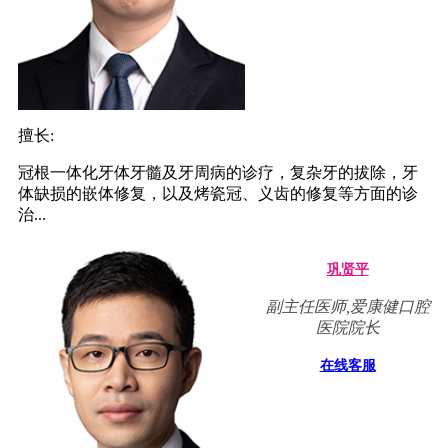
擅长:
冠根一体化牙体牙髓及牙周病的诊疗，复杂牙的拔除，牙
体缺损的嵌体修复，以及烤瓷冠、义齿的修复等方面的诊
治...
巩贤平
副主任医师,爱康健口腔
医院院长
在线客服