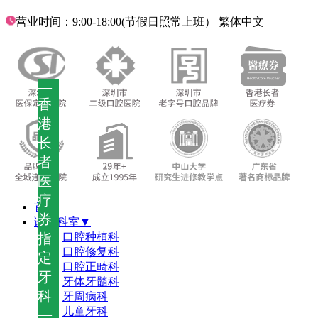
营业时间：9:00-18:00(节假日照常上班）
繁体中文
—
香
港
长
者
医
疗
首页
券
诊疗科室▼
指
口腔种植科
口腔修复科
定
口腔正畸科
牙
牙体牙髓科
科
牙周病科
儿童牙科
—