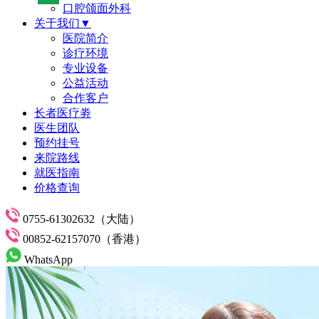
口腔颌面外科
关于我们▼
医院简介
诊疗环境
专业设备
公益活动
合作客户
长者医疗劵
医生团队
预约挂号
来院路线
就医指南
价格查询
0755-61302632（大陆）
00852-62157070（香港）
WhatsApp