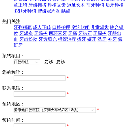
童正畸
牙齿拥挤
种植义齿
冠延长术
前牙种植
后牙种植
多颗牙种植
智齿冠周炎
龋齿
热门关注
牙列稀疏
成人正畸
口腔护理
窝沟封闭
儿童龋齿
咬合错
位
牙龈炎
牙髓炎
四环素牙
牙痛
牙结石
牙周炎
牙龈出
血
牙齿松动
牙齿填充
根管治疗
拔牙
镶牙
洗牙
补牙
氟
斑牙
预约项目：
新诊
复诊
您的称呼：
*
联系电话：
*
预约地区：
*
预约时间：
*