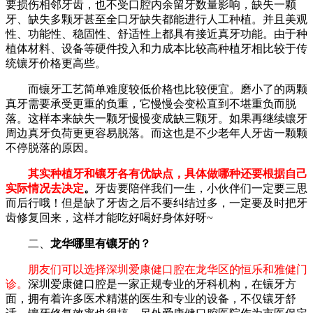
要损伤相邻牙齿，也不受口腔内余留牙数量影响，缺失一颗
牙、缺失多颗牙甚至全口牙缺失都能进行人工种植。并且美观
性、功能性、稳固性、舒适性上都具有接近真牙功能。由于种
植体材料、设备等硬件投入和力成本比较高种植牙相比较于传
统镶牙价格更高些。
而镶牙工艺简单难度较低价格也比较便宜。磨小了的两颗
真牙需要承受更重的负重，它慢慢会变松直到不堪重负而脱
落。这样本来缺失一颗牙慢慢变成缺三颗牙。如果再继续镶牙
周边真牙负荷更更容易脱落。而这也是不少老年人牙齿一颗颗
不停脱落的原因。
其实种植牙和镶牙各有优缺点，具体做哪种还要根据自己
实际情况去决定
。
牙齿要陪伴我们一生，小伙伴们一定要三思
而后行哦！但是缺了牙齿之后不要纠结过多，一定要及时把牙
齿修复回来，这样才能吃好喝好身体好呀~
二、
龙华哪里有镶牙的？
朋友们可以选择深圳爱康健口腔在龙华区的恒乐和雅健门
诊。
深圳爱康健口腔是一家正规专业的牙科机构，在镶牙方
面，拥有着许多医术精湛的医生和专业的设备，不仅镶牙舒