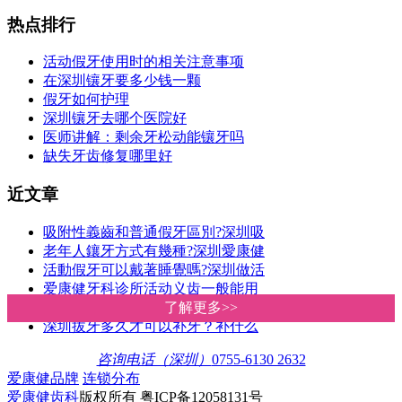
热点排行
活动假牙使用时的相关注意事项
在深圳镶牙要多少钱一颗
假牙如何护理
深圳镶牙去哪个医院好
医师讲解：剩余牙松动能镶牙吗
缺失牙齿修复哪里好
近文章
吸附性義齒和普通假牙區別?深圳吸
老年人鑲牙方式有幾種?深圳愛康健
活動假牙可以戴著睡覺嗎?深圳做活
爱康健牙科诊所活动义齿一般能用
镶牙一定要磨两边的牙吗？深圳镶
了解更多>>
了解更多>>
深圳拔牙多久才可以补牙？补什么
咨询电话（深圳）
0755-6130 2632
爱康健品牌
连锁分布
爱康健齿科
版权所有 粤ICP备12058131号