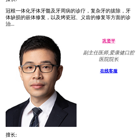
冠根一体化牙体牙髓及牙周病的诊疗，复杂牙的拔除，牙
体缺损的嵌体修复，以及烤瓷冠、义齿的修复等方面的诊
治...
巩贤平
副主任医师,爱康健口腔
医院院长
在线客服
擅长: