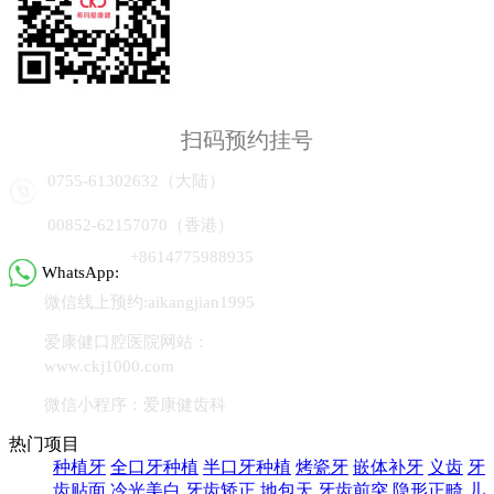
扫码预约挂号
0755-61302632（大陆）
00852-62157070（香港）
+8614775988935
WhatsApp:
微信线上预约:aikangjian1995
爱康健口腔医院网站：
www.ckj1000.com
微信小程序：爱康健齿科
热门项目
种植牙
全口牙种植
半口牙种植
烤瓷牙
嵌体补牙
义齿
牙
齿贴面
冷光美白
牙齿矫正
地包天
牙齿前突
隐形正畸
儿