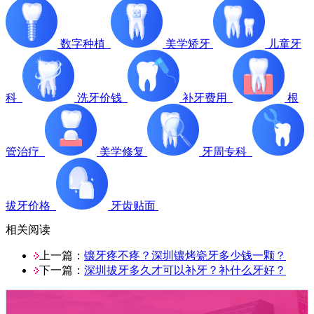
数字种植
美学矫牙
儿童牙
科
洗牙价钱
补牙费用
根
管治疗
美学修复
牙周专科
拔牙价格
牙齿贴面
相关阅读
上一篇：
镶牙疼不疼？深圳镶烤瓷牙多少钱一颗？
下一篇：
深圳拔牙多久才可以补牙？补什么牙好？