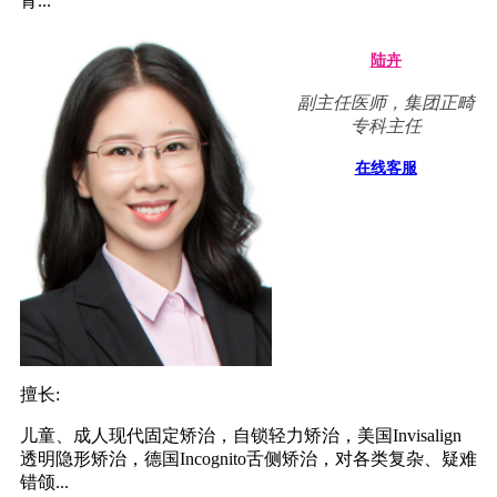
青...
陆卉
副主任医师，集团正畸
专科主任
在线客服
擅长:
儿童、成人现代固定矫治，自锁轻力矫治，美国Invisalign
透明隐形矫治，德国Incognito舌侧矫治，对各类复杂、疑难
错颌...