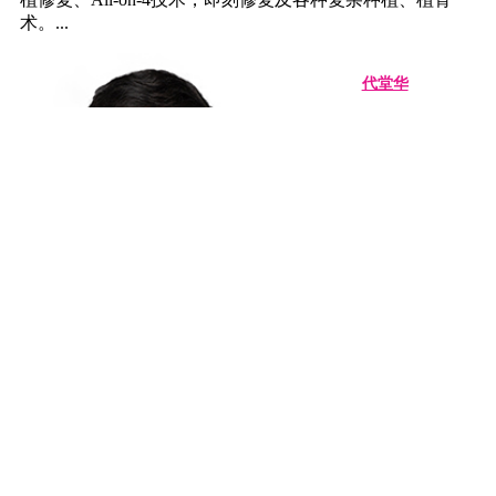
术。...
代堂华
VIP种植中心副主任
在线客服
擅长:
微创植牙、即刻种植和种植美容修复，即刻修复及各种复
杂种植、植骨术。...