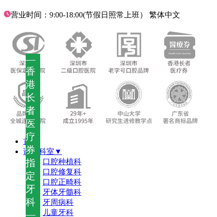
营业时间：9:00-18:00(节假日照常上班）
繁体中文
—
香
港
长
者
医
疗
首页
券
诊疗科室▼
指
口腔种植科
口腔修复科
定
口腔正畸科
牙
牙体牙髓科
科
牙周病科
儿童牙科
—