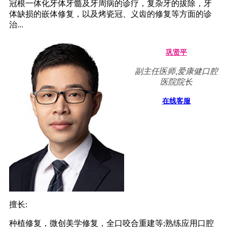
冠根一体化牙体牙髓及牙周病的诊疗，复杂牙的拔除，牙
体缺损的嵌体修复，以及烤瓷冠、义齿的修复等方面的诊
治...
巩贤平
副主任医师,爱康健口腔
医院院长
在线客服
擅长:
种植修复，微创美学修复，全口咬合重建等;熟练应用口腔