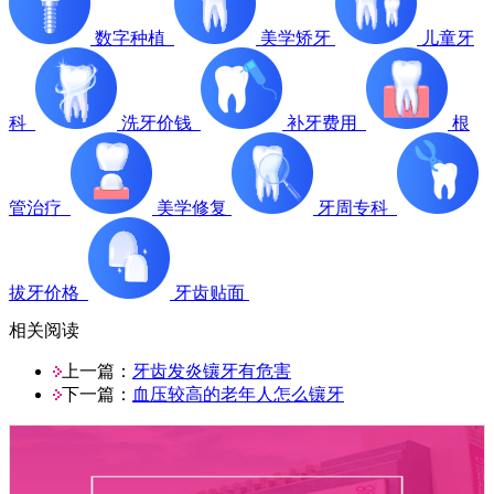
数字种植
美学矫牙
儿童牙
科
洗牙价钱
补牙费用
根
管治疗
美学修复
牙周专科
拔牙价格
牙齿贴面
相关阅读
上一篇：
牙齿发炎镶牙有危害
下一篇：
血压较高的老年人怎么镶牙