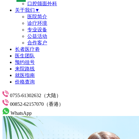
口腔颌面外科
关于我们▼
医院简介
诊疗环境
专业设备
公益活动
合作客户
长者医疗劵
医生团队
预约挂号
来院路线
就医指南
价格查询
0755-61302632（大陆）
00852-62157070（香港）
WhatsApp