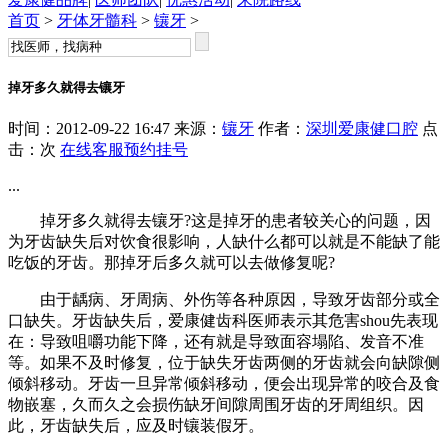
首页
>
牙体牙髓科
>
镶牙
>
掉牙多久就得去镶牙
时间：2012-09-22 16:47 来源：
镶牙
作者：
深圳爱康健口腔
点
击：
次
在线客服
预约挂号
...
掉牙多久就得去镶牙?这是掉牙的患者较关心的问题，因
为牙齿缺失后对饮食很影响，人缺什么都可以就是不能缺了能
吃饭的牙齿。那掉牙后多久就可以去做修复呢?
由于龋病、牙周病、外伤等各种原因，导致牙齿部分或全
口缺失。牙齿缺失后，爱康健齿科医师表示其危害shou先表现
在：导致咀嚼功能下降，还有就是导致面容塌陷、发音不准
等。如果不及时修复，位于缺失牙齿两侧的牙齿就会向缺隙侧
倾斜移动。牙齿一旦异常倾斜移动，便会出现异常的咬合及食
物嵌塞，久而久之会损伤缺牙间隙周围牙齿的牙周组织。因
此，牙齿缺失后，应及时镶装假牙。