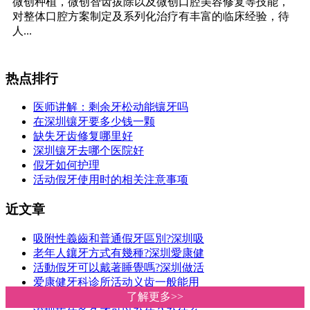
微创种植，微创智齿拔除以及微创口腔美容修复等技能，
对整体口腔方案制定及系列化治疗有丰富的临床经验，待
人...
热点排行
医师讲解：剩余牙松动能镶牙吗
在深圳镶牙要多少钱一颗
缺失牙齿修复哪里好
深圳镶牙去哪个医院好
假牙如何护理
活动假牙使用时的相关注意事项
近文章
吸附性義齒和普通假牙區別?深圳吸
老年人鑲牙方式有幾種?深圳愛康健
活動假牙可以戴著睡覺嗎?深圳做活
爱康健牙科诊所活动义齿一般能用
镶牙一定要磨两边的牙吗？深圳镶
了解更多>>
了解更多>>