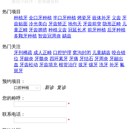
微信小程序：爱康健齿科
热门项目
种植牙
全口牙种植
半口牙种植
烤瓷牙
嵌体补牙
义齿
牙
齿贴面
冷光美白
牙齿矫正
地包天
牙齿前突
隐形正畸
儿
童正畸
牙齿拥挤
种植义齿
冠延长术
前牙种植
后牙种植
多颗牙种植
智齿冠周炎
龋齿
热门关注
牙列稀疏
成人正畸
口腔护理
窝沟封闭
儿童龋齿
咬合错
位
牙龈炎
牙髓炎
四环素牙
牙痛
牙结石
牙周炎
牙龈出
血
牙齿松动
牙齿填充
根管治疗
拔牙
镶牙
洗牙
补牙
氟
斑牙
预约项目：
新诊
复诊
您的称呼：
*
联系电话：
*