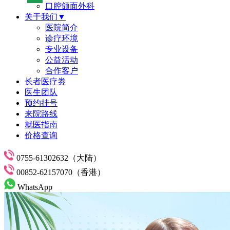
口腔颌面外科
关于我们▼
医院简介
诊疗环境
专业设备
公益活动
合作客户
长者医疗劵
医生团队
预约挂号
来院路线
就医指南
价格查询
0755-61302632（大陆）
00852-62157070（香港）
WhatsApp