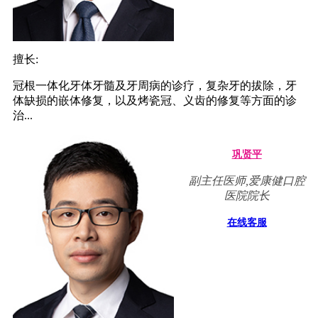
擅长:
冠根一体化牙体牙髓及牙周病的诊疗，复杂牙的拔除，牙
体缺损的嵌体修复，以及烤瓷冠、义齿的修复等方面的诊
治...
巩贤平
副主任医师,爱康健口腔
医院院长
在线客服