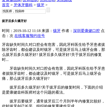
首页
>
牙体牙髓科
>
镶牙
>
拔牙后多久镶牙好
时间：2019-10-12 11:18 来源：
镶牙
作者：
深圳爱康健口腔
点
击：
次
在线客服
预约挂号
牙齿缺失时间久对口腔会有危害，因此牙科医生给予牙患者拔
除牙齿时，都会建议及时镶牙，可是拔牙后马上镶牙会痛，那
么拔牙后多久镶牙好? 拔牙后多久镶牙好?关于拔牙后的修复
时...
牙齿缺失时间久对口腔会有危害，因此牙科医生给予牙患
者拔除牙齿时，都会建议及时镶牙，可是拔牙后马上镶牙会
痛，那么拔牙后多久镶牙好?
拔牙后多久镶牙好?关于拔牙后的修复时间，下面的介绍
是爱康健齿科医师对这个问题的看法。
拔牙后要镶牙，通常拔牙后三个月到半年内修复比较好，
此时拔牙创已长平、组织的修复重建也完成。