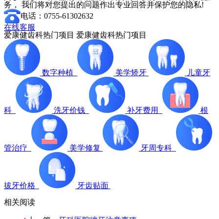
务， 我们将对您提出的问题作出专业回答并保护您的隐私!
电话：0755-61302632
在线客服
爱康健齿科热门项目
爱康健齿科热门项目
数字种植
美学矫牙
儿童牙
科
洗牙价钱
补牙费用
根
管治疗
美学修复
牙周专科
拔牙价格
牙齿贴面
相关阅读