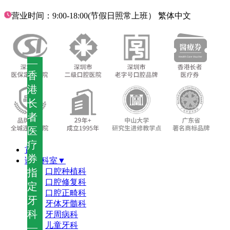
营业时间：9:00-18:00(节假日照常上班）
繁体中文
—
香
港
长
者
医
疗
首页
券
诊疗科室▼
指
口腔种植科
口腔修复科
定
口腔正畸科
牙
牙体牙髓科
科
牙周病科
儿童牙科
—