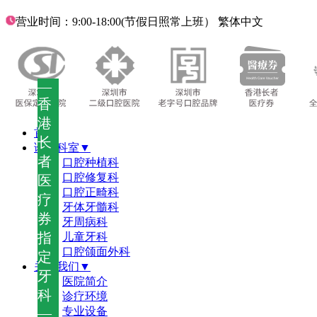
营业时间：9:00-18:00(节假日照常上班）
繁体中文
—
香
港
首页
长
诊疗科室▼
者
口腔种植科
口腔修复科
医
口腔正畸科
疗
牙体牙髓科
券
牙周病科
指
儿童牙科
口腔颌面外科
定
关于我们▼
牙
医院简介
科
诊疗环境
—
专业设备