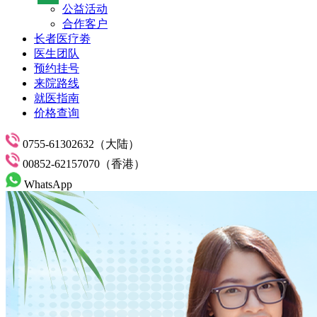
公益活动
合作客户
长者医疗劵
医生团队
预约挂号
来院路线
就医指南
价格查询
0755-61302632（大陆）
00852-62157070（香港）
WhatsApp