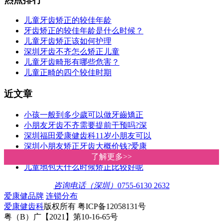
儿童牙齿矫正的较佳年龄
牙齿矫正的较佳年龄是什么时候？
儿童牙齿矫正该如何护理
深圳牙齿不齐怎么矫正儿童
儿童牙齿畸形有哪些危害？
儿童正畸的四个较佳时期
近文章
小孩一般到多少歲可以做牙齒矯正
小朋友牙齿不齐需要提前干预吗?深
深圳福田爱康健齿科11岁小朋友可以
深圳小朋友矫正牙齿大概价钱?爱康
如何干预和纠正孩子错颌畸形？深
了解更多>>
了解更多>>
儿童地包天什么时候矫正比较好呢
咨询电话（深圳）
0755-6130 2632
爱康健品牌
连锁分布
爱康健齿科
版权所有 粤ICP备12058131号
粤（B）广【2021】第10-16-65号