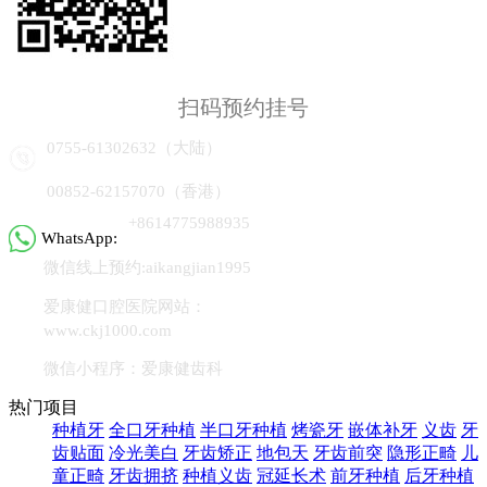
扫码预约挂号
0755-61302632（大陆）
00852-62157070（香港）
+8614775988935
WhatsApp:
微信线上预约:aikangjian1995
爱康健口腔医院网站：
www.ckj1000.com
微信小程序：爱康健齿科
热门项目
种植牙
全口牙种植
半口牙种植
烤瓷牙
嵌体补牙
义齿
牙
齿贴面
冷光美白
牙齿矫正
地包天
牙齿前突
隐形正畸
儿
童正畸
牙齿拥挤
种植义齿
冠延长术
前牙种植
后牙种植