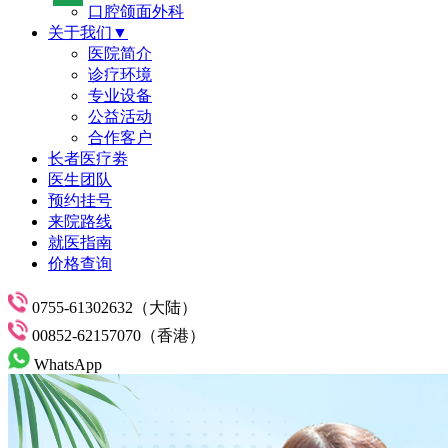
口腔颌面外科
关于我们▼
医院简介
诊疗环境
专业设备
公益活动
合作客户
长者医疗劵
医生团队
预约挂号
来院路线
就医指南
价格查询
0755-61302632（大陆）
00852-62157070（香港）
WhatsApp