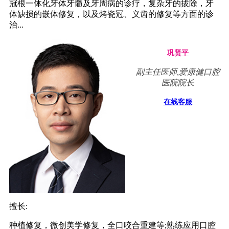
冠根一体化牙体牙髓及牙周病的诊疗，复杂牙的拔除，牙
体缺损的嵌体修复，以及烤瓷冠、义齿的修复等方面的诊
治...
巩贤平
副主任医师,爱康健口腔
医院院长
在线客服
擅长:
种植修复，微创美学修复，全口咬合重建等;熟练应用口腔