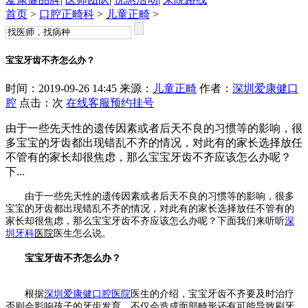
首页
>
口腔正畸科
>
儿童正畸
>
宝宝牙齿不齐怎么办？
时间：2019-09-26 14:45 来源：
儿童正畸
作者：
深圳爱康健口
腔
点击：
次
在线客服
预约挂号
由于一些先天性的遗传因素或者后天不良的习惯等的影响，很
多宝宝的牙齿都出现错乱不齐的情况，对此有的家长选择放任
不管有的家长却很焦虑，那么宝宝牙齿不齐应该怎么办呢？
下...
由于一些先天性的遗传因素或者后天不良的习惯等的影响，很多
宝宝的牙齿都出现错乱不齐的情况，对此有的家长选择放任不管有的
家长却很焦虑，那么宝宝牙齿不齐应该怎么办呢？下面我们来听听
深
圳牙科
医院
医生怎么说。
宝宝牙齿不齐怎么办？
根据
深圳爱康健口腔医院
医生的介绍，宝宝牙齿不齐要及时治疗
否则会影响孩子的牙齿发育，不仅会造成面部畸形还有可能导致刷牙