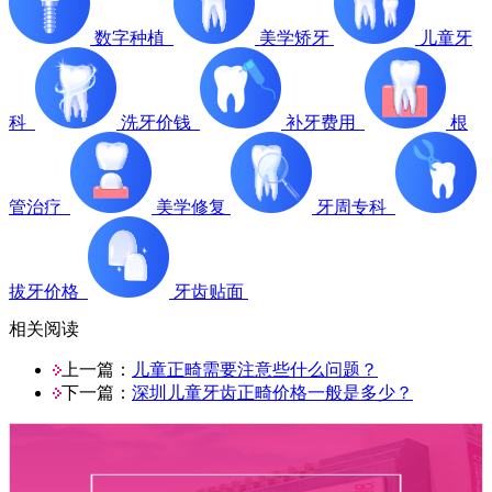
数字种植
美学矫牙
儿童牙
科
洗牙价钱
补牙费用
根
管治疗
美学修复
牙周专科
拔牙价格
牙齿贴面
相关阅读
上一篇：
儿童正畸需要注意些什么问题？
下一篇：
深圳儿童牙齿正畸价格一般是多少？