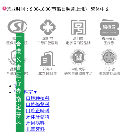
营业时间：9:00-18:00(节假日照常上班）
繁体中文
—
香
港
长
者
医
疗
首页
券
诊疗科室▼
指
口腔种植科
口腔修复科
定
口腔正畸科
牙
牙体牙髓科
科
牙周病科
儿童牙科
—