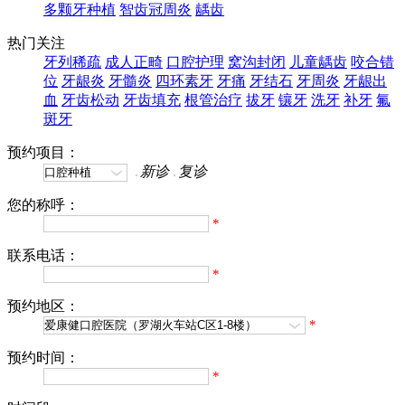
多颗牙种植
智齿冠周炎
龋齿
热门关注
牙列稀疏
成人正畸
口腔护理
窝沟封闭
儿童龋齿
咬合错
位
牙龈炎
牙髓炎
四环素牙
牙痛
牙结石
牙周炎
牙龈出
血
牙齿松动
牙齿填充
根管治疗
拔牙
镶牙
洗牙
补牙
氟
斑牙
预约项目：
新诊
复诊
您的称呼：
*
联系电话：
*
预约地区：
*
预约时间：
*