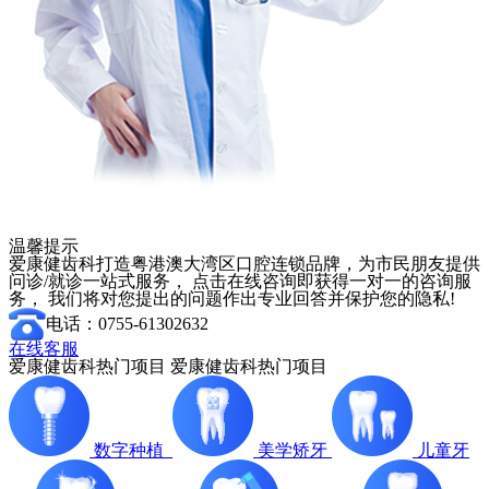
温馨提示
爱康健齿科打造粤港澳大湾区口腔连锁品牌，为市民朋友提供
问诊/就诊一站式服务， 点击在线咨询即获得一对一的咨询服
务， 我们将对您提出的问题作出专业回答并保护您的隐私!
电话：0755-61302632
在线客服
爱康健齿科热门项目
爱康健齿科热门项目
数字种植
美学矫牙
儿童牙