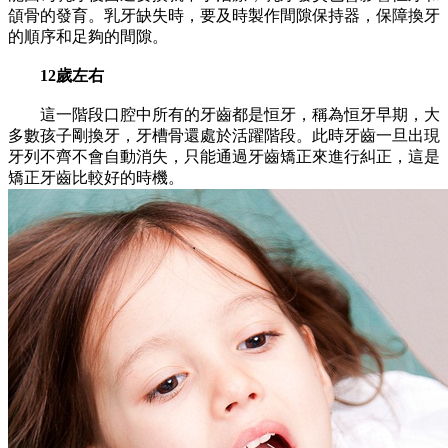
頜骨的發育。乳牙缺失時，要及時製作間隙保持器，保障換牙
的順序和足夠的間隙。
12歲左右
這一階段口腔中所有的牙齒都是恒牙，稱為恒牙早期，大
多數孩子剛換牙，牙槽骨還處於活躍階段。此時牙齒一旦出現
牙列不齊不會自動消失，只能通過牙齒矯正來進行糾正，這是
矯正牙齒比較好的時機。