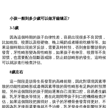
小孩一般到多少歲可以做牙齒矯正?
3-5歲
因為這個時期的孩子自律性差，容易出現很多不良習慣，
比如吮指、咬唇以及咬硬物、晚上喝奶或者睡前吃糖等等。如
果這個時期出現前牙反頜，需要及時幹預，否則會影響頜骨的
發育，牙性畸形變為骨性畸形，如果孩子有伸舌、咬唇等不良
習慣，也需要配合阻斷器戒除，防止錯頜畸形的發生。這時候
可以就診進行檢查評估。
8歲左右
這一階段是頜骨生長發育的高峰前期，因此對環境因素導
致的功能性錯畸形或遺傳因素導致的骨性畸形有足夠的幹預潛
能。另外這個階段的孩子開始逐漸自己清潔口腔，容易產生齲
齒、乳牙牙髓炎等情況，應在此期間帶孩子到口腔機構檢查評
估，如果這個階段把握得好，孩子的牙槽骨會發育得更好。不
能因為乳牙後面還要換就不予治療，乳牙發炎也會影響恒牙和