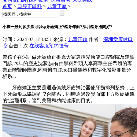
首页
>
口腔正畸科
>
儿童正畸
>
小孩一般到多少歲可以做牙齒矯正?箍牙年齡?深圳箍牙邊間好?
时间：2024-07-12 13:51 来源：
儿童正畸
作者：
深圳爱康健口
腔
点击：
次
在线客服
预约挂号
帶孩子在深圳做牙齒矯正推薦大家選擇愛康健口腔醫院及連鎖
門診,29年的歷史沈澱,擁有由學科帶頭人李高華主任帶領的專
業正畸醫師團隊,同時擁有iTero口掃儀器和數字化投影測量分
析系...
牙齒矯正主要是通過佩戴牙齒矯治器使牙齒排列整齊，上
下牙齒形成協調的咬合關系，同時通過改變面部下方軟硬組織
的協調關系，達到美觀和功能健康的目的。