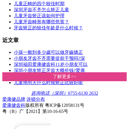
儿童正畸的四个较佳时期
深圳牙齿不齐怎么矫正儿童
儿童牙齿矫正该如何护理
儿童牙齿畸形有哪些危害？
牙齿矫正的较佳年龄是什么时候？
近文章
小孩一般到多少歲可以做牙齒矯正
小朋友牙齿不齐需要提前干预吗?深
深圳福田爱康健齿科11岁小朋友可以
深圳小朋友矫正牙齿大概价钱?爱康
如何干预和纠正孩子错颌畸形？深
了解更多>>
了解更多>>
儿童地包天什么时候矫正比较好呢
咨询电话（深圳）
0755-6130 2632
爱康健品牌
连锁分布
爱康健齿科
版权所有 粤ICP备12058131号
粤（B）广【2021】第10-16-65号