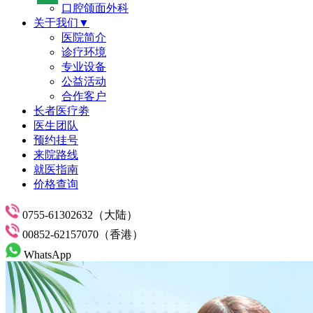
口腔颌面外科
关于我们▼
医院简介
诊疗环境
专业设备
公益活动
合作客户
长者医疗劵
医生团队
预约挂号
来院路线
就医指南
价格查询
0755-61302632（大陆）
00852-62157070（香港）
WhatsApp