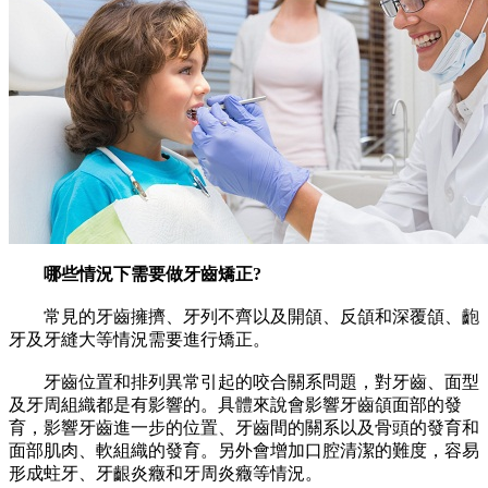
哪些情況下需要做牙齒矯正?
常見的牙齒擁擠、牙列不齊以及開頜、反頜和深覆頜、齙
牙及牙縫大等情況需要進行矯正。
牙齒位置和排列異常引起的咬合關系問題，對牙齒、面型
及牙周組織都是有影響的。具體來說會影響牙齒頜面部的發
育，影響牙齒進一步的位置、牙齒間的關系以及骨頭的發育和
面部肌肉、軟組織的發育。另外會增加口腔清潔的難度，容易
形成蛀牙、牙齦炎癥和牙周炎癥等情況。