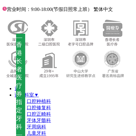
营业时间：9:00-18:00(节假日照常上班）
繁体中文
—
香
港
长
者
医
疗
首页
券
诊疗科室▼
指
口腔种植科
口腔修复科
定
口腔正畸科
牙
牙体牙髓科
科
牙周病科
儿童牙科
—