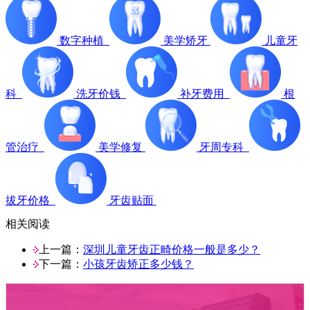
数字种植
美学矫牙
儿童牙
科
洗牙价钱
补牙费用
根
管治疗
美学修复
牙周专科
拔牙价格
牙齿贴面
相关阅读
上一篇：
深圳儿童牙齿正畸价格一般是多少？
下一篇：
小孩牙齿矫正多少钱？