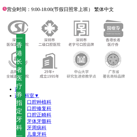
营业时间：9:00-18:00(节假日照常上班）
繁体中文
—
香
港
长
者
医
疗
首页
券
诊疗科室▼
指
口腔种植科
口腔修复科
定
口腔正畸科
牙
牙体牙髓科
科
牙周病科
儿童牙科
—