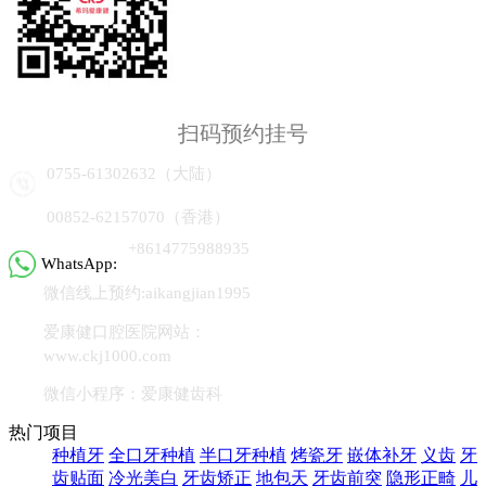
扫码预约挂号
0755-61302632（大陆）
00852-62157070（香港）
+8614775988935
WhatsApp:
微信线上预约:aikangjian1995
爱康健口腔医院网站：
www.ckj1000.com
微信小程序：爱康健齿科
热门项目
种植牙
全口牙种植
半口牙种植
烤瓷牙
嵌体补牙
义齿
牙
齿贴面
冷光美白
牙齿矫正
地包天
牙齿前突
隐形正畸
儿