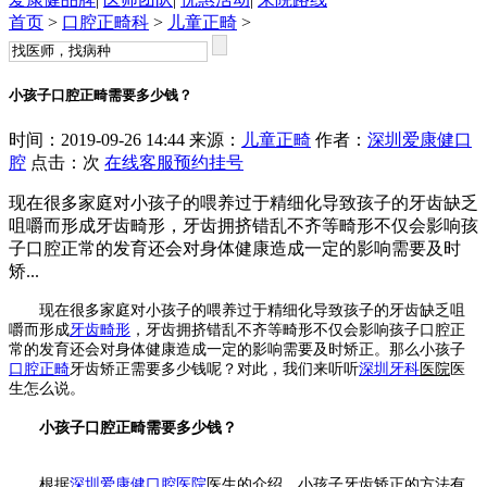
首页
>
口腔正畸科
>
儿童正畸
>
小孩子口腔正畸需要多少钱？
时间：2019-09-26 14:44 来源：
儿童正畸
作者：
深圳爱康健口
腔
点击：
次
在线客服
预约挂号
现在很多家庭对小孩子的喂养过于精细化导致孩子的牙齿缺乏
咀嚼而形成牙齿畸形，牙齿拥挤错乱不齐等畸形不仅会影响孩
子口腔正常的发育还会对身体健康造成一定的影响需要及时
矫...
现在很多家庭对小孩子的喂养过于精细化导致孩子的牙齿缺乏咀
嚼而形成
牙齿畸形
，牙齿拥挤错乱不齐等畸形不仅会影响孩子口腔正
常的发育还会对身体健康造成一定的影响需要及时矫正。那么小孩子
口腔正畸
牙齿矫正需要多少钱呢？对此，我们来听听
深圳牙科
医院
医
生怎么说。
小孩子口腔正畸需要多少钱？
根据
深圳爱康健口腔医院
医生的介绍，小孩子牙齿矫正的方法有