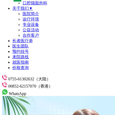
口腔颌面外科
关于我们▼
医院简介
诊疗环境
专业设备
公益活动
合作客户
长者医疗劵
医生团队
预约挂号
来院路线
就医指南
价格查询
0755-61302632（大陆）
00852-62157070（香港）
WhatsApp