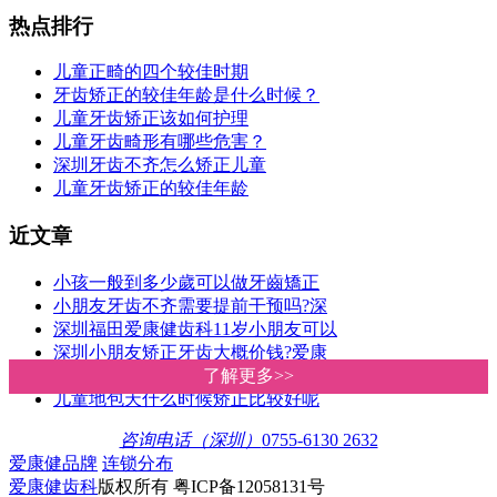
热点排行
儿童正畸的四个较佳时期
牙齿矫正的较佳年龄是什么时候？
儿童牙齿矫正该如何护理
儿童牙齿畸形有哪些危害？
深圳牙齿不齐怎么矫正儿童
儿童牙齿矫正的较佳年龄
近文章
小孩一般到多少歲可以做牙齒矯正
小朋友牙齿不齐需要提前干预吗?深
深圳福田爱康健齿科11岁小朋友可以
深圳小朋友矫正牙齿大概价钱?爱康
如何干预和纠正孩子错颌畸形？深
了解更多>>
了解更多>>
儿童地包天什么时候矫正比较好呢
咨询电话（深圳）
0755-6130 2632
爱康健品牌
连锁分布
爱康健齿科
版权所有 粤ICP备12058131号