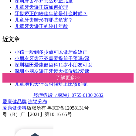
深圳牙齿不齐怎么矫正儿童
儿童牙齿矫正该如何护理
牙齿矫正的较佳年龄是什么时候？
儿童牙齿畸形有哪些危害？
儿童牙齿矫正的较佳年龄
近文章
小孩一般到多少歲可以做牙齒矯正
小朋友牙齿不齐需要提前干预吗?深
深圳福田爱康健齿科11岁小朋友可以
深圳小朋友矫正牙齿大概价钱?爱康
如何干预和纠正孩子错颌畸形？深
了解更多>>
了解更多>>
儿童地包天什么时候矫正比较好呢
咨询电话（深圳）
0755-6130 2632
爱康健品牌
连锁分布
爱康健齿科
版权所有 粤ICP备12058131号
粤（B）广【2021】第10-16-65号