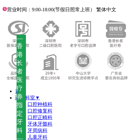
营业时间：9:00-18:00(节假日照常上班）
繁体中文
—
香
港
长
者
医
疗
首页
券
诊疗科室▼
指
口腔种植科
口腔修复科
定
口腔正畸科
牙
牙体牙髓科
科
牙周病科
儿童牙科
—