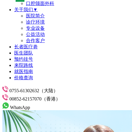
口腔颌面外科
关于我们▼
医院简介
诊疗环境
专业设备
公益活动
合作客户
长者医疗劵
医生团队
预约挂号
来院路线
就医指南
价格查询
0755-61302632（大陆）
00852-62157070（香港）
WhatsApp