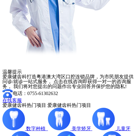
温馨提示
爱康健齿科打造粤港澳大湾区口腔连锁品牌，为市民朋友提供
问诊/就诊一站式服务， 点击在线咨询即获得一对一的咨询服
务， 我们将对您提出的问题作出专业回答并保护您的隐私!
电话：0755-61302632
在线客服
爱康健齿科热门项目
爱康健齿科热门项目
数字种植
美学矫牙
儿童牙