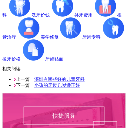
科
洗牙价钱
补牙费用
根
管治疗
美学修复
牙周专科
拔牙价格
牙齿贴面
相关阅读
上一篇：
深圳有哪些好的儿童牙科
下一篇：
小孩的牙齿几岁矫正好
快捷服务