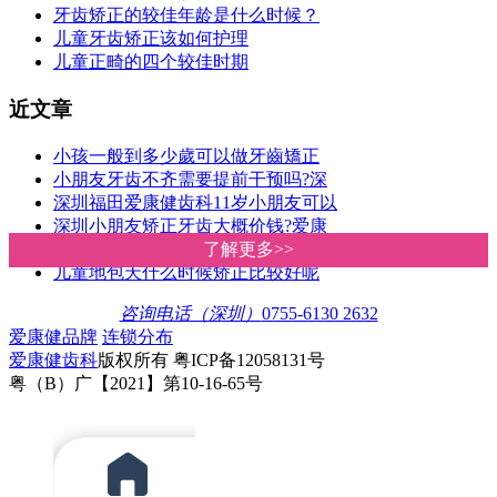
牙齿矫正的较佳年龄是什么时候？
儿童牙齿矫正该如何护理
儿童正畸的四个较佳时期
近文章
小孩一般到多少歲可以做牙齒矯正
小朋友牙齿不齐需要提前干预吗?深
深圳福田爱康健齿科11岁小朋友可以
深圳小朋友矫正牙齿大概价钱?爱康
如何干预和纠正孩子错颌畸形？深
了解更多>>
了解更多>>
儿童地包天什么时候矫正比较好呢
咨询电话（深圳）
0755-6130 2632
爱康健品牌
连锁分布
爱康健齿科
版权所有 粤ICP备12058131号
粤（B）广【2021】第10-16-65号