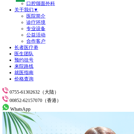
口腔颌面外科
关于我们▼
医院简介
诊疗环境
专业设备
公益活动
合作客户
长者医疗劵
医生团队
预约挂号
来院路线
就医指南
价格查询
0755-61302632（大陆）
00852-62157070（香港）
WhatsApp