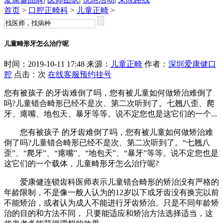
首页
>
口腔正畸科
>
儿童正畸
>
儿童畸形牙怎么治疗呢
时间：2019-10-11 17:48 来源：
儿童正畸
作者：
深圳爱康健口
腔
点击：
次
在线客服
预约挂号
您有被孩子 的牙齿难倒了吗，您有被儿童如何做矫治难倒了
吗?儿童错合畸形已经不是次、第二次听到了。七翘八歪、爬
牙、瘪嘴、地包天、暴牙等等。说不定您也是这它们的一个...
您有被孩子 的牙齿难倒了吗，您有被儿童如何做矫治难
倒了吗?儿童错合畸形已经不是次、第二次听到了。“七翘八
歪”、“爬牙”、“瘪嘴”、“地包天”、“暴牙”等等。说不定您也是
这它们的一个载体，儿童畸形牙怎么治疗呢?
爱康健连锁齿科医师表示儿童错合畸形的矫治没有严格的
年龄限制，不是像一般人认为的12岁以下或牙齿没有换完以前
不能矫治，或者认为成人不能进行牙齿矫治。只是不同年龄矫
治的目的和方法不同， 只要能适应和矫治方法选择适当，这