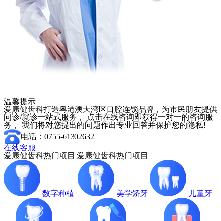
温馨提示
爱康健齿科打造粤港澳大湾区口腔连锁品牌，为市民朋友提供
问诊/就诊一站式服务， 点击在线咨询即获得一对一的咨询服
务， 我们将对您提出的问题作出专业回答并保护您的隐私!
电话：0755-61302632
在线客服
爱康健齿科热门项目
爱康健齿科热门项目
数字种植
美学矫牙
儿童牙