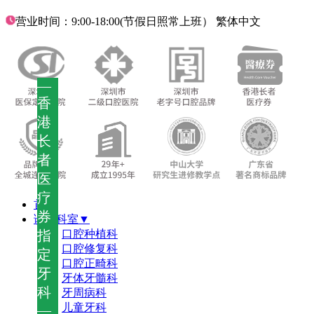
营业时间：9:00-18:00(节假日照常上班）
繁体中文
—
香
港
长
者
医
疗
首页
券
诊疗科室▼
指
口腔种植科
口腔修复科
定
口腔正畸科
牙
牙体牙髓科
科
牙周病科
儿童牙科
—