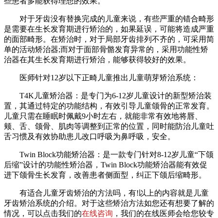
些患者多能获得理想的效果。
对于牙齿没有替换完成的儿童来说，有些严重的错合畸形
是需要在生长发育期进行矫治的，如果延误，可能将造成严重
的面部畸形。在矫治时，对于局部牙齿排列不齐的，可采用简
单的活动矫治器;而对于面部骨骼发育异常的，采用功能性矫
治器在其生长发育期进行矫治，能够获得较好的效果。
医师针对12岁以下正畸儿童推出儿童萌芽矫治系统：
T4K儿童矫治器：是专门为6-12岁儿童设计的新型矫治装
置，其通过特定的功能结构，有效引导儿童颌骨的正常发育。
儿童只需在睡眠时佩戴9小时左右，就能非常有效地将唇、
颊、舌、颌骨、肌肉等调整到正常的位置，同时能防治儿童吐
舌习惯及有效协助患儿改口呼吸为鼻呼吸，安全。
Twin Block功能矫治器：是一款专门针对8-12岁儿童“下颌
后缩”设计的功能性矫治器，Twin Block功能矫治器能有效促
进下颌骨生长发育，改善患者侧面型，纠正下颌后缩畸形。
有适合儿童牙齿矫治的方法吗，有!以上的内容就是儿童
牙齿矫治系统的介绍。对于这些矫治方法如您还有想要了解的
情况，可以点击我们的
在线咨询
，我们的在线医师会给您较专