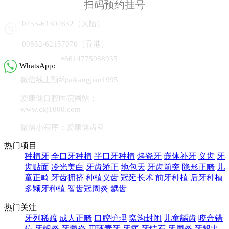
扫码预约挂号
0755-61302632（大陆）
00852-62157070（香港）
+8614775988935
WhatsApp:
微信线上预约:aikangjian1995
爱康健口腔医院网站：
www.ckj1000.com
微信小程序：爱康健齿科
热门项目
种植牙
全口牙种植
半口牙种植
烤瓷牙
嵌体补牙
义齿
牙
齿贴面
冷光美白
牙齿矫正
地包天
牙齿前突
隐形正畸
儿
童正畸
牙齿拥挤
种植义齿
冠延长术
前牙种植
后牙种植
多颗牙种植
智齿冠周炎
龋齿
热门关注
牙列稀疏
成人正畸
口腔护理
窝沟封闭
儿童龋齿
咬合错
位
牙龈炎
牙髓炎
四环素牙
牙痛
牙结石
牙周炎
牙龈出