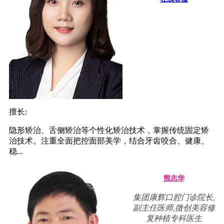
擅长:
隐形矫治、舌侧矫治等个性化矫治技术，掌握传统固定矫
治技术。注重全面把控面部美学，结合牙齿咬合、健康、
稳...
熊志华
集团康辉口腔门诊院长,
副主任医师,微创美容修
复种植专科医生