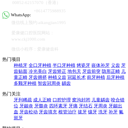
00852-62157070（香港）
+8614775988935
WhatsApp:
微信线上预约:aikangjian1995
爱康健口腔医院网站：
www.ckj1000.com
微信小程序：爱康健齿科
热门项目
种植牙
全口牙种植
半口牙种植
烤瓷牙
嵌体补牙
义齿
牙
齿贴面
冷光美白
牙齿矫正
地包天
牙齿前突
隐形正畸
儿
童正畸
牙齿拥挤
种植义齿
冠延长术
前牙种植
后牙种植
多颗牙种植
智齿冠周炎
龋齿
热门关注
牙列稀疏
成人正畸
口腔护理
窝沟封闭
儿童龋齿
咬合错
位
牙龈炎
牙髓炎
四环素牙
牙痛
牙结石
牙周炎
牙龈出
血
牙齿松动
牙齿填充
根管治疗
拔牙
镶牙
洗牙
补牙
氟
斑牙