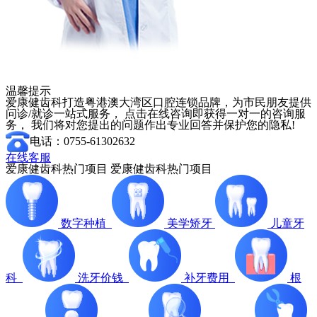
温馨提示
爱康健齿科打造粤港澳大湾区口腔连锁品牌，为市民朋友提供
问诊/就诊一站式服务， 点击在线咨询即获得一对一的咨询服
务， 我们将对您提出的问题作出专业回答并保护您的隐私!
电话：0755-61302632
在线客服
爱康健齿科热门项目
爱康健齿科热门项目
数字种植
美学矫牙
儿童牙
科
洗牙价钱
补牙费用
根