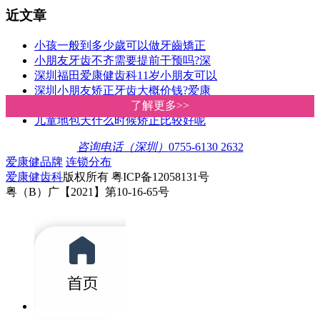
近文章
小孩一般到多少歲可以做牙齒矯正
小朋友牙齿不齐需要提前干预吗?深
深圳福田爱康健齿科11岁小朋友可以
深圳小朋友矫正牙齿大概价钱?爱康
如何干预和纠正孩子错颌畸形？深
了解更多>>
了解更多>>
儿童地包天什么时候矫正比较好呢
咨询电话（深圳）
0755-6130 2632
爱康健品牌
连锁分布
爱康健齿科
版权所有 粤ICP备12058131号
粤（B）广【2021】第10-16-65号