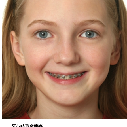
牙齿畸形危害多