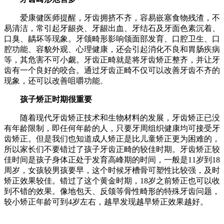
爱康健医师提醒，牙齿拥挤不齐，容易嵌塞食物残渣，不
易清洁，常引起牙龈炎、牙龈出血、牙结石及牙面色素沉着、
口臭、龋坏等现象。牙颌畸形影响颌面部发育、口腔卫生、口
腔功能、容貌外观、心理健康，还会引起消化不良和胃肠疾病
等，其危害不可小觑。牙齿正畸就是将牙齿矫正整齐，并让牙
齿有一个良好的咬合。通过牙齿正畸不仅可以改善牙齿不齐的
现象，还可以改善咀嚼功能
。
孩子矫正时期很重要
随着现代牙齿矫正技术和生物材料的发展，牙齿矫正已没
有年龄限制，即任何年龄的人，只要牙周组织健康均可接受牙
齿矫正。但是我们也知道成人矫正是比儿童矫正更为困难的，
所以家长们不要错过了孩子牙齿正畸的较佳时期。牙齿矫正较
佳时间是孩子身体正处于发育高峰期的时间，一般是11岁到18
周岁，女孩较男孩要早，这个时候牙槽骨可塑性比较强，及时
矫正效果较佳。错过了这个黄金时期，18岁之前矫正也可以收
到不错的效果。像地包天、反颌等骨性畸形的特殊牙齿问题，
较小矫正年龄可到4岁左右，越早发现越早矫正效果越好。