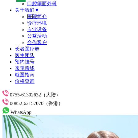
口腔颌面外科
关于我们▼
医院简介
诊疗环境
专业设备
公益活动
合作客户
长者医疗劵
医生团队
预约挂号
来院路线
就医指南
价格查询
0755-61302632（大陆）
00852-62157070（香港）
WhatsApp