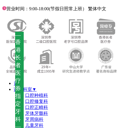
营业时间：9:00-18:00(节假日照常上班）
繁体中文
—
香
港
长
者
医
疗
首页
券
诊疗科室▼
指
口腔种植科
口腔修复科
定
口腔正畸科
牙
牙体牙髓科
科
牙周病科
儿童牙科
—