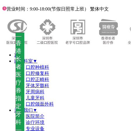
营业时间：9:00-18:00(节假日照常上班）
繁体中文
—
香
港
首页
长
诊疗科室▼
者
口腔种植科
口腔修复科
医
口腔正畸科
疗
牙体牙髓科
券
牙周病科
指
儿童牙科
口腔颌面外科
定
关于我们▼
牙
医院简介
科
诊疗环境
—
专业设备