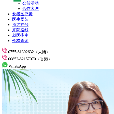
公益活动
合作客户
长者医疗劵
医生团队
预约挂号
来院路线
就医指南
价格查询
0755-61302632（大陆）
00852-62157070（香港）
WhatsApp