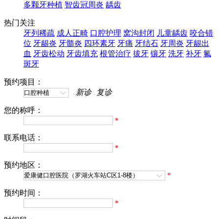
多颗牙种植
智齿冠周炎
龋齿
热门关注
牙列稀疏
成人正畸
口腔护理
窝沟封闭
儿童龋齿
咬合错
位
牙龈炎
牙髓炎
四环素牙
牙痛
牙结石
牙周炎
牙龈出
血
牙齿松动
牙齿填充
根管治疗
拔牙
镶牙
洗牙
补牙
氟
斑牙
预约项目：
新诊
复诊
您的称呼：
*
联系电话：
*
预约地区：
*
预约时间：
*