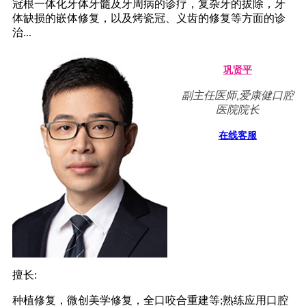
冠根一体化牙体牙髓及牙周病的诊疗，复杂牙的拔除，牙
体缺损的嵌体修复，以及烤瓷冠、义齿的修复等方面的诊
治...
巩贤平
副主任医师,爱康健口腔
医院院长
在线客服
擅长:
种植修复，微创美学修复，全口咬合重建等;熟练应用口腔