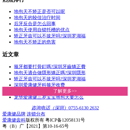
地包天不矫正是否可以呢
地包天的较佳治疗时间
后牙反合是怎么回事
地包天使用自锁托槽的优点
矫正牙齿可以不拔牙吗?深圳罗湖福
地包天不矫正的危害
近文章
箍牙都要打骨釘嗎?深圳牙齒矯正費
地包天適合做隱形矯正嗎?深圳隱形
矫正牙齿可以不拔牙吗?深圳罗湖福
深圳爱康健牙科箍牙收费
深圳爱康健牙科医院地包天矫正得
了解更多>>
了解更多>>
龙华爱康健三岁宝宝地包天要怎么
咨询电话（深圳）
0755-6130 2632
爱康健品牌
连锁分布
爱康健齿科
版权所有 粤ICP备12058131号
粤（B）广【2021】第10-16-65号