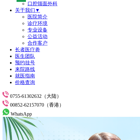
口腔颌面外科
关于我们▼
医院简介
诊疗环境
专业设备
公益活动
合作客户
长者医疗劵
医生团队
预约挂号
来院路线
就医指南
价格查询
0755-61302632（大陆）
00852-62157070（香港）
WhatsApp