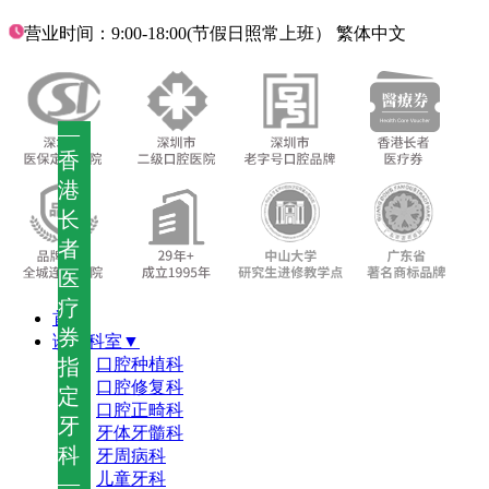
营业时间：9:00-18:00(节假日照常上班）
繁体中文
—
香
港
长
者
医
疗
首页
券
诊疗科室▼
指
口腔种植科
口腔修复科
定
口腔正畸科
牙
牙体牙髓科
科
牙周病科
儿童牙科
—