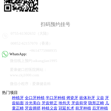
扫码预约挂号
0755-61302632（大陆）
00852-62157070（香港）
+8614775988935
WhatsApp:
微信线上预约:aikangjian1995
爱康健口腔医院网站：
www.ckj1000.com
微信小程序：爱康健齿科
热门项目
种植牙
全口牙种植
半口牙种植
烤瓷牙
嵌体补牙
义齿
牙
齿贴面
冷光美白
牙齿矫正
地包天
牙齿前突
隐形正畸
儿
童正畸
牙齿拥挤
种植义齿
冠延长术
前牙种植
后牙种植