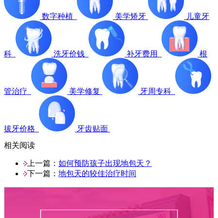
数字种植
美学矫牙
儿童牙
科
洗牙价钱
补牙费用
根
管治疗
美学修复
牙周专科
拔牙价格
牙齿贴面
相关阅读
上一篇：
如何预防孩子出现地包天？
下一篇：
地包天的较佳治疗时间