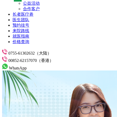
公益活动
合作客户
长者医疗劵
医生团队
预约挂号
来院路线
就医指南
价格查询
0755-61302632（大陆）
00852-62157070（香港）
WhatsApp