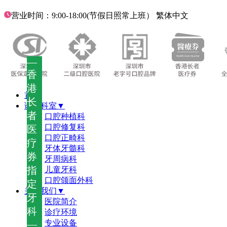
营业时间：9:00-18:00(节假日照常上班）
繁体中文
—
香
港
首页
长
诊疗科室▼
者
口腔种植科
口腔修复科
医
口腔正畸科
疗
牙体牙髓科
券
牙周病科
指
儿童牙科
口腔颌面外科
定
关于我们▼
牙
医院简介
科
诊疗环境
—
专业设备