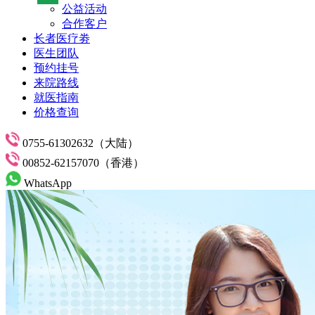
公益活动
合作客户
长者医疗劵
医生团队
预约挂号
来院路线
就医指南
价格查询
0755-61302632（大陆）
00852-62157070（香港）
WhatsApp