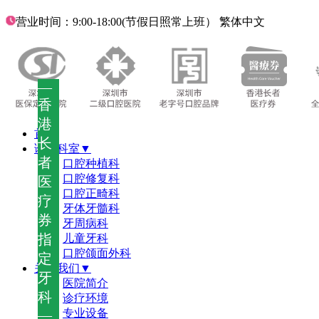
营业时间：9:00-18:00(节假日照常上班）
繁体中文
—
香
港
首页
长
诊疗科室▼
者
口腔种植科
口腔修复科
医
口腔正畸科
疗
牙体牙髓科
券
牙周病科
指
儿童牙科
口腔颌面外科
定
关于我们▼
牙
医院简介
科
诊疗环境
—
专业设备