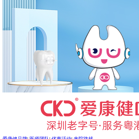
爱康健品牌
|
医师团队
|
优惠活动
|
来院路线