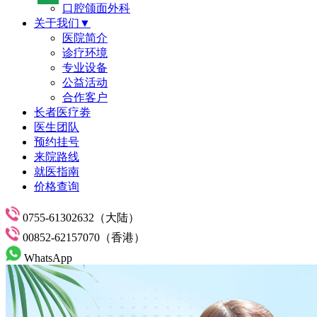
口腔颌面外科
关于我们▼
医院简介
诊疗环境
专业设备
公益活动
合作客户
长者医疗劵
医生团队
预约挂号
来院路线
就医指南
价格查询
0755-61302632（大陆）
00852-62157070（香港）
WhatsApp