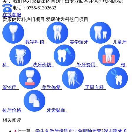
务， 我们将对您提出的问题作出专业回答并保护您的隐私!
电话：0755-61302632
在线客服
爱康健齿科热门项目
爱康健齿科热门项目
数字种植
美学矫牙
儿童牙
科
洗牙价钱
补牙费用
根
管治疗
美学修复
牙周专科
拔牙价格
牙齿贴面
相关阅读
上一篇：
学生党做牙齿矫正适合哪种牙套?深圳箍牙多