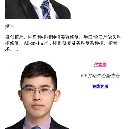
擅长:
微创植牙、即刻种植和种植美容修复、半口/全口牙缺失种
植修复、All-on-4技术，即刻修复及各种复杂种植、植骨
术。...
代堂华
VIP种植中心副主任
在线客服