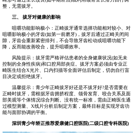
整，无需拔牙。
三、 拔牙对健康的影响
咀嚼功能影响极小：正畸拔牙通常选择功能相对较小、对
咀嚼影响极小的牙齿(如第一前磨牙)，拔牙后通过正畸关闭间
隙，牙齿会重新紧密排列，不会导致牙齿松动或咀嚼功能下
降，反而能改善咬合，提升咀嚼效率。
风险提示：拔牙需严格评估患者的全身健康状况(如无未
控制的全身性疾病)和口腔局部炎症。拔牙方案必须由专业正
畸医生结合X光片、口内扫描等全面评估后制定，切勿自行盲
目决定或拒绝拔牙。
温馨提示：青少年正畸拔牙好还是不拔牙好?是否需要在
正畸时拔牙，需根据牙齿拥挤程度、颌骨发育、咬合关系及面
部美观等个体情况综合判断。没有统一标准，需由正畸医生通
过模型测量、X线片分析后制定方案，最终目标是实现牙齿功
能与面部协调的平衡。
深圳青少年矫正推荐爱康健口腔医院(二级口腔专科医院)