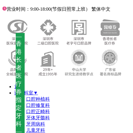
营业时间：9:00-18:00(节假日照常上班）
繁体中文
—
香
港
长
者
医
疗
首页
券
诊疗科室▼
指
口腔种植科
口腔修复科
定
口腔正畸科
牙
牙体牙髓科
科
牙周病科
儿童牙科
—