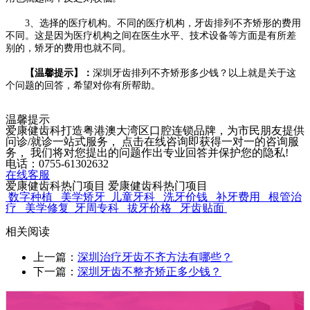
3、选择的医疗机构。不同的医疗机构，牙齿排列不齐矫形的费用
不同。这是因为医疗机构之间在医生水平、技术设备等方面是有所差
别的，矫牙的费用也就不同。
【温馨提示】：
深圳牙齿排列不齐矫形多少钱？以上就是关于这
个问题的回答，希望对你有所帮助。
温馨提示
爱康健齿科打造粤港澳大湾区口腔连锁品牌，为市民朋友提供
问诊/就诊一站式服务， 点击在线咨询即获得一对一的咨询服
务， 我们将对您提出的问题作出专业回答并保护您的隐私!
电话：0755-61302632
在线客服
爱康健齿科热门项目
爱康健齿科热门项目
数字种植
美学矫牙
儿童牙科
洗牙价钱
补牙费用
根管治
疗
美学修复
牙周专科
拔牙价格
牙齿贴面
相关阅读
上一篇：
深圳治疗牙齿不齐方法有哪些？
下一篇：
深圳牙齿不整齐矫正多少钱？