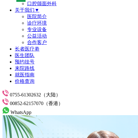
口腔颌面外科
关于我们▼
医院简介
诊疗环境
专业设备
公益活动
合作客户
长者医疗劵
医生团队
预约挂号
来院路线
就医指南
价格查询
0755-61302632（大陆）
00852-62157070（香港）
WhatsApp