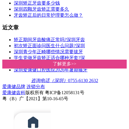
深圳矫正牙齿要多少钱
深圳四颗牙齿矫正需要多久
牙齿矫正后的日常护理要怎么做？
近文章
矫正期间牙齿酸痛正常吗?深圳牙齿
初次矫正面诊问医生什么问题?深圳
深圳青少年正畸哪些情况需要拔牙
学生党做牙齿矫正适合哪种牙套?深
深圳箍牙价钱几多?爱康健收费比香
了解更多>>
了解更多>>
深圳爱康健口腔医院2026年暑期箍牙
咨询电话（深圳）
0755-6130 2632
爱康健品牌
连锁分布
爱康健齿科
版权所有 粤ICP备12058131号
粤（B）广【2021】第10-16-65号