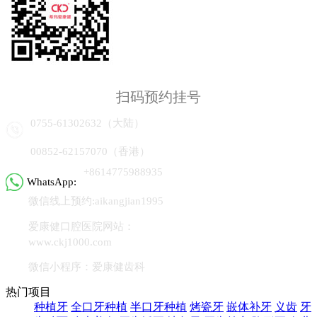
扫码预约挂号
0755-61302632（大陆）
00852-62157070（香港）
+8614775988935
WhatsApp:
微信线上预约:aikangjian1995
爱康健口腔医院网站：
www.ckj1000.com
微信小程序：爱康健齿科
热门项目
种植牙
全口牙种植
半口牙种植
烤瓷牙
嵌体补牙
义齿
牙