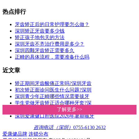
热点排行
牙齿矫正后的日常护理要怎么做？
深圳矫正牙齿要多少钱
矫正孩子地包天的方法
深圳牙齿不齐治疗费用是多少？
深圳四颗牙齿矫正需要多久
正畸的具体流程，需要准备什么吗
近文章
矫正期间牙齿酸痛正常吗?深圳牙齿
初次矫正面诊问医生什么问题?深圳
深圳青少年正畸哪些情况需要拔牙
学生党做牙齿矫正适合哪种牙套?深
深圳箍牙价钱几多?爱康健收费比香
了解更多>>
了解更多>>
深圳爱康健口腔医院2026年暑期箍牙
咨询电话（深圳）
0755-6130 2632
爱康健品牌
连锁分布