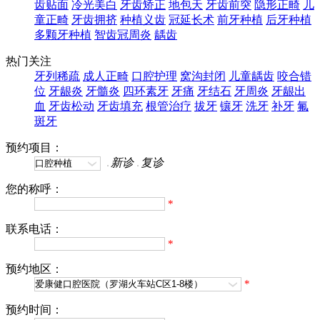
齿贴面
冷光美白
牙齿矫正
地包天
牙齿前突
隐形正畸
儿
童正畸
牙齿拥挤
种植义齿
冠延长术
前牙种植
后牙种植
多颗牙种植
智齿冠周炎
龋齿
热门关注
牙列稀疏
成人正畸
口腔护理
窝沟封闭
儿童龋齿
咬合错
位
牙龈炎
牙髓炎
四环素牙
牙痛
牙结石
牙周炎
牙龈出
血
牙齿松动
牙齿填充
根管治疗
拔牙
镶牙
洗牙
补牙
氟
斑牙
预约项目：
新诊
复诊
您的称呼：
*
联系电话：
*
预约地区：
*
预约时间：