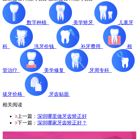
数字种植
美学矫牙
儿童牙
科
洗牙价钱
补牙费用
根
管治疗
美学修复
牙周专科
拔牙价格
牙齿贴面
相关阅读
上一篇：
深圳哪里做牙齿矫正好
下一篇：
深圳哪家牙齿矫正好？