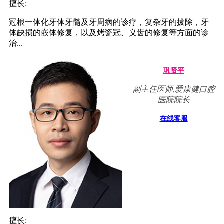
擅长:
冠根一体化牙体牙髓及牙周病的诊疗，复杂牙的拔除，牙
体缺损的嵌体修复，以及烤瓷冠、义齿的修复等方面的诊
治...
巩贤平
副主任医师,爱康健口腔
医院院长
在线客服
擅长: