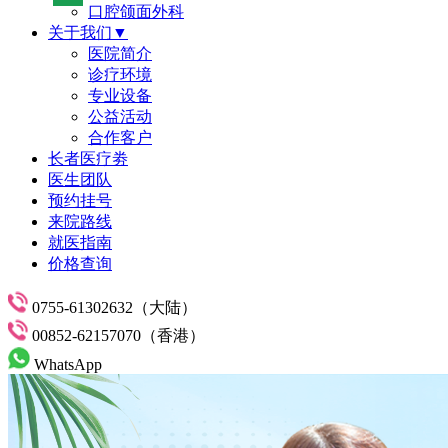
口腔颌面外科
关于我们▼
医院简介
诊疗环境
专业设备
公益活动
合作客户
长者医疗劵
医生团队
预约挂号
来院路线
就医指南
价格查询
0755-61302632（大陆）
00852-62157070（香港）
WhatsApp