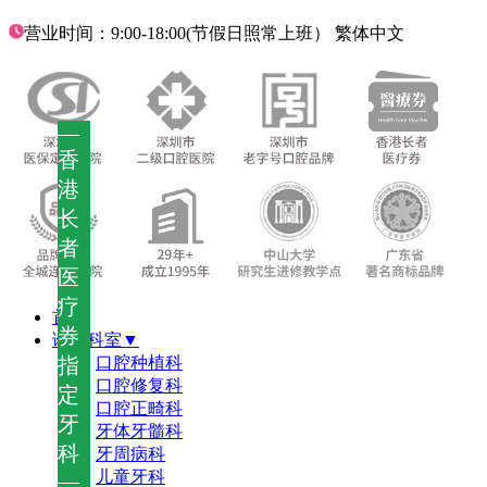
营业时间：9:00-18:00(节假日照常上班）
繁体中文
—
香
港
长
者
医
疗
首页
券
诊疗科室▼
指
口腔种植科
口腔修复科
定
口腔正畸科
牙
牙体牙髓科
科
牙周病科
儿童牙科
—