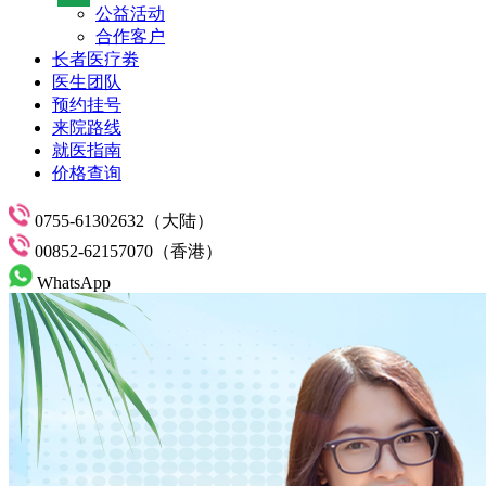
公益活动
合作客户
长者医疗劵
医生团队
预约挂号
来院路线
就医指南
价格查询
0755-61302632（大陆）
00852-62157070（香港）
WhatsApp