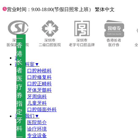
营业时间：9:00-18:00(节假日照常上班）
繁体中文
—
香
港
首页
长
诊疗科室▼
者
口腔种植科
口腔修复科
医
口腔正畸科
疗
牙体牙髓科
券
牙周病科
指
儿童牙科
口腔颌面外科
定
关于我们▼
牙
医院简介
科
诊疗环境
—
专业设备