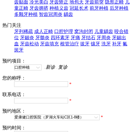
齿贴面
冷光美白
牙齿矫正
地包天
牙齿前突
隐形正畸
儿
童正畸
牙齿拥挤
种植义齿
冠延长术
前牙种植
后牙种植
多颗牙种植
智齿冠周炎
龋齿
热门关注
牙列稀疏
成人正畸
口腔护理
窝沟封闭
儿童龋齿
咬合错
位
牙龈炎
牙髓炎
四环素牙
牙痛
牙结石
牙周炎
牙龈出
血
牙齿松动
牙齿填充
根管治疗
拔牙
镶牙
洗牙
补牙
氟
斑牙
预约项目：
新诊
复诊
您的称呼：
*
联系电话：
*
预约地区：
*
预约时间：