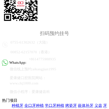
扫码预约挂号
0755-61302632（大陆）
00852-62157070（香港）
+8614775988935
WhatsApp:
微信线上预约:aikangjian1995
爱康健口腔医院网站：
www.ckj1000.com
微信小程序：爱康健齿科
热门项目
种植牙
全口牙种植
半口牙种植
烤瓷牙
嵌体补牙
义齿
牙