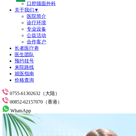
口腔颌面外科
关于我们▼
医院简介
诊疗环境
专业设备
公益活动
合作客户
长者医疗劵
医生团队
预约挂号
来院路线
就医指南
价格查询
0755-61302632（大陆）
00852-62157070（香港）
WhatsApp