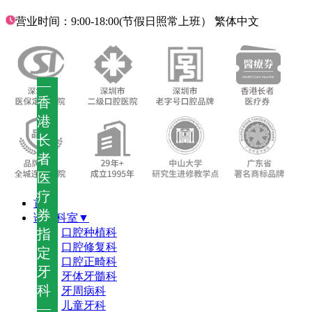
营业时间：9:00-18:00(节假日照常上班）
繁体中文
—
香
港
长
者
医
疗
首页
券
诊疗科室▼
指
口腔种植科
口腔修复科
定
口腔正畸科
牙
牙体牙髓科
科
牙周病科
儿童牙科
—