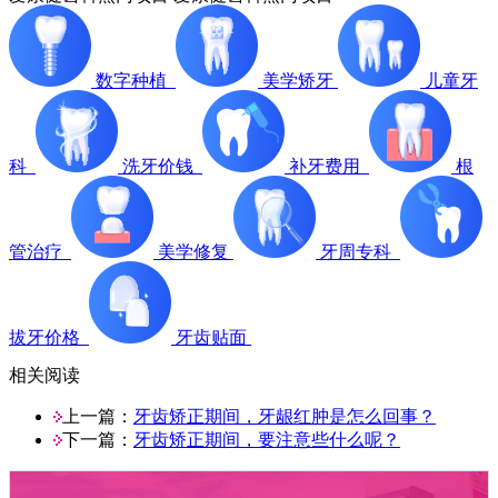
数字种植
美学矫牙
儿童牙
科
洗牙价钱
补牙费用
根
管治疗
美学修复
牙周专科
拔牙价格
牙齿贴面
相关阅读
上一篇：
牙齿矫正期间，牙龈红肿是怎么回事？
下一篇：
牙齿矫正期间，要注意些什么呢？