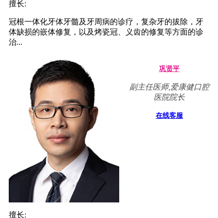
擅长:
冠根一体化牙体牙髓及牙周病的诊疗，复杂牙的拔除，牙
体缺损的嵌体修复，以及烤瓷冠、义齿的修复等方面的诊
治...
巩贤平
副主任医师,爱康健口腔
医院院长
在线客服
擅长: