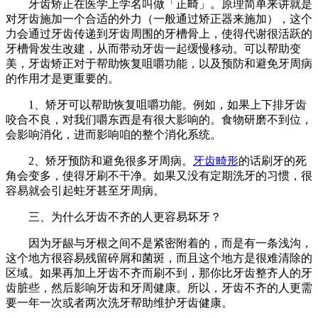
牙齿矫正在医学上学名叫做「正畸」。原理简单来讲就是
对牙齿施加一个合适的外力（一般通过矫正器来施加），这个
力会通过牙齿传递到牙齿周围的牙槽骨上，使得代谢很活跃的
牙槽骨发生改建，从而带动牙齿一起缓慢移动。可以帮助变
美，牙齿矫正对于帮助恢复咀嚼功能，以及预防和避免牙周病
的作用才是更重要的。
1、矫牙可以帮助恢复咀嚼功能。例如，如果上下排牙齿
咬合不良，对我们嚼东西是有很大影响的。食物研磨不到位，
会影响消化，进而影响咱的整个消化系统。
2、矫牙预防和避免很多牙周病。
牙齿畸形
的话刷牙的死
角会变多，使得牙刷不干净。如果又没有定期洗牙的习惯，很
容易就会引起蛀牙甚至牙周病。
三、为什么牙齿不齐的人更容易坏牙？
因为牙龈与牙根之间不是紧密附着的，而是有一条浅沟，
这个地方很容易残留碎屑和菌斑，而且这个地方是很难清除的
区域。如果再加上牙齿不齐而刷不到，那你比牙齿整齐人的牙
齿脏些，然后影响牙齿和牙周健康。所以，牙齿不齐的人更需
要一年一次或者两次洗牙帮助维护牙齿健康。