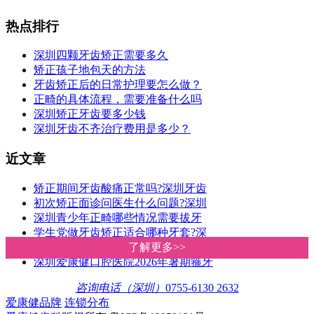
热点排行
深圳四颗牙齿矫正需要多久
矫正孩子地包天的方法
牙齿矫正后的日常护理要怎么做？
正畸的具体流程，需要准备什么吗
深圳矫正牙齿要多少钱
深圳牙齿不齐治疗费用是多少？
近文章
矫正期间牙齿酸痛正常吗?深圳牙齿
初次矫正面诊问医生什么问题?深圳
深圳青少年正畸哪些情况需要拔牙
学生党做牙齿矫正适合哪种牙套?深
深圳箍牙价钱几多?爱康健收费比香
了解更多>>
了解更多>>
深圳爱康健口腔医院2026年暑期箍牙
咨询电话（深圳）
0755-6130 2632
爱康健品牌
连锁分布