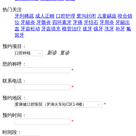
热门关注
牙列稀疏
成人正畸
口腔护理
窝沟封闭
儿童龋齿
咬合错
位
牙龈炎
牙髓炎
四环素牙
牙痛
牙结石
牙周炎
牙龈出
血
牙齿松动
牙齿填充
根管治疗
拔牙
镶牙
洗牙
补牙
氟
斑牙
预约项目：
新诊
复诊
您的称呼：
*
联系电话：
*
预约地区：
*
预约时间：
*
时间段：