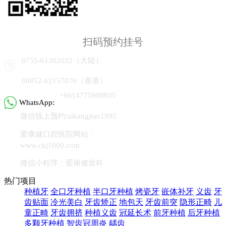
扫码预约挂号
0755-61302632（大陆）
00852-62157070（香港）
+8614775988935
WhatsApp:
微信线上预约:aikangjian1995
爱康健口腔医院网站：
www.ckj1000.com
微信小程序：爱康健齿科
热门项目
种植牙
全口牙种植
半口牙种植
烤瓷牙
嵌体补牙
义齿
牙
齿贴面
冷光美白
牙齿矫正
地包天
牙齿前突
隐形正畸
儿
童正畸
牙齿拥挤
种植义齿
冠延长术
前牙种植
后牙种植
多颗牙种植
智齿冠周炎
龋齿