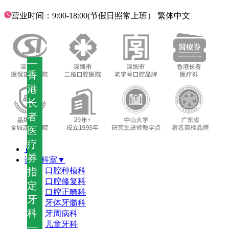
营业时间：9:00-18:00(节假日照常上班）
繁体中文
—
香
港
长
者
医
疗
首页
券
诊疗科室▼
指
口腔种植科
口腔修复科
定
口腔正畸科
牙
牙体牙髓科
科
牙周病科
儿童牙科
—