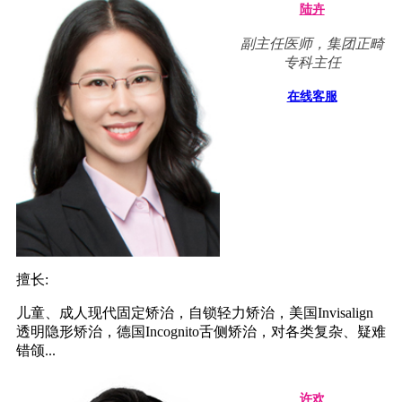
陆卉
副主任医师，集团正畸
专科主任
在线客服
擅长:
儿童、成人现代固定矫治，自锁轻力矫治，美国Invisalign
透明隐形矫治，德国Incognito舌侧矫治，对各类复杂、疑难
错颌...
许欢