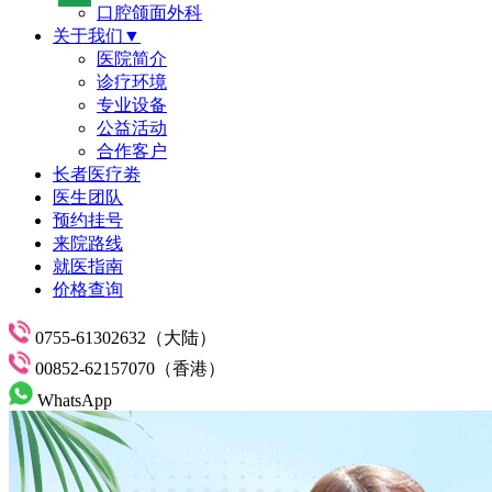
口腔颌面外科
关于我们▼
医院简介
诊疗环境
专业设备
公益活动
合作客户
长者医疗劵
医生团队
预约挂号
来院路线
就医指南
价格查询
0755-61302632（大陆）
00852-62157070（香港）
WhatsApp