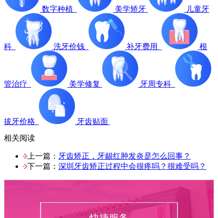
数字种植
美学矫牙
儿童牙
科
洗牙价钱
补牙费用
根
管治疗
美学修复
牙周专科
拔牙价格
牙齿贴面
相关阅读
上一篇：
牙齿矫正，牙龈红肿发炎是怎么回事？
下一篇：
深圳牙齿矫正过程中会很疼吗？很难受吗？
快捷服务