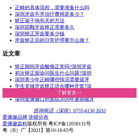
正畸的具体流程，需要准备什么吗
深圳牙齿不齐治疗费用是多少？
矫正孩子地包天的方法
深圳四颗牙齿矫正需要多久
深圳矫正牙齿要多少钱
牙齿矫正后的日常护理要怎么做？
近文章
矫正期间牙齿酸痛正常吗?深圳牙齿
初次矫正面诊问医生什么问题?深圳
深圳青少年正畸哪些情况需要拔牙
学生党做牙齿矫正适合哪种牙套?深
深圳箍牙价钱几多?爱康健收费比香
了解更多>>
了解更多>>
深圳爱康健口腔医院2026年暑期箍牙
咨询电话（深圳）
0755-6130 2632
爱康健品牌
连锁分布
爱康健齿科
版权所有 粤ICP备12058131号
粤（B）广【2021】第10-16-65号