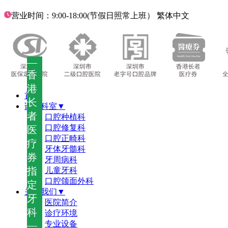
营业时间：9:00-18:00(节假日照常上班）
繁体中文
—
香
港
首页
长
诊疗科室▼
者
口腔种植科
口腔修复科
医
口腔正畸科
疗
牙体牙髓科
券
牙周病科
指
儿童牙科
口腔颌面外科
定
关于我们▼
牙
医院简介
科
诊疗环境
—
专业设备