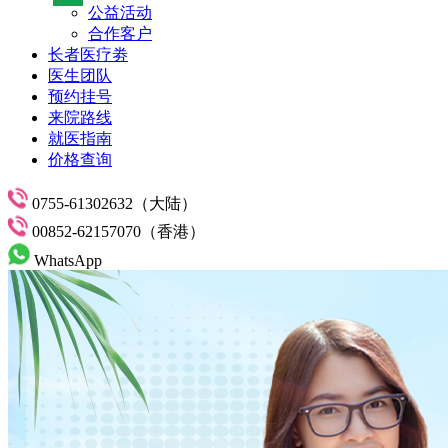
公益活动
合作客户
长者医疗劵
医生团队
预约挂号
来院路线
就医指南
价格查询
0755-61302632（大陆）
00852-62157070（香港）
WhatsApp