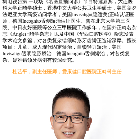
圳电视台第 一现场《名医直播问诊》节目特邀嘉宾，大连医
科大学正畸学硕士，香港中文大学公共卫生学硕士，美国宾夕
法尼亚大学高级访问学者，美国Invisalign(隐适美)正畸认证医
师，德国Incognito舌侧矫治认证医生。曾在北京大学第三医
院、中日友好医院等公立三甲医院工作多年，在国外正畸名杂
志《Angle正畸学杂志》以及中国《华西口腔医学》杂志发表
学术论文多篇，对各类复杂错颌畸形牙齿矫正造诣深厚。擅长
项目：儿童、成人现代固定矫治，自锁轻力矫治，美国
Invisalign透明隐形矫治，德国Incognito舌侧矫治，对各类复
杂、疑难错颌牙病例有较深研究。
杜艺平，副主任医师，爱康健口腔医院正畸科主任