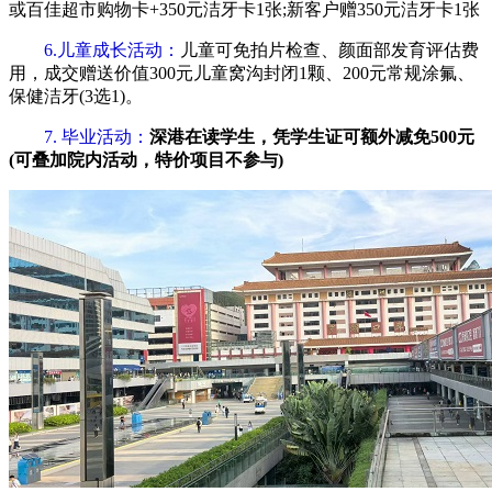
或百佳超市购物卡+350元洁牙卡1张;新客户赠350元洁牙卡1张
6.儿童成长活动：
儿童可免拍片检查、颜面部发育评估费
用，成交赠送价值300元儿童窝沟封闭1颗、200元常规涂氟、
保健洁牙(3选1)。
7. 毕业活动：
深港在读学生，凭学生证可额外减免500元
(可叠加院内活动，特价项目不参与)