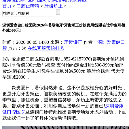
首页
>
口腔正畸科
>
牙齿矫正
>
深圳爱康健口腔医院2026年暑期箍牙/牙齿矫正价钱费用!深港在读学生可额
外减500元!
时间：2026-06-05 14:00 来源：
牙齿矫正
作者：
深圳爱康健口
腔
点击：
次
在线客服
预约挂号
深圳爱康健口腔医院(香港电话852-62157070)暑期矫牙预约到
院可享价值300元数码检查;支付预约定金,颗抵500-999元治疗
费;深港在读学生,可凭学生证额外减500元!箍牙价钱:时代天使
早矫减2000...
炎炎夏日，暑假悄然来临。这不仅是放松身心的好时光，
更是开启牙齿矫正、迎接美丽改变的契机。在这个充满活力的
季节里，抓住机会，重塑自信笑容，亲历正畸带来的蜕变之
美。告别牙齿烦恼，利用假期迎接焕然一新的自己!
深圳爱康
健口腔医院
及连锁门诊特此推出暑期专项矫牙系列活动，下面
就让我们一起了解具体的活动详情吧。