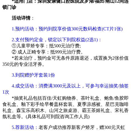
*适用门店：深圳爱康健口腔医院及罗湖/福田/南山12间连
锁门诊
活动详情
：
1.预约活动：预约到院享价值300元数码检查(CT片1张)
2.支付预约定金，锁定以下到院权益(2选1)：
①儿童早矫专享：抵500元治疗费;
② 成人正畸专享：抵999元治疗费。
*若未治疗，预约金可无条件原路退还，或置换为2张价值
350元的专业洁牙券。
3.到院赠护牙套装1份
4.成交活动：消费满3000元及以上，可参与幸运抽奖/抽签
1次
*抽奖礼品包括百佳/天虹购物券、茶叶礼盒、鲍鱼/鱼胶即
食礼盒、釉下彩手绘早餐盖杯套装、夏季凉感被、星巴克咖啡
礼盒、森宝乐高积木、山河之旅桌游、霸王茶姬礼盒、宋礼香
氛礼盒等。(具体礼品可到院咨询工作人员)
5.荐新活动：
老客户成功推荐新客户矫牙，赠300元天虹