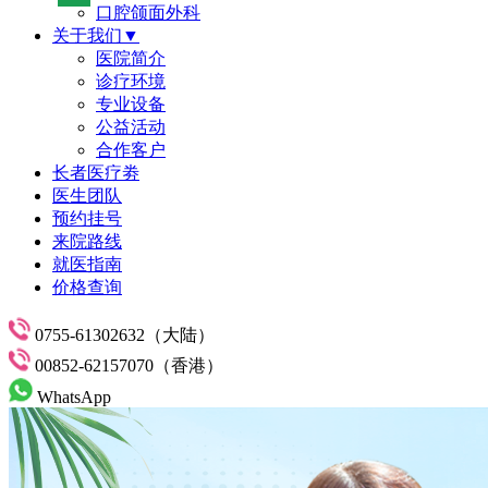
口腔颌面外科
关于我们▼
医院简介
诊疗环境
专业设备
公益活动
合作客户
长者医疗劵
医生团队
预约挂号
来院路线
就医指南
价格查询
0755-61302632（大陆）
00852-62157070（香港）
WhatsApp