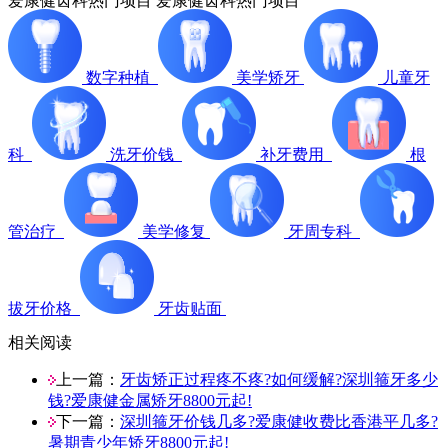
爱康健齿科热门项目
爱康健齿科热门项目
数字种植
美学矫牙
儿童牙
科
洗牙价钱
补牙费用
根
管治疗
美学修复
牙周专科
拔牙价格
牙齿贴面
相关阅读
上一篇：
牙齿矫正过程疼不疼?如何缓解?深圳箍牙多少
钱?爱康健金属矫牙8800元起!
下一篇：
深圳箍牙价钱几多?爱康健收费比香港平几多?
暑期青少年矫牙8800元起!