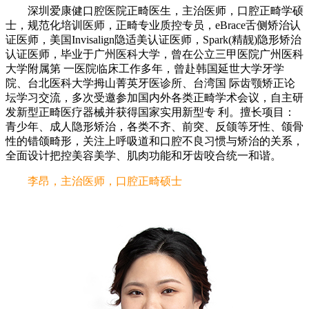
深圳爱康健口腔医院正畸医生，主治医师，口腔正畸学硕
士，规范化培训医师，正畸专业质控专员，eBrace舌侧矫治认
证医师，美国Invisalign隐适美认证医师，Spark(精靓)隐形矫治
认证医师，毕业于广州医科大学，曾在公立三甲医院广州医科
大学附属第 一医院临床工作多年，曾赴韩国延世大学牙学
院、台北医科大学拇山菁英牙医诊所、台湾国 际齿颚矫正论
坛学习交流，多次受邀参加国内外各类正畸学术会议，自主研
发新型正畸医疗器械并获得国家实用新型专 利。擅长项目：
青少年、成人隐形矫治，各类不齐、前突、反颌等牙性、颌骨
性的错颌畸形，关注上呼吸道和口腔不良习惯与矫治的关系，
全面设计把控美容美学、肌肉功能和牙齿咬合统一和谐。
李昂，主治医师，口腔正畸硕士