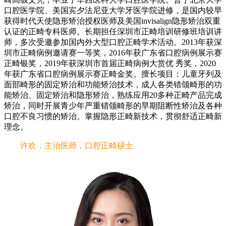
口腔医学院、美国宾夕法尼亚大学牙医学院进修，是国内较早
获得时代天使隐形矫治授权医师及美国invisalign隐形矫治双重
认证的正畸专科医师。长期担任深圳市正畸培训研修班培训讲
师，多次受邀参加国内外大型口腔正畸学术活动。2013年获深
圳市正畸病例邀请赛一等奖，2016年获广东省口腔病例展示赛
正畸银奖，2019年获深圳市首届正畸病例大赏优 秀奖，2020
年获广东省口腔病例展示赛正畸金奖。擅长项目：儿童牙列及
面部畸形的固定矫治和功能矫治技术，成人各类错颌畸形的功
能矫治、固定矫治和隐形矫治，熟练应用20多种正畸产品完成
矫治，同时开展青少年严重错颌畸形的早期阻断性矫治及各种
口腔不良习惯的矫治。掌握隐形正畸新技术，贯彻舒适正畸新
理念。
许欢，主治医师，口腔正畸硕士