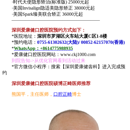
·时代天使隐形矫治(标准版) 25000元起
·美国Invisalign隐适美隐形矫正 38000元起
·美国Spark臻美联合矫正 36000元起
———————————————————
深圳爱康健口腔医院预约方式如下：
*医院地址：
深圳市罗湖区火车站大厦C区1-8楼
*预约电话：
0755-61302632(大陆)/ 00852-62157070(香港)
*
WhatsApp：+8614775988935
*爱康健口腔医院网站：www.ckj1000.com
到院告知->从优化官网看到活动过来
*官方微信小程序：搜索【深圳爱康健齿科】进入完成预
约
深圳爱康健口腔医院硕博正畸医师推荐
熊国平，主任医师，
口腔正畸
博士