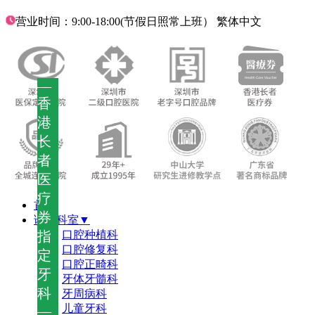
营业时间：9:00-18:00(节假日照常上班）
繁体中文
—
香
港
长
者
医
疗
首页
券
诊疗科室▼
指
口腔种植科
口腔修复科
定
口腔正畸科
牙
牙体牙髓科
科
牙周病科
儿童牙科
—