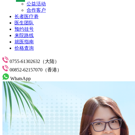
公益活动
合作客户
长者医疗劵
医生团队
预约挂号
来院路线
就医指南
价格查询
0755-61302632（大陆）
00852-62157070（香港）
WhatsApp