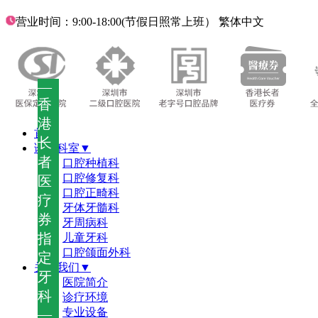
营业时间：9:00-18:00(节假日照常上班）
繁体中文
—
香
港
首页
长
诊疗科室▼
者
口腔种植科
口腔修复科
医
口腔正畸科
疗
牙体牙髓科
券
牙周病科
指
儿童牙科
口腔颌面外科
定
关于我们▼
牙
医院简介
科
诊疗环境
—
专业设备