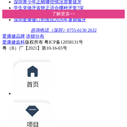
深圳青少年正畸哪些情况需要拔牙
学生党做牙齿矫正适合哪种牙套?深
深圳箍牙价钱几多?爱康健收费比香
了解更多>>
了解更多>>
深圳爱康健口腔医院2026年暑期箍牙
咨询电话（深圳）
0755-6130 2632
爱康健品牌
连锁分布
爱康健齿科
版权所有 粤ICP备12058131号
粤（B）广【2021】第10-16-65号