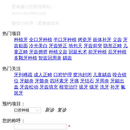
爱康健口腔医院网站：
www.ckj1000.com
微信小程序：爱康健齿科
热门项目
种植牙
全口牙种植
半口牙种植
烤瓷牙
嵌体补牙
义齿
牙
齿贴面
冷光美白
牙齿矫正
地包天
牙齿前突
隐形正畸
儿
童正畸
牙齿拥挤
种植义齿
冠延长术
前牙种植
后牙种植
多颗牙种植
智齿冠周炎
龋齿
热门关注
牙列稀疏
成人正畸
口腔护理
窝沟封闭
儿童龋齿
咬合错
位
牙龈炎
牙髓炎
四环素牙
牙痛
牙结石
牙周炎
牙龈出
血
牙齿松动
牙齿填充
根管治疗
拔牙
镶牙
洗牙
补牙
氟
斑牙
预约项目：
新诊
复诊
您的称呼：
*