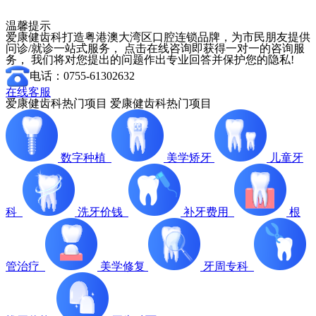
温馨提示
爱康健齿科打造粤港澳大湾区口腔连锁品牌，为市民朋友提供
问诊/就诊一站式服务， 点击在线咨询即获得一对一的咨询服
务， 我们将对您提出的问题作出专业回答并保护您的隐私!
电话：0755-61302632
在线客服
爱康健齿科热门项目
爱康健齿科热门项目
数字种植
美学矫牙
儿童牙
科
洗牙价钱
补牙费用
根
管治疗
美学修复
牙周专科