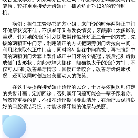
健康，较好乖乖接受牙齿矫正，抓紧矫正7~12岁的较佳时
机。
病例：担任主管秘书的方小姐，来门诊的时候两颗正中门
牙健康状况不佳，不仅暴牙又有发炎情况，牙龈露出太多影响
美观。针对她的治疗计划採取製作假牙矫正二合一的方式，先
拔除两颗正中门牙，利用矫正的方式把两旁侧门齿拉向中间，
利用此来取代正中门齿，同时将犭齿往中间靠拢，再把拉到中
间的两颗侧门齿套上製作成正中门牙的全瓷冠，较后把犭齿做
成侧门齿形状，如此乾坤大挪移，貍猫换太子的治疗方针，不
仅可以同时改善暴牙情形，回復正常咬合，改善牙齿健康状
况，还可以同时创造出美丽动人的微笑。
在这里要提醒接受矫正治疗的民众，千万要依照医师订定
的美齿计画，定期回诊，否则暴牙问题可能会一辈子跟着你。
当然较重要的是，不仅在治疗期间要勤洁牙，在治疗后保持良
好的口腔清洁习惯，才能永保牙齿的健康与美丽。