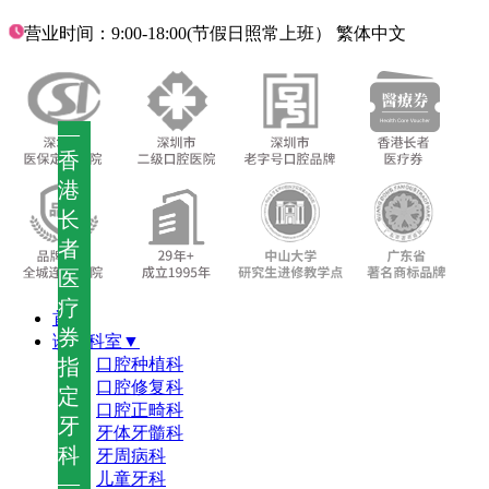
营业时间：9:00-18:00(节假日照常上班）
繁体中文
—
香
港
长
者
医
疗
首页
券
诊疗科室▼
指
口腔种植科
口腔修复科
定
口腔正畸科
牙
牙体牙髓科
科
牙周病科
儿童牙科
—