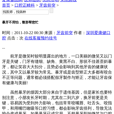
首页
>
口腔正畸科
>
牙齿前突
>
暴牙不用怕，整形帮您忙
时间：2011-10-22 00:30 来源：
牙齿前突
作者：
深圳爱康健口
腔
点击：
次
在线客服
预约挂号
...
前牙是微笑时较明显露出的地方，一口美丽的微笑又以门
牙是关键，门牙有缝细、缺角、黄黑不白、形状不佳甚歪斜暴
牙，都让笑容大大扣分，且势必会影响到其他牙齿的健康状
况，其中又以暴牙较为常见。暴牙或是齿型矫正大多都有咬合
不正等问题，通常都必须搭配假牙製作与矫正，才能让牙齿保
有健康与美丽!
虽然暴牙的塬因大部分来自于遗传基因，但是家长也要特
别注意，小朋友长牙时期，尤其在二到六岁，换牙前更是关
键，容易因为受到外力影响，包括常常咬嘴唇、吐舌头、咬指
甲，和用嘴巴唿吸等口腔习惯，都会影响牙齿排列，导致无法
咬合变成暴牙。如果暴牙已成定局，不想暴牙影响微笑与口腔