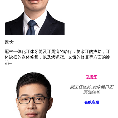
擅长:
冠根一体化牙体牙髓及牙周病的诊疗，复杂牙的拔除，牙
体缺损的嵌体修复，以及烤瓷冠、义齿的修复等方面的诊
治...
巩贤平
副主任医师,爱康健口腔
医院院长
在线客服