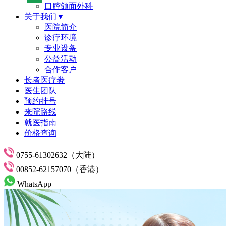
口腔颌面外科
关于我们▼
医院简介
诊疗环境
专业设备
公益活动
合作客户
长者医疗劵
医生团队
预约挂号
来院路线
就医指南
价格查询
0755-61302632（大陆）
00852-62157070（香港）
WhatsApp