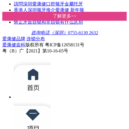
請問深圳愛康健口腔箍牙金屬托牙
香港人深圳箍牙推介愛康健 新年箍
深圳羅湖箍牙邊間好?牙齒矯正價格
了解更多>>
了解更多>>
矫正牙齿自锁和非自锁有什么区别
咨询电话（深圳）
0755-6130 2632
爱康健品牌
连锁分布
爱康健齿科
版权所有 粤ICP备12058131号
粤（B）广【2021】第10-16-65号