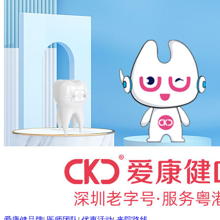
爱康健品牌
|
医师团队
|
优惠活动
|
来院路线