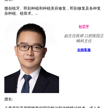
微创植牙、即刻种植和种植美容修复，即刻修复及各种复
杂种植、植骨术。...
杜艺平
副主任医师 口腔医院正
畸科主任
在线客服
擅长: