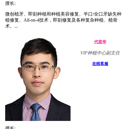
擅长:
微创植牙、即刻种植和种植美容修复、半口/全口牙缺失种
植修复、All-on-4技术，即刻修复及各种复杂种植、植骨
术。...
代堂华
VIP种植中心副主任
在线客服
擅长: