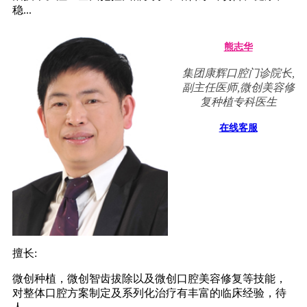
稳...
熊志华
集团康辉口腔门诊院长,
副主任医师,微创美容修
复种植专科医生
在线客服
擅长:
微创种植，微创智齿拔除以及微创口腔美容修复等技能，
对整体口腔方案制定及系列化治疗有丰富的临床经验，待