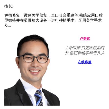
擅长:
种植修复，微创美学修复，全口咬合重建等;熟练应用口腔
显微镜并在显微放大设备下进行种植手术、牙周美学手术
及...
卢勇辉
主治医师 口腔医院副院
长 集团种植学科带头人
在线客服