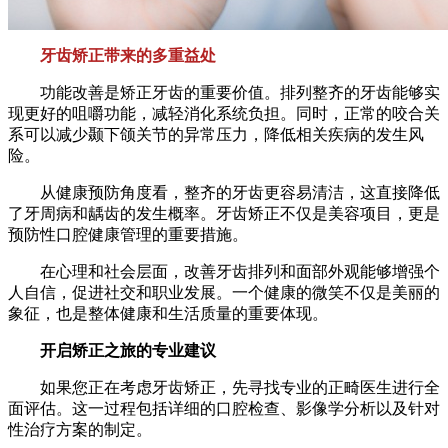
牙齿矫正带来的多重益处
功能改善是矫正牙齿的重要价值。排列整齐的牙齿能够实
现更好的咀嚼功能，减轻消化系统负担。同时，正常的咬合关
系可以减少颞下颌关节的异常压力，降低相关疾病的发生风
险。
从健康预防角度看，整齐的牙齿更容易清洁，这直接降低
了牙周病和龋齿的发生概率。牙齿矫正不仅是美容项目，更是
预防性口腔健康管理的重要措施。
在心理和社会层面，改善牙齿排列和面部外观能够增强个
人自信，促进社交和职业发展。一个健康的微笑不仅是美丽的
象征，也是整体健康和生活质量的重要体现。
开启矫正之旅的专业建议
如果您正在考虑牙齿矫正，先寻找专业的正畸医生进行全
面评估。这一过程包括详细的口腔检查、影像学分析以及针对
性治疗方案的制定。