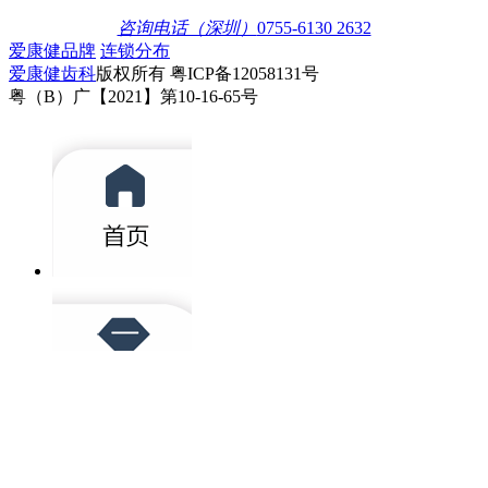
熊志华
集团康辉口腔门诊院长,
副主任医师,微创美容修
复种植专科医生
在线客服
擅长:
微创种植，微创智齿拔除以及微创口腔美容修复等技能，
对整体口腔方案制定及系列化治疗有丰富的临床经验，待
人...