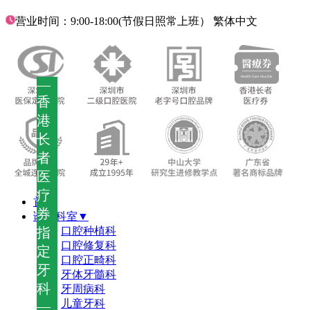
营业时间：9:00-18:00(节假日照常上班）
繁体中文
—
香
港
长
者
医
疗
首页
券
诊疗科室▼
指
口腔种植科
口腔修复科
定
口腔正畸科
牙
牙体牙髓科
科
牙周病科
儿童牙科
—