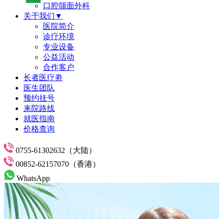
口腔颌面外科
关于我们▼
医院简介
诊疗环境
专业设备
公益活动
合作客户
长者医疗劵
医生团队
预约挂号
来院路线
就医指南
价格查询
0755-61302632（大陆）
00852-62157070（香港）
WhatsApp