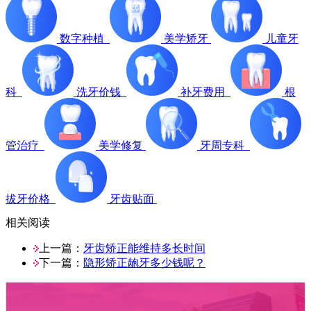
数字种植
美学矫牙
儿童牙
科
洗牙价钱
补牙费用
根
管治疗
美学修复
牙周专科
拔牙价格
牙齿贴面
相关阅读
上一篇：
牙齿矫正能维持多长时间
下一篇：
隐形矫正龅牙多少钱呢？