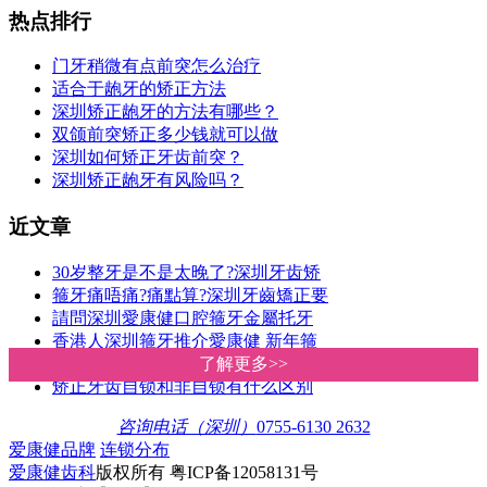
热点排行
门牙稍微有点前突怎么治疗
适合于龅牙的矫正方法
深圳矫正龅牙的方法有哪些？
双颌前突矫正多少钱就可以做
深圳如何矫正牙齿前突？
深圳矫正龅牙有风险吗？
近文章
30岁整牙是不是太晚了?深圳牙齿矫
箍牙痛唔痛?痛點算?深圳牙齒矯正要
請問深圳愛康健口腔箍牙金屬托牙
香港人深圳箍牙推介愛康健 新年箍
深圳羅湖箍牙邊間好?牙齒矯正價格
了解更多>>
了解更多>>
矫正牙齿自锁和非自锁有什么区别
咨询电话（深圳）
0755-6130 2632
爱康健品牌
连锁分布
爱康健齿科
版权所有 粤ICP备12058131号