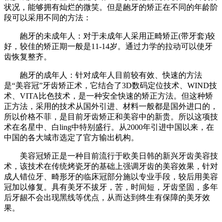
状况，能够拥有灿烂的微笑。但是龅牙的矫正在不同的年龄阶
段可以采用不同的方法：
龅牙的未成年人：对于未成年人采用正畸矫正(带牙套)较
好，较佳的矫正期一般是11-14岁。通过力学的拉动可以使牙
齿恢复整齐。
龅牙的成年人：针对成年人目前较有效、快速的方法
是“美容冠”牙齿矫正术，它结合了3D数码定位技术、WIND技
术、VITA比色技术，是一种安全快速的矫正方法。但这种矫
正方法，采用的技术从国外引进、材料一般都是国外进口的，
所以价格不菲，是目前牙齿矫正和美容中的新贵。所以这项技
术在名星中、白ling中特别盛行。从2000年引进中国以来，在
中国的各大城市选定了官方输出机构。
美容冠矫正是一种目前流行于欧美日韩的新兴牙齿美容技
术，该技术在传统烤瓷牙的基础上强调牙齿的美容效果，针对
成人错位牙、畸形牙的临床冠部分施以专业手段，较后用美容
冠加以修复。具有美牙不拔牙，苦，时间短，牙齿坚固，多年
后牙龈不会出现黑线等优点，从而达到终生有保障的美牙效
果。