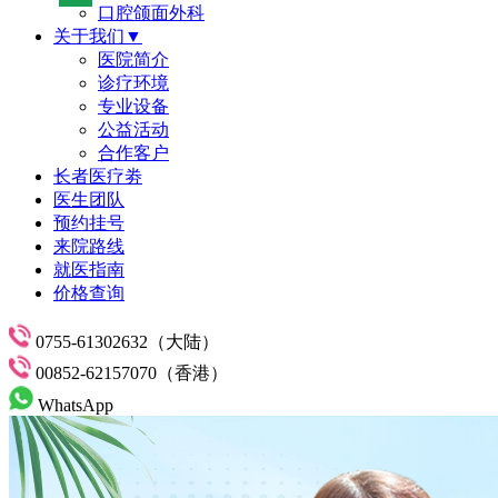
口腔颌面外科
关于我们▼
医院简介
诊疗环境
专业设备
公益活动
合作客户
长者医疗劵
医生团队
预约挂号
来院路线
就医指南
价格查询
0755-61302632（大陆）
00852-62157070（香港）
WhatsApp