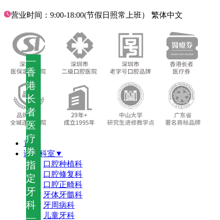
营业时间：9:00-18:00(节假日照常上班）
繁体中文
—
香
港
长
者
医
疗
首页
券
诊疗科室▼
指
口腔种植科
口腔修复科
定
口腔正畸科
牙
牙体牙髓科
科
牙周病科
儿童牙科
—