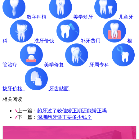
数字种植
美学矫牙
儿童牙
科
洗牙价钱
补牙费用
根
管治疗
美学修复
牙周专科
拔牙价格
牙齿贴面
相关阅读
上一篇：
龅牙过了较佳矫正期还能矫正吗
下一篇：
深圳龅牙矫正要多少钱？