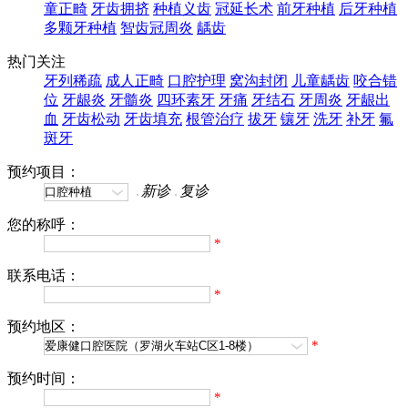
童正畸
牙齿拥挤
种植义齿
冠延长术
前牙种植
后牙种植
多颗牙种植
智齿冠周炎
龋齿
热门关注
牙列稀疏
成人正畸
口腔护理
窝沟封闭
儿童龋齿
咬合错
位
牙龈炎
牙髓炎
四环素牙
牙痛
牙结石
牙周炎
牙龈出
血
牙齿松动
牙齿填充
根管治疗
拔牙
镶牙
洗牙
补牙
氟
斑牙
预约项目：
新诊
复诊
您的称呼：
*
联系电话：
*
预约地区：
*
预约时间：
*