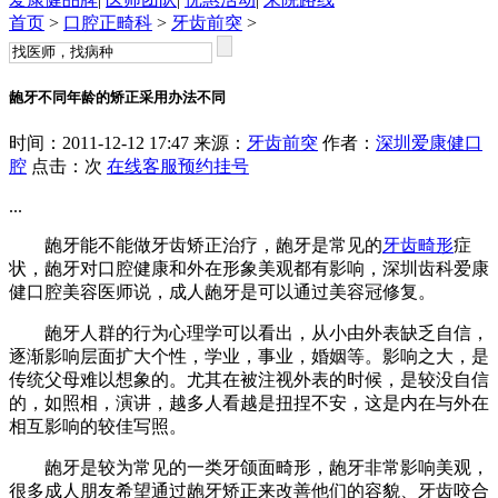
首页
>
口腔正畸科
>
牙齿前突
>
龅牙不同年龄的矫正采用办法不同
时间：2011-12-12 17:47 来源：
牙齿前突
作者：
深圳爱康健口
腔
点击：
次
在线客服
预约挂号
...
龅牙能不能做牙齿矫正治疗，龅牙是常见的
牙齿畸形
症
状，龅牙对口腔健康和外在形象美观都有影响，深圳齿科爱康
健口腔美容医师说，成人龅牙是可以通过美容冠修复。
龅牙人群的行为心理学可以看出，从小由外表缺乏自信，
逐渐影响层面扩大个性，学业，事业，婚姻等。影响之大，是
传统父母难以想象的。尤其在被注视外表的时候，是较没自信
的，如照相，演讲，越多人看越是扭捏不安，这是内在与外在
相互影响的较佳写照。
龅牙是较为常见的一类牙颌面畸形，龅牙非常影响美观，
很多成人朋友希望通过龅牙矫正来改善他们的容貌、牙齿咬合