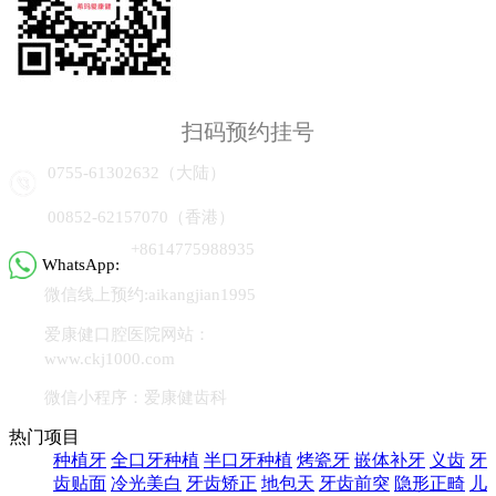
扫码预约挂号
0755-61302632（大陆）
00852-62157070（香港）
+8614775988935
WhatsApp:
微信线上预约:aikangjian1995
爱康健口腔医院网站：
www.ckj1000.com
微信小程序：爱康健齿科
热门项目
种植牙
全口牙种植
半口牙种植
烤瓷牙
嵌体补牙
义齿
牙
齿贴面
冷光美白
牙齿矫正
地包天
牙齿前突
隐形正畸
儿